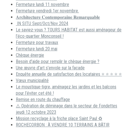
Fermeture lundi 11 novembre
Fermeture vendredi 1er novembre.
𝐀𝐫𝐜𝐡𝐢𝐭𝐞𝐜𝐭𝐮𝐫𝐞 𝐂𝐨𝐧𝐭𝐞𝐦𝐩𝐨𝐫𝐚𝐢𝐧𝐞 𝐑𝐞𝐦𝐚𝐫𝐪𝐮𝐚𝐛𝐥𝐞
IN SITU Sept/Oct/Nov 2024
Le saviez-vous ? TOURS HABITAT est aussi aménageur de
l’éco-quartier Monconseil !
Fermeture pour travaux
Fermeture lundi 20 mai
Chèque énergie
Besoin d’aide pour remplir le chèque énergie ?
Une œuvre d’art s’envole sur la façade
Enquête annuelle de satisfaction des locataires ⭐ ⭐ ⭐ ⭐ ⭐
Vœux municipalité
Le moustique-tigre, aménagez les jardins et les balcons
pour l’éviter cet été !
Remise en route du chauffage
⚠️ Opération de déminage dans le secteur de Fondettes
jeudi 12 octobre 2023
Mission recyclage à la friche place Saint Paul ♻️
ROCHECORBON : À VENDRE 10 TERRAINS A BÂTIR