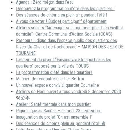
Agenda : Zéro mégot dans l’eau
Découvrez la programmation d’été dans les quartiers !
Des séances de cinéma en plein air pendant l’été !
A vous de voter ! Budget participatif département
Ateliers seniors “Aménager son logement pour bien vieillir à
domicile”- Centre Communal d’Action Sociale (CCAS)
Parcours ludique dans l’espace public des quartiers des
Rives-Du-Cher et de Rochepinard – MAISON DES JEUX DE
TOURAINE
Lancement du projet “Faisons vivre le sport dans les
quartiers” proposé par la ville de TOURS
La programmation d’été dans les quartiers
Matinée de rencontre quartier Beffroi
Un nouvel espace convivial quartier Courteline
Ateliers de Noël ouvert à tous vendredi 8 décembre 2023
🎅🎁🎄
Atelier : Santé mentale dans mon quartier
Pique nique au Sanitas – samedi 23 septembre
Inauguration du projet “On est ensemble !”
Des séances de cinéma plein air pendant l’été !🎬
Fête du quartier de l’Europe (Tours Nord)