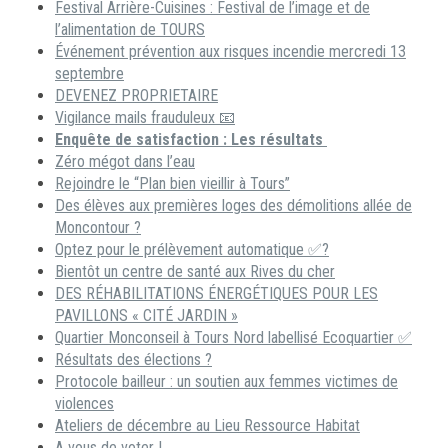
Festival Arrière-Cuisines : Festival de l’image et de
l’alimentation de TOURS
Événement prévention aux risques incendie mercredi 13
septembre
DEVENEZ PROPRIETAIRE
Vigilance mails frauduleux 📧
Enquête de satisfaction : Les résultats
Zéro mégot dans l’eau
Rejoindre le “Plan bien vieillir à Tours”
Des élèves aux premières loges des démolitions allée de
Moncontour ?
Optez pour le prélèvement automatique ✅?
Bientôt un centre de santé aux Rives du cher
DES RÉHABILITATIONS ÉNERGÉTIQUES POUR LES
PAVILLONS « CITÉ JARDIN »
Quartier Monconseil à Tours Nord labellisé Ecoquartier ✅
Résultats des élections ?
Protocole bailleur : un soutien aux femmes victimes de
violences
Ateliers de décembre au Lieu Ressource Habitat
A vous de voter !