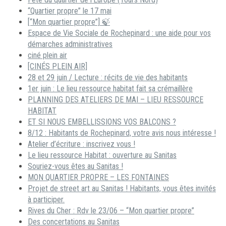
“Quartier propre” le 17 mai
[“Mon quartier propre”] 🍃
Espace de Vie Sociale de Rochepinard : une aide pour vos
démarches administratives
ciné plein air
[CINÉS PLEIN AIR]
28 et 29 juin / Lecture : récits de vie des habitants
1er juin : Le lieu ressource habitat fait sa crémaillère
PLANNING DES ATELIERS DE MAI – LIEU RESSOURCE
HABITAT
ET SI NOUS EMBELLISSIONS VOS BALCONS ?
8/12 : Habitants de Rochepinard, votre avis nous intéresse !
Atelier d’écriture : inscrivez vous !
Le lieu ressource Habitat : ouverture au Sanitas
Souriez-vous êtes au Sanitas !
MON QUARTIER PROPRE – LES FONTAINES
Projet de street art au Sanitas ! Habitants, vous êtes invités
à participer.
Rives du Cher : Rdv le 23/06 – “Mon quartier propre”
Des concertations au Sanitas