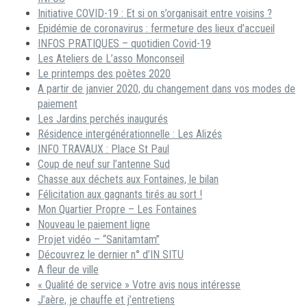
Initiative COVID-19 : Et si on s’organisait entre voisins ?
Epidémie de coronavirus : fermeture des lieux d’accueil
INFOS PRATIQUES – quotidien Covid-19
Les Ateliers de L’asso Monconseil
Le printemps des poètes 2020
A partir de janvier 2020, du changement dans vos modes de
paiement
Les Jardins perchés inaugurés
Résidence intergénérationnelle : Les Alizés
INFO TRAVAUX : Place St Paul
Coup de neuf sur l’antenne Sud
Chasse aux déchets aux Fontaines, le bilan
Félicitation aux gagnants tirés au sort !
Mon Quartier Propre – Les Fontaines
Nouveau le paiement ligne
Projet vidéo – “Sanitamtam”
Découvrez le dernier n° d’IN SITU
A fleur de ville
« Qualité de service » Votre avis nous intéresse
J’aère, je chauffe et j’entretiens