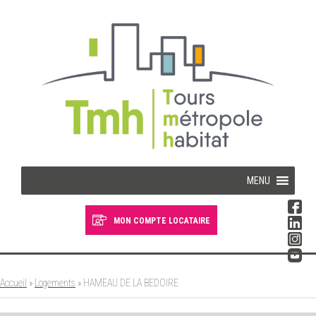
Cookies management panel
MENU
MON COMPTE LOCATAIRE
Devenir locataire
Devenir propriétaire
Accueil
»
Logements
»
HAMEAU DE LA BEDOIRE
Je suis locataire