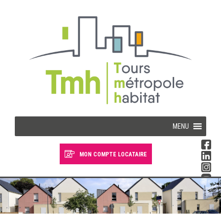
Cookies management panel
MENU
MON COMPTE LOCATAIRE
Devenir locataire
Devenir propriétaire
Je suis locataire