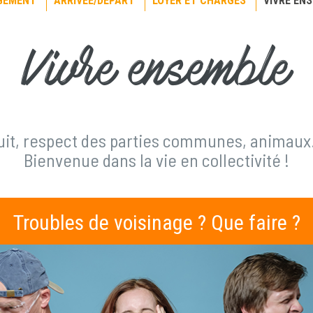
OGEMENT
ARRIVÉE/DÉPART
LOYER ET CHARGES
VIVRE EN
Vivre ensemble
uit, respect des parties communes, animaux
Bienvenue dans la vie en collectivité !
Troubles de voisinage ? Que faire ?