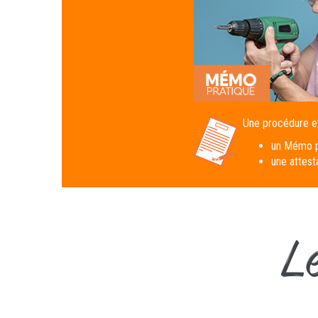
Une procédure e
un Mémo pr
une attest
L