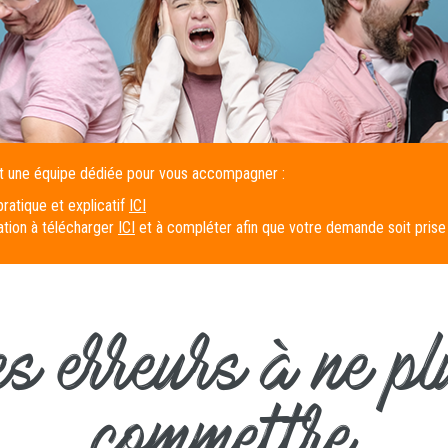
t une équipe dédiée pour vous accompagner :
atique et explicatif
ICI
ation à télécharger
ICI
et à compléter afin que votre demande soit pris
es erreurs à ne pl
commettre