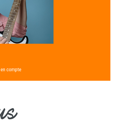
e en compte
us