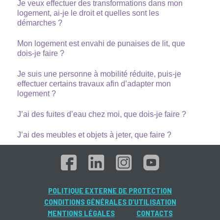
Je veux effectuer des transformations dans mon
logement, ai-je le droit et quelles sont les
démarches ?
Mon logement est envahi de punaises de lit, que
dois-je faire ?
Je suis une personne à mobilité réduite, puis-je
effectuer certains travaux afin d’adapter mon
logement ?
J’ai des fuites d’eau chez moi, que dois-je faire ?
J’ai des meubles et objets à jeter, que faire ?
POLITIQUE EXTERNE DE PROTECTION
CONDITIONS GÉNÉRALES D’UTILISATION
MENTIONS LÉGALES
CONTACTS