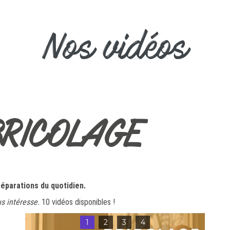
Nos vidéos
BRICOLAGE
réparations du quotidien.
us intéresse
.
10 vidéos disponibles !
1
2
3
4