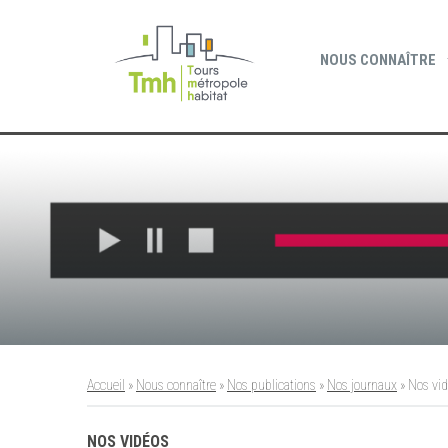
Cookies management panel
NOUS CONNAÎTRE
Accueil
»
Nous connaître
»
Nos publications
»
Nos journaux
»
Nos vi
NOS VIDÉOS