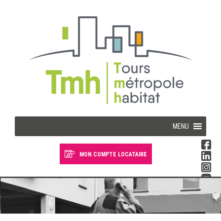
Cookies management panel
MENU
MON COMPTE LOCATAIRE
Devenir locataire
Devenir propriétaire
Je suis locataire