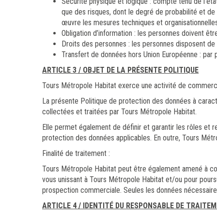
Sécurité physique et logique : compte tenu de l’éta
que des risques, dont le degré de probabilité et de 
œuvre les mesures techniques et organisationnelles 
Obligation d’information : les personnes doivent êt
Droits des personnes : les personnes disposent de d
Transfert de données hors Union Européenne : par pr
ARTICLE 3 / OBJET DE LA PRÉSENTE POLITIQUE
Tours Métropole Habitat exerce une activité de commerce 
La présente Politique de protection des données à caract
collectées et traitées par Tours Métropole Habitat.
Elle permet également de définir et garantir les rôles et
protection des données applicables. En outre, Tours Métr
Finalité de traitement :
Tours Métropole Habitat peut être également amené à coll
vous unissant à Tours Métropole Habitat et/ou pour poursuiv
prospection commerciale. Seules les données nécessaires 
ARTICLE 4 / IDENTITÉ DU RESPONSABLE DE TRAITE