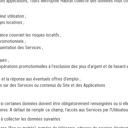
ses applications, Tours Métropole Habitat collecte des données vous c
ur utilisation ;
es locatives ;
ance couvrant les risques locatifs ;
promotionnels ;
uentation des Services ;
ues ;
opérations promotionnelles à l’exclusion des jeux d’argent et de hasard 
et la réponse aux éventuels offres d’emploi ;
s sur des Services ou contenus du Site et des Applications.
é si certaines données doivent être obligatoirement renseignées ou si ell
oires. A défaut de remplir ce champ, l’accès aux Services par l’Utilisateu
 à collecter les données suivantes :