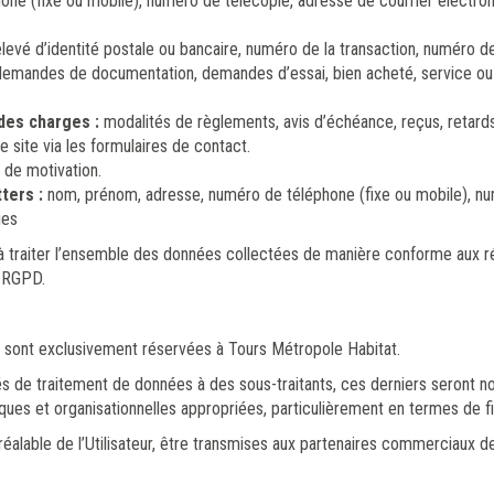
e (fixe ou mobile), numéro de télécopie, adresse de courrier électron
levé d’identité postale ou bancaire, numéro de la transaction, numéro d
demandes de documentation, demandes d’essai, bien acheté, service ou a
des charges :
modalités de règlements, avis d’échéance, reçus, retards
 site via les formulaires de contact.
 de motivation.
tters :
nom, prénom, adresse, numéro de téléphone (fixe ou mobile), n
ies
à traiter l’ensemble des données collectées de manière conforme aux ré
u RGPD.
e sont exclusivement réservées à Tours Métropole Habitat.
és de traitement de données à des sous-traitants, ces derniers seront no
es et organisationnelles appropriées, particulièrement en termes de fi
alable de l’Utilisateur, être transmises aux partenaires commerciaux de