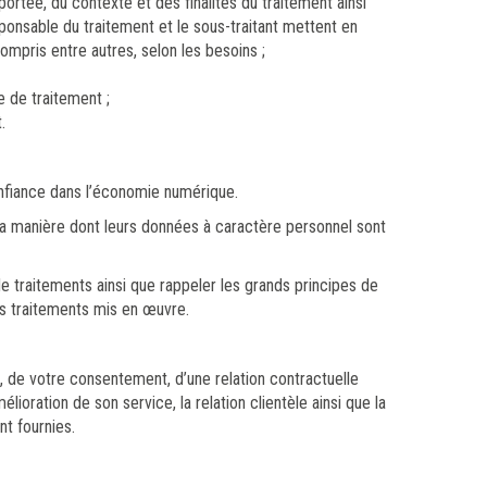
ortée, du contexte et des finalités du traitement ainsi
sponsable du traitement et le sous-traitant mettent en
ompris entre autres, selon les besoins ;
e de traitement ;
.
onfiance dans l’économie numérique.
la manière dont leurs données à caractère personnel sont
e traitements ainsi que rappeler les grands principes de
es traitements mis en œuvre.
 de votre consentement, d’une relation contractuelle
ioration de son service, la relation clientèle ainsi que la
t fournies.