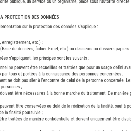
rité publique, un service ou un organisme, placé sous l’autorité directe 
 LA PROTECTION DES DONNÉES
glementation sur la protection des données s’applique :
;
, enregistrement, etc.) ;
 (Base de données, fichier Excel, etc.) ou classeurs ou dossiers papiers.
ées s’appliquent, les principes sont les suivants :
nel ne peuvent être recueillies et traitées que pour un usage défini avan
bles par tous et portées à la connaissance des personnes concernées ;
ement ne doit pas aller à l’encontre de celui de la personne concernée. Les
s personnes ;
oivent être nécessaires à la bonne marche du traitement. De manière gén
euvent être conservées au-delà de la réalisation de la finalité, sauf à pou
 la finalité poursuivie ;
être traitées de manière confidentielle et doivent uniquement être divu