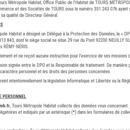
Tours Métropole Habitat, Office Public de l’Habitat de TOURS MÉTROPO
Commerce et des Sociétés de TOURS sous le numéro 351 243 076 ayant s
sa qualité de Directeur Général.
ES
pole Habitat a désigné un Délégué à la Protection des Données, le « D
3 843, dont le siège social se situe 29 rue du Pont 92200 NEUILLY 
las RÉMY-NÉRIS.
ement et ne reçoit aucune instruction pour l’exercice de ses missions 
ssion signée entre le DPO et le Responsable de traitement. De manière 
 caractère personnel et les droits des personnes concernées
freint intentionnellement la législation Informatique et Libertés ou la 
.
E PERSONNEL
mh.fr
, Tours Métropole Habitat collecte des données vous concernant.
ligatoires et indiqués par un astérisque (*) dans les formulaires de collec