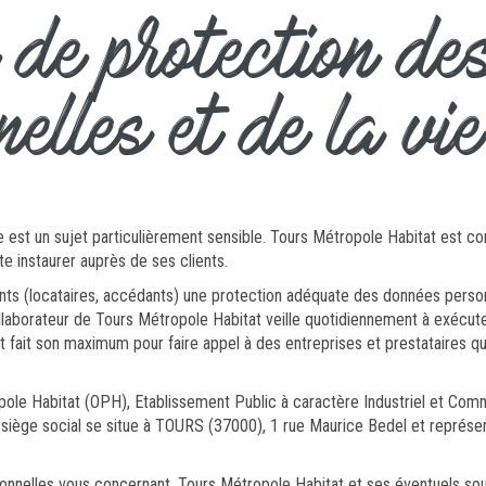
e de protection de
nelles et de la vie
ée est un sujet particulièrement sensible. Tours Métropole Habitat est c
ite instaurer auprès de ses clients.
nts (locataires, accédants) une protection adéquate des données personn
aborateur de Tours Métropole Habitat veille quotidiennement à exécuter
tat fait son maximum pour faire appel à des entreprises et prestataires 
pole Habitat (OPH), Etablissement Public à caractère Industriel et Co
iège social se situe à TOURS (37000), 1 rue Maurice Bedel et représen
nnelles vous concernant, Tours Métropole Habitat et ses éventuels sous-