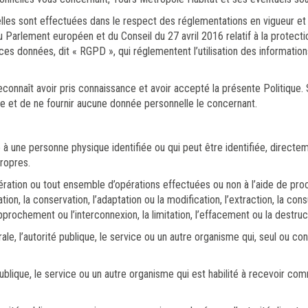
lles sont effectuées dans le respect des réglementations en vigueur et 
 Parlement européen et du Conseil du 27 avril 2016 relatif à la protect
 ces données, dit « RGPD », qui réglementent l’utilisation des informati
econnaît avoir pris connaissance et avoir accepté la présente Politique. 
 site et de ne fournir aucune donnée personnelle le concernant.
ve à une personne physique identifiée ou qui peut être identifiée, direc
propres.
ération ou tout ensemble d’opérations effectuées ou non à l’aide de pr
ation, la conservation, l’adaptation ou la modification, l’extraction, la cons
pprochement ou l’interconnexion, la limitation, l’effacement ou la destruc
le, l’autorité publique, le service ou un autre organisme qui, seul ou co
publique, le service ou un autre organisme qui est habilité à recevoir co