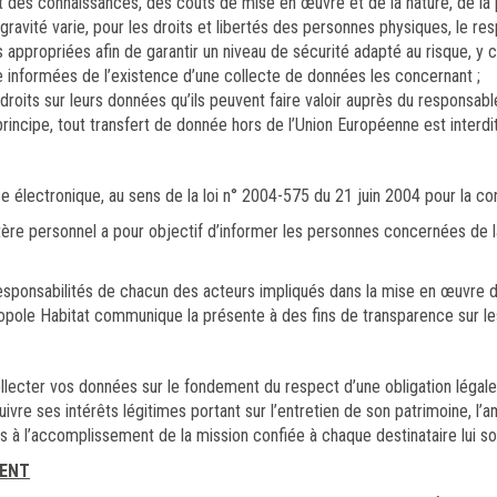
t des connaissances, des coûts de mise en œuvre et de la nature, de la p
gravité varie, pour les droits et libertés des personnes physiques, le re
appropriées afin de garantir un niveau de sécurité adapté au risque, y c
re informées de l’existence d’une collecte de données les concernant ;
roits sur leurs données qu’ils peuvent faire valoir auprès du responsabl
incipe, tout transfert de donnée hors de l’Union Européenne est interdit
électronique, au sens de la loi n° 2004-575 du 21 juin 2004 pour la c
ère personnel a pour objectif d’informer les personnes concernées de 
 responsabilités de chacun des acteurs impliqués dans la mise en œuvre d
opole Habitat communique la présente à des fins de transparence sur l
ecter vos données sur le fondement du respect d’une obligation légale,
re ses intérêts légitimes portant sur l’entretien de son patrimoine, l’amél
à l’accomplissement de la mission confiée à chaque destinataire lui son
MENT