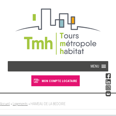
Cookies management panel
MENU
MON COMPTE LOCATAIRE
Devenir locataire
Devenir propriétaire
Accueil
»
Logements
»
HAMEAU DE LA BEDOIRE
Je suis locataire