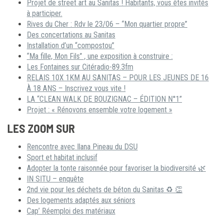
Projet de street art au Sanitas ! Habitants, vous êtes invités
à participer.
Rives du Cher : Rdv le 23/06 – “Mon quartier propre”
Des concertations au Sanitas
Installation d’un “compostou”
“Ma fille, Mon Fils” , une exposition à construire :
Les Fontaines sur Citéradio-89.3fm
RELAIS 10X 1KM AU SANITAS – POUR LES JEUNES DE 16
À 18 ANS – Inscrivez vous vite !
LA “CLEAN WALK DE BOUZIGNAC – ÉDITION N°1”
Projet : « Rénovons ensemble votre logement »
LES ZOOM SUR
Rencontre avec Ilana Pineau du DSU
Sport et habitat inclusif
Adopter la tonte raisonnée pour favoriser la biodiversité 🌿
IN SITU – enquête
2nd vie pour les déchets de béton du Sanitas ♻ 👏
Des logements adaptés aux séniors
Cap’ Réemploi des matériaux