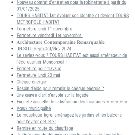
Nouveau contrat d’entretien pour la robinetterie à partir du
01/01/2025
TOURS HABITAT fait évoluer son identité et devient TOURS
METROPOLE HABITAT
Fermeture lundi 11 novembre
Fermeture vendredi 1er novembre.
𝐀𝐫𝐜𝐡𝐢𝐭𝐞𝐜𝐭𝐮𝐫𝐞 𝐂𝐨𝐧𝐭𝐞𝐦𝐩𝐨𝐫𝐚𝐢𝐧𝐞 𝐑𝐞𝐦𝐚𝐫𝐪𝐮𝐚𝐛𝐥𝐞
IN SITU Sept/Oct/Nov 2024
Le saviez-vous ? TOURS HABITAT est aussi aménageur de
l’éco-quartier Monconseil !
Fermeture pour travaux
Fermeture lundi 20 mai
Chèque énergie
Besoin d’aide pour remplir le chèque énergie ?
Une œuvre d’art s’envole sur la façade
Enquête annuelle de satisfaction des locataires ⭐ ⭐ ⭐ ⭐ ⭐
Vœux municipalité
Le moustique-tigre, aménagez les jardins et les balcons
pour l’éviter cet été !
Remise en route du chauffage
⚠️ Opération de déminage dans le secteur de Fondettes