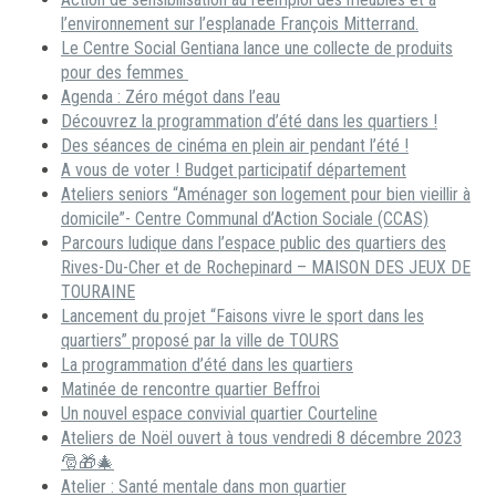
l’environnement sur l’esplanade François Mitterrand.
Le Centre Social Gentiana lance une collecte de produits
pour des femmes
Agenda : Zéro mégot dans l’eau
Découvrez la programmation d’été dans les quartiers !
Des séances de cinéma en plein air pendant l’été !
A vous de voter ! Budget participatif département
Ateliers seniors “Aménager son logement pour bien vieillir à
domicile”- Centre Communal d’Action Sociale (CCAS)
Parcours ludique dans l’espace public des quartiers des
Rives-Du-Cher et de Rochepinard – MAISON DES JEUX DE
TOURAINE
Lancement du projet “Faisons vivre le sport dans les
quartiers” proposé par la ville de TOURS
La programmation d’été dans les quartiers
Matinée de rencontre quartier Beffroi
Un nouvel espace convivial quartier Courteline
Ateliers de Noël ouvert à tous vendredi 8 décembre 2023
🎅🎁🎄
Atelier : Santé mentale dans mon quartier