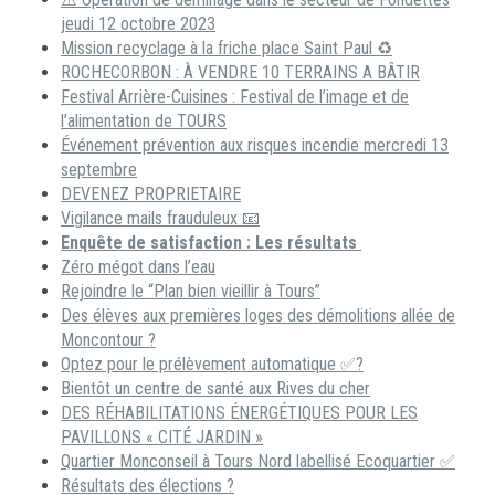
jeudi 12 octobre 2023
Mission recyclage à la friche place Saint Paul ♻️
ROCHECORBON : À VENDRE 10 TERRAINS A BÂTIR
Festival Arrière-Cuisines : Festival de l’image et de
l’alimentation de TOURS
Événement prévention aux risques incendie mercredi 13
septembre
DEVENEZ PROPRIETAIRE
Vigilance mails frauduleux 📧
Enquête de satisfaction : Les résultats
Zéro mégot dans l’eau
Rejoindre le “Plan bien vieillir à Tours”
Des élèves aux premières loges des démolitions allée de
Moncontour ?
Optez pour le prélèvement automatique ✅?
Bientôt un centre de santé aux Rives du cher
DES RÉHABILITATIONS ÉNERGÉTIQUES POUR LES
PAVILLONS « CITÉ JARDIN »
Quartier Monconseil à Tours Nord labellisé Ecoquartier ✅
Résultats des élections ?