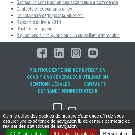
Sanitas : la construction des ascenseurs a commencé
Contacts et documents utiles
Un nouveau visage pour la Milletière
Rapport d’activité 2018
J’habite mon jardin
3 questions sur le quotidien d’un surveillant d’immeuble
POLITIQUE EXTERNE DE PROTECTION
CONDITIONS GÉNÉRALES D’UTILISATION
MENTIONS LÉGALES
CONTACTS
EXTRANET ADMINISTRATEUR
Ce site utilise des cookies de mesure d'audience afin de vous
assurer une expérience de navigation fluide et nous permettre de
réaliser des statistiques de navigation.
OK, accept all
Deny all cookies
Personalize