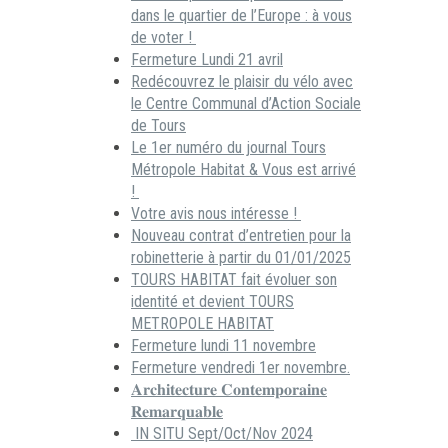
dans le quartier de l’Europe : à vous
de voter !
Fermeture Lundi 21 avril
Redécouvrez le plaisir du vélo avec
le Centre Communal d’Action Sociale
de Tours
Le 1er numéro du journal Tours
Métropole Habitat & Vous est arrivé
!
Votre avis nous intéresse !
Nouveau contrat d’entretien pour la
robinetterie à partir du 01/01/2025
TOURS HABITAT fait évoluer son
identité et devient TOURS
METROPOLE HABITAT
Fermeture lundi 11 novembre
Fermeture vendredi 1er novembre.
𝐀𝐫𝐜𝐡𝐢𝐭𝐞𝐜𝐭𝐮𝐫𝐞 𝐂𝐨𝐧𝐭𝐞𝐦𝐩𝐨𝐫𝐚𝐢𝐧𝐞
𝐑𝐞𝐦𝐚𝐫𝐪𝐮𝐚𝐛𝐥𝐞
IN SITU Sept/Oct/Nov 2024