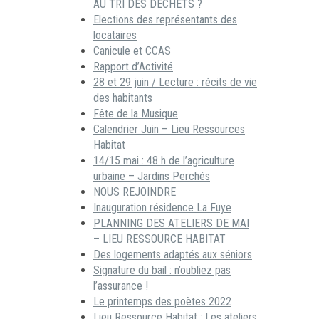
AU TRI DES DECHETS ?
Elections des représentants des
locataires
Canicule et CCAS
Rapport d’Activité
28 et 29 juin / Lecture : récits de vie
des habitants
Fête de la Musique
Calendrier Juin – Lieu Ressources
Habitat
14/15 mai : 48 h de l’agriculture
urbaine – Jardins Perchés
NOUS REJOINDRE
Inauguration résidence La Fuye
PLANNING DES ATELIERS DE MAI
– LIEU RESSOURCE HABITAT
Des logements adaptés aux séniors
Signature du bail : n’oubliez pas
l’assurance !
Le printemps des poètes 2022
Lieu Ressource Habitat : Les ateliers