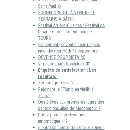
Saint Paul ♻️
ROCHECORBON : À VENDRE 10
TERRAINS A BÂTIR
Festival Arrière-Cuisines : Festival de
l’image et de l’alimentation de
TOURS
Événement prévention aux risques
incendie mercredi 13 septembre
DEVENEZ PROPRIETAIRE
Vigilance mails frauduleux 📧
Enquête de satisfaction : Les
résultats
Zéro mégot dans l’eau
Rejoindre le “Plan bien vieillir à
Tours”
Des élèves aux premières loges des
démolitions allée de Moncontour ?
Optez pour le prélèvement
automatique ✅?
Bientôt un centre de santé aux Rives