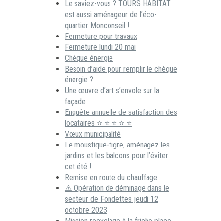
Le saviez-vous ? TOURS HABITAT
est aussi aménageur de l’éco-
quartier Monconseil !
Fermeture pour travaux
Fermeture lundi 20 mai
Chèque énergie
Besoin d’aide pour remplir le chèque
énergie ?
Une œuvre d’art s’envole sur la
façade
Enquête annuelle de satisfaction des
locataires ⭐ ⭐ ⭐ ⭐ ⭐
Vœux municipalité
Le moustique-tigre, aménagez les
jardins et les balcons pour l’éviter
cet été !
Remise en route du chauffage
⚠️ Opération de déminage dans le
secteur de Fondettes jeudi 12
octobre 2023
Mission recyclage à la friche place