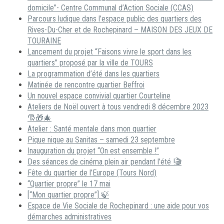
domicile”- Centre Communal d’Action Sociale (CCAS)
Parcours ludique dans l’espace public des quartiers des
Rives-Du-Cher et de Rochepinard – MAISON DES JEUX DE
TOURAINE
Lancement du projet “Faisons vivre le sport dans les
quartiers” proposé par la ville de TOURS
La programmation d’été dans les quartiers
Matinée de rencontre quartier Beffroi
Un nouvel espace convivial quartier Courteline
Ateliers de Noël ouvert à tous vendredi 8 décembre 2023
🎅🎁🎄
Atelier : Santé mentale dans mon quartier
Pique nique au Sanitas – samedi 23 septembre
Inauguration du projet “On est ensemble !”
Des séances de cinéma plein air pendant l’été !🎬
Fête du quartier de l’Europe (Tours Nord)
“Quartier propre” le 17 mai
[“Mon quartier propre”] 🍃
Espace de Vie Sociale de Rochepinard : une aide pour vos
démarches administratives