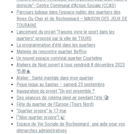
domicile”- Centre Communal d’Action Sociale (CCAS)
Parcours ludique dans l’espace public des quartiers des
Rives-Du-Cher et de Rochepinard – MAISON DES JEUX DE
TOURAINE
Lancement du projet “Faisons vivre le sport dans les
quartiers” proposé par la ville de TOURS
La programmation d’été dans les quartiers
Matinée de rencontre quartier Beffroi
Un nouvel espace convivial quartier Courteline
Ateliers de Noël ouvert à tous vendredi 8 décembre 2023
🎅🎁🎄
Atelier : Santé mentale dans mon quartier
Pique nique au Sanitas – samedi 23 septembre
Inauguration du projet “On est ensemble !”
Des séances de cinéma plein air pendant l’été !🎬
Fête du quartier de l’Europe (Tours Nord)
“Quartier propre” le 17 mai
[“Mon quartier propre”] 🍃
Espace de Vie Sociale de Rochepinard : une aide pour vos
démarches administratives