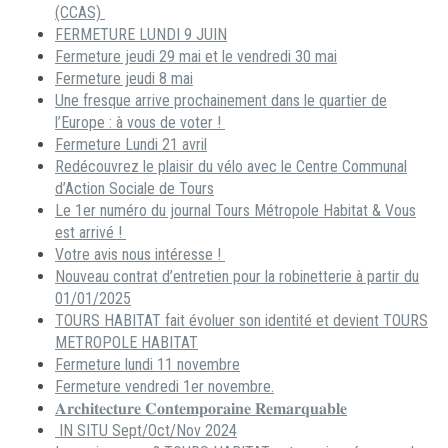
(CCAS)
FERMETURE LUNDI 9 JUIN
Fermeture jeudi 29 mai et le vendredi 30 mai
Fermeture jeudi 8 mai
Une fresque arrive prochainement dans le quartier de
l’Europe : à vous de voter !
Fermeture Lundi 21 avril
Redécouvrez le plaisir du vélo avec le Centre Communal
d’Action Sociale de Tours
Le 1er numéro du journal Tours Métropole Habitat & Vous
est arrivé !
Votre avis nous intéresse !
Nouveau contrat d’entretien pour la robinetterie à partir du
01/01/2025
TOURS HABITAT fait évoluer son identité et devient TOURS
METROPOLE HABITAT
Fermeture lundi 11 novembre
Fermeture vendredi 1er novembre.
𝐀𝐫𝐜𝐡𝐢𝐭𝐞𝐜𝐭𝐮𝐫𝐞 𝐂𝐨𝐧𝐭𝐞𝐦𝐩𝐨𝐫𝐚𝐢𝐧𝐞 𝐑𝐞𝐦𝐚𝐫𝐪𝐮𝐚𝐛𝐥𝐞
IN SITU Sept/Oct/Nov 2024