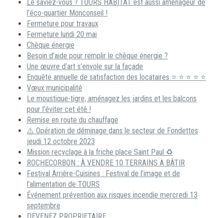
Le saviez-vous ? TOURS HABITAT est aussi aménageur de
l’éco-quartier Monconseil !
Fermeture pour travaux
Fermeture lundi 20 mai
Chèque énergie
Besoin d’aide pour remplir le chèque énergie ?
Une œuvre d’art s’envole sur la façade
Enquête annuelle de satisfaction des locataires ⭐ ⭐ ⭐ ⭐ ⭐
Vœux municipalité
Le moustique-tigre, aménagez les jardins et les balcons
pour l’éviter cet été !
Remise en route du chauffage
⚠️ Opération de déminage dans le secteur de Fondettes
jeudi 12 octobre 2023
Mission recyclage à la friche place Saint Paul ♻️
ROCHECORBON : À VENDRE 10 TERRAINS A BÂTIR
Festival Arrière-Cuisines : Festival de l’image et de
l’alimentation de TOURS
Événement prévention aux risques incendie mercredi 13
septembre
DEVENEZ PROPRIETAIRE