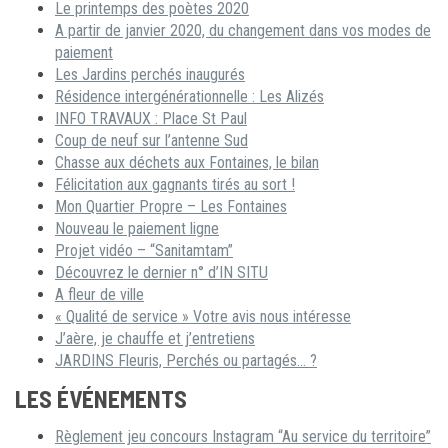
Le printemps des poètes 2020
A partir de janvier 2020, du changement dans vos modes de
paiement
Les Jardins perchés inaugurés
Résidence intergénérationnelle : Les Alizés
INFO TRAVAUX : Place St Paul
Coup de neuf sur l’antenne Sud
Chasse aux déchets aux Fontaines, le bilan
Félicitation aux gagnants tirés au sort !
Mon Quartier Propre – Les Fontaines
Nouveau le paiement ligne
Projet vidéo – “Sanitamtam”
Découvrez le dernier n° d’IN SITU
A fleur de ville
« Qualité de service » Votre avis nous intéresse
J’aère, je chauffe et j’entretiens
JARDINS Fleuris, Perchés ou partagés… ?
LES ÉVÉNEMENTS
Règlement jeu concours Instagram “Au service du territoire”