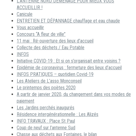
L’ANTENNE NORD DÉMÉNAGE POUR MIEUX VOUS
ACCUEILLIR !
Canicule
ENTRETIEN ET DÉPANNAGE chauffage et eau chaude
Vous accueillir
Concours “A fleur de ville”
11 mai : Ré-ouverture des lieux d’accueil
Collecte des déchets / Eau Potable
INFOS
Initiative COVID-19 : Et si on s’organisait entre voisins ?
Epidémie de coronavirus : fermeture des lieux d’accueil
INFOS PRATIQUES – quotidien Covid-19
Les Ateliers de L’asso Monconseil
Le printemps des poètes 2020
A partir de janvier 2020, du changement dans vos modes de
paiement
Les Jardins perchés inaugurés
Résidence intergénérationnelle : Les Alizés
INFO TRAVAUX : Place St Paul
Coup de neuf sur l’antenne Sud
Chasse aux déchets aux Fontaines, le bilan