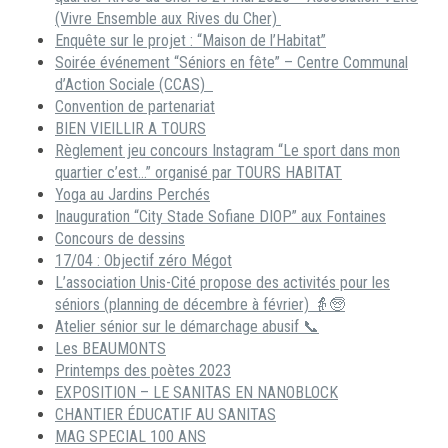
(Vivre Ensemble aux Rives du Cher)
Enquête sur le projet : “Maison de l’Habitat”
Soirée événement “Séniors en fête” – Centre Communal
d’Action Sociale (CCAS)
Convention de partenariat
BIEN VIEILLIR A TOURS
Règlement jeu concours Instagram “Le sport dans mon
quartier c’est…” organisé par TOURS HABITAT
Yoga au Jardins Perchés
Inauguration “City Stade Sofiane DIOP” aux Fontaines
Concours de dessins
17/04 : Objectif zéro Mégot
L’association Unis-Cité propose des activités pour les
séniors (planning de décembre à février) 👵🧓
Atelier sénior sur le démarchage abusif 📞
Les BEAUMONTS
Printemps des poètes 2023
EXPOSITION – LE SANITAS EN NANOBLOCK
CHANTIER ÉDUCATIF AU SANITAS
MAG SPECIAL 100 ANS