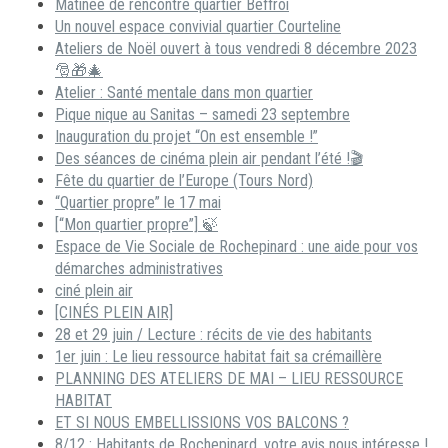
Matinée de rencontre quartier Beffroi
Un nouvel espace convivial quartier Courteline
Ateliers de Noël ouvert à tous vendredi 8 décembre 2023
🎅🎁🎄
Atelier : Santé mentale dans mon quartier
Pique nique au Sanitas – samedi 23 septembre
Inauguration du projet “On est ensemble !”
Des séances de cinéma plein air pendant l’été !🎬
Fête du quartier de l’Europe (Tours Nord)
“Quartier propre” le 17 mai
[“Mon quartier propre”] 🍃
Espace de Vie Sociale de Rochepinard : une aide pour vos
démarches administratives
ciné plein air
[CINÉS PLEIN AIR]
28 et 29 juin / Lecture : récits de vie des habitants
1er juin : Le lieu ressource habitat fait sa crémaillère
PLANNING DES ATELIERS DE MAI – LIEU RESSOURCE
HABITAT
ET SI NOUS EMBELLISSIONS VOS BALCONS ?
8/12 : Habitants de Rochepinard, votre avis nous intéresse !