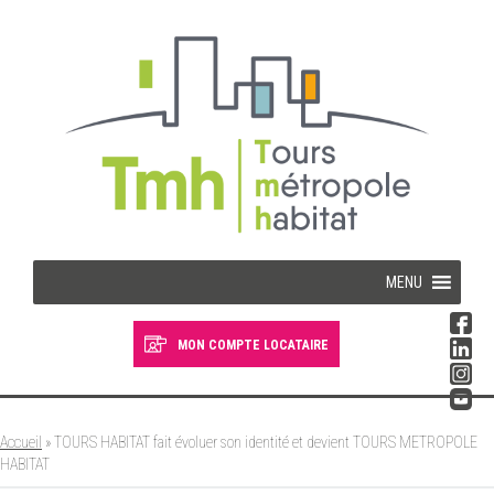
Cookies management panel
MENU
MON COMPTE LOCATAIRE
Devenir locataire
Devenir propriétaire
Accueil
»
TOURS HABITAT fait évoluer son identité et devient TOURS METROPOLE
HABITAT
Je suis locataire