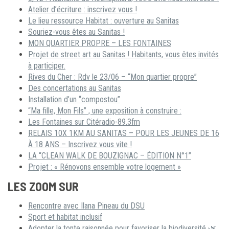
Atelier d’écriture : inscrivez vous !
Le lieu ressource Habitat : ouverture au Sanitas
Souriez-vous êtes au Sanitas !
MON QUARTIER PROPRE – LES FONTAINES
Projet de street art au Sanitas ! Habitants, vous êtes invités
à participer.
Rives du Cher : Rdv le 23/06 – “Mon quartier propre”
Des concertations au Sanitas
Installation d’un “compostou”
“Ma fille, Mon Fils” , une exposition à construire :
Les Fontaines sur Citéradio-89.3fm
RELAIS 10X 1KM AU SANITAS – POUR LES JEUNES DE 16
À 18 ANS – Inscrivez vous vite !
LA “CLEAN WALK DE BOUZIGNAC – ÉDITION N°1”
Projet : « Rénovons ensemble votre logement »
LES ZOOM SUR
Rencontre avec Ilana Pineau du DSU
Sport et habitat inclusif
Adopter la tonte raisonnée pour favoriser la biodiversité 🌿