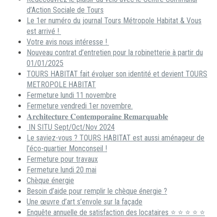
d’Action Sociale de Tours
Le 1er numéro du journal Tours Métropole Habitat & Vous
est arrivé !
Votre avis nous intéresse !
Nouveau contrat d’entretien pour la robinetterie à partir du
01/01/2025
TOURS HABITAT fait évoluer son identité et devient TOURS
METROPOLE HABITAT
Fermeture lundi 11 novembre
Fermeture vendredi 1er novembre.
𝐀𝐫𝐜𝐡𝐢𝐭𝐞𝐜𝐭𝐮𝐫𝐞 𝐂𝐨𝐧𝐭𝐞𝐦𝐩𝐨𝐫𝐚𝐢𝐧𝐞 𝐑𝐞𝐦𝐚𝐫𝐪𝐮𝐚𝐛𝐥𝐞
IN SITU Sept/Oct/Nov 2024
Le saviez-vous ? TOURS HABITAT est aussi aménageur de
l’éco-quartier Monconseil !
Fermeture pour travaux
Fermeture lundi 20 mai
Chèque énergie
Besoin d’aide pour remplir le chèque énergie ?
Une œuvre d’art s’envole sur la façade
Enquête annuelle de satisfaction des locataires ⭐ ⭐ ⭐ ⭐ ⭐