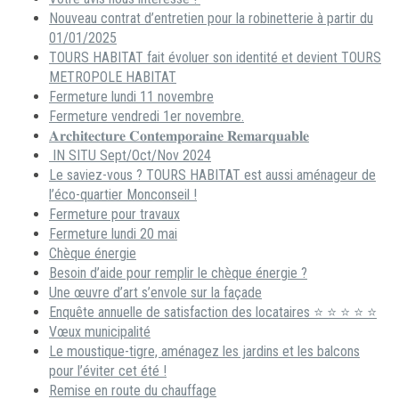
Nouveau contrat d’entretien pour la robinetterie à partir du
01/01/2025
TOURS HABITAT fait évoluer son identité et devient TOURS
METROPOLE HABITAT
Fermeture lundi 11 novembre
Fermeture vendredi 1er novembre.
𝐀𝐫𝐜𝐡𝐢𝐭𝐞𝐜𝐭𝐮𝐫𝐞 𝐂𝐨𝐧𝐭𝐞𝐦𝐩𝐨𝐫𝐚𝐢𝐧𝐞 𝐑𝐞𝐦𝐚𝐫𝐪𝐮𝐚𝐛𝐥𝐞
IN SITU Sept/Oct/Nov 2024
Le saviez-vous ? TOURS HABITAT est aussi aménageur de
l’éco-quartier Monconseil !
Fermeture pour travaux
Fermeture lundi 20 mai
Chèque énergie
Besoin d’aide pour remplir le chèque énergie ?
Une œuvre d’art s’envole sur la façade
Enquête annuelle de satisfaction des locataires ⭐ ⭐ ⭐ ⭐ ⭐
Vœux municipalité
Le moustique-tigre, aménagez les jardins et les balcons
pour l’éviter cet été !
Remise en route du chauffage