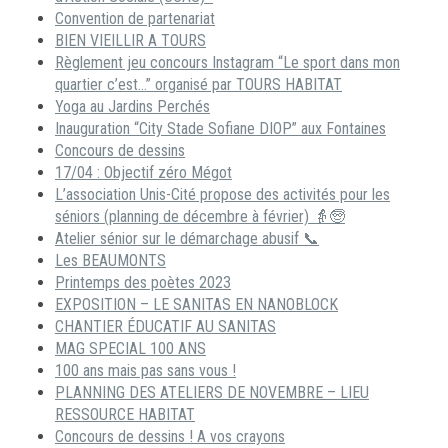
Convention de partenariat
BIEN VIEILLIR A TOURS
Règlement jeu concours Instagram “Le sport dans mon
quartier c’est…” organisé par TOURS HABITAT
Yoga au Jardins Perchés
Inauguration “City Stade Sofiane DIOP” aux Fontaines
Concours de dessins
17/04 : Objectif zéro Mégot
L’association Unis-Cité propose des activités pour les
séniors (planning de décembre à février) 👵🧓
Atelier sénior sur le démarchage abusif 📞
Les BEAUMONTS
Printemps des poètes 2023
EXPOSITION – LE SANITAS EN NANOBLOCK
CHANTIER ÉDUCATIF AU SANITAS
MAG SPECIAL 100 ANS
100 ans mais pas sans vous !
PLANNING DES ATELIERS DE NOVEMBRE – LIEU
RESSOURCE HABITAT
Concours de dessins ! A vos crayons