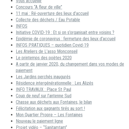
Vous accueillir
Concours “A fleur de ville”
11 mai : Ré-ouverture des lieux d’accueil
Collecte des déchets / Eau Potable
INFOS
Initiative COVID-19 : Et si on s’organisait entre voisins ?
Epidémie de coronavirus : fermeture des lieux d’accueil
INFOS PRATIQUES – quotidien Covid-19
Les Ateliers de L’asso Monconseil
Le printemps des poètes 2020
A partir de janvier 2020, du changement dans vos modes de
paiement
Les Jardins perchés inaugurés
Résidence intergénérationnelle : Les Alizés
INFO TRAVAUX : Place St Paul
Coup de neuf sur l’antenne Sud
Chasse aux déchets aux Fontaines, le bilan
Félicitation aux gagnants tirés au sort !
Mon Quartier Propre – Les Fontaines
Nouveau le paiement ligne
Projet vidéo – “Sanitamtam”