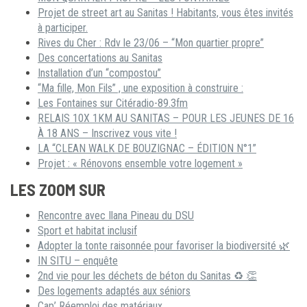
Projet de street art au Sanitas ! Habitants, vous êtes invités
à participer.
Rives du Cher : Rdv le 23/06 – “Mon quartier propre”
Des concertations au Sanitas
Installation d’un “compostou”
“Ma fille, Mon Fils” , une exposition à construire :
Les Fontaines sur Citéradio-89.3fm
RELAIS 10X 1KM AU SANITAS – POUR LES JEUNES DE 16
À 18 ANS – Inscrivez vous vite !
LA “CLEAN WALK DE BOUZIGNAC – ÉDITION N°1”
Projet : « Rénovons ensemble votre logement »
LES ZOOM SUR
Rencontre avec Ilana Pineau du DSU
Sport et habitat inclusif
Adopter la tonte raisonnée pour favoriser la biodiversité 🌿
IN SITU – enquête
2nd vie pour les déchets de béton du Sanitas ♻ 👏
Des logements adaptés aux séniors
Cap’ Réemploi des matériaux