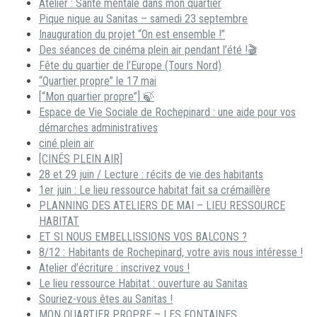
Atelier : Santé mentale dans mon quartier
Pique nique au Sanitas – samedi 23 septembre
Inauguration du projet “On est ensemble !”
Des séances de cinéma plein air pendant l’été !🎬
Fête du quartier de l’Europe (Tours Nord)
“Quartier propre” le 17 mai
[“Mon quartier propre”] 🍃
Espace de Vie Sociale de Rochepinard : une aide pour vos
démarches administratives
ciné plein air
[CINÉS PLEIN AIR]
28 et 29 juin / Lecture : récits de vie des habitants
1er juin : Le lieu ressource habitat fait sa crémaillère
PLANNING DES ATELIERS DE MAI – LIEU RESSOURCE
HABITAT
ET SI NOUS EMBELLISSIONS VOS BALCONS ?
8/12 : Habitants de Rochepinard, votre avis nous intéresse !
Atelier d’écriture : inscrivez vous !
Le lieu ressource Habitat : ouverture au Sanitas
Souriez-vous êtes au Sanitas !
MON QUARTIER PROPRE – LES FONTAINES