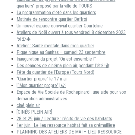
quartiers” proposé par la ville de TOURS
La programmation d’été dans les quartiers
Matinée de rencontre quartier Beffroi
Un nouvel espace convivial quartier Courteline
Ateliers de Noël ouvert à tous vendredi 8 décembre 2023
🎅🎁🎄
Atelier : Santé mentale dans mon quartier
Pique nique au Sanitas – samedi 23 septembre
Inauguration du projet “On est ensemble !”
Des séances de cinéma plein air pendant l’été !🎬
Fête du quartier de l’Europe (Tours Nord)
“Quartier propre” le 17 mai
[“Mon quartier propre”] 🍃
Espace de Vie Sociale de Rochepinard : une aide pour vos
démarches administratives
ciné plein air
[CINÉS PLEIN AIR]
28 et 29 juin / Lecture : récits de vie des habitants
1er juin : Le lieu ressource habitat fait sa crémaillère
PLANNING DES ATELIERS DE MAI – LIEU RESSOURCE