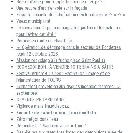
Besoin d’aide pour remplir le chèque énergie ?
Une œuvre d’art s’envole sur la façade
Enquête annuelle de satisfaction des locataires ⭐ ⭐ ⭐ ⭐ ⭐
Vœux municipalité
Le moustique-tigre, aménagez les jardins et les balcons
pour l’éviter cet été !
Remise en route du chauffage
⚠️ Opération de déminage dans le secteur de Fondettes
jeudi 12 octobre 2023
Mission recyclage à la friche place Saint Paul ♻️
ROCHECORBON : À VENDRE 10 TERRAINS A BÂTIR
Festival Arrière-Cuisines : Festival de l’image et de
l’alimentation de TOURS
Événement prévention aux risques incendie mercredi 13
septembre
DEVENEZ PROPRIETAIRE
Vigilance mails frauduleux 📧
Enquête de satisfaction : Les résultats
Zéro mégot dans l’eau
Rejoindre le “Plan bien vieillir à Tours”
Des élèves aux premières loges des démolitions allée de