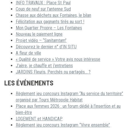
INFO TRAVAUX : Place St Paul
Coup de neuf sur l’antenne Sud
Chasse aux déchets aux Fontaines, le bilan
Félicitation aux gagnants tirés au sort !
Mon Quartier Propre – Les Fontaines
Nouveau le paiement ligne
Projet vidéo – “Sanitamtam”
Découvrez le dernier n° d’IN SITU
A fleur de ville
« Qualité de service » Votre avis nous intéresse
J’aère, je chauffe et j’entretiens
JARDINS Fleuris, Perchés ou partagés… ?
LES ÉVÉNEMENTS
Règlement jeu concours Instagram “Au service du territoire”
organisé par Tours Métropole Habitat
Place aux femmes 2026 : un forum dédié à l’insertion et au
bien-être
LOGEMENT et HANDICAP
Règlement jeu concours Instagram “Vivre ensemble”