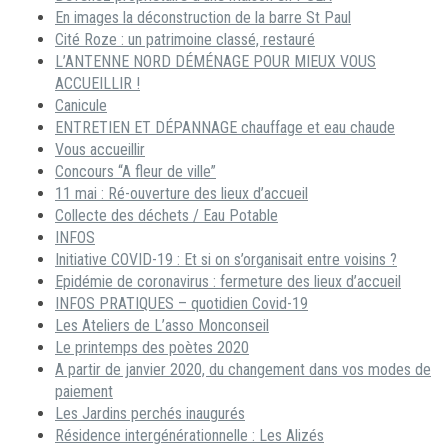
En images la déconstruction de la barre St Paul
Cité Roze : un patrimoine classé, restauré
L’ANTENNE NORD DÉMÉNAGE POUR MIEUX VOUS
ACCUEILLIR !
Canicule
ENTRETIEN ET DÉPANNAGE chauffage et eau chaude
Vous accueillir
Concours “A fleur de ville”
11 mai : Ré-ouverture des lieux d’accueil
Collecte des déchets / Eau Potable
INFOS
Initiative COVID-19 : Et si on s’organisait entre voisins ?
Epidémie de coronavirus : fermeture des lieux d’accueil
INFOS PRATIQUES – quotidien Covid-19
Les Ateliers de L’asso Monconseil
Le printemps des poètes 2020
A partir de janvier 2020, du changement dans vos modes de
paiement
Les Jardins perchés inaugurés
Résidence intergénérationnelle : Les Alizés