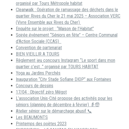
organisé par Tours Métropole habitat
Cleanwalk : Opération de ramassage des déchets dans le
quartier Rives du Cher le 21 mai 2025 – Association VERC
(Vivre Ensemble aux Rives du Cher)
Enquête sur le projet : “Maison de l’Habitat”
Soirée événement “Séniors en fête” – Centre Communal
d’Action Sociale (CCAS)
Convention de partenariat
BIEN VIEILLIR A TOURS
Règlement jeu concours Instagram “Le sport dans mon
quartier c’est…” organisé par TOURS HABITAT
Yoga au Jardins Perchés
Inauguration “City Stade Sofiane DIOP” aux Fontaines
Concours de dessins
17/04 : Objectif zéro Mégot
L’association Unis-Cité propose des activités pour les
séniors (planning de décembre à février) 👵🧓
Atelier sénior sur le démarchage abusif 📞
Les BEAUMONTS
Printemps des poètes 2023