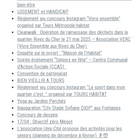
bien-être
LOGEMENT et HANDICAP
Règlement jeu concours Instagram “Vivre ensemble”
organisé par Tours Métropole habitat
Cleanwalk : Opération de ramassage des déchets dans le
quartier Rives du Cher le 21 mai 2025 – Association VERC
(Vivre Ensemble aux Rives du Cher)
Enquête sur le projet : “Maison de l’Habitat”
Soirée événement “Séniors en fête” – Centre Communal
d’Action Sociale (CCAS)
Convention de partenariat
BIEN VIEILLIR A TOURS
Règlement jeu concours Instagram “Le sport dans mon
quartier c’est…” organisé par TOURS HABITAT
Yoga au Jardins Perchés
Inauguration “City Stade Sofiane DIOP” aux Fontaines
Concours de dessins
17/04 : Objectif zéro Mégot
L’association Unis-Cité propose des activités pour les
séniors (planning de décembre à février) 👵🧓