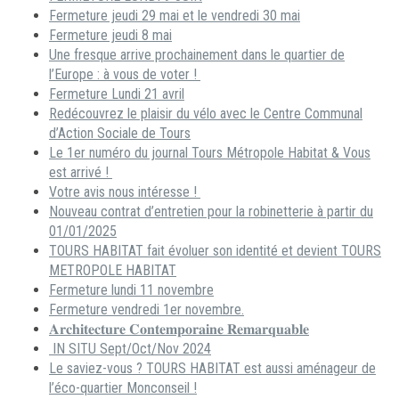
Fermeture jeudi 29 mai et le vendredi 30 mai
Fermeture jeudi 8 mai
Une fresque arrive prochainement dans le quartier de
l’Europe : à vous de voter !
Fermeture Lundi 21 avril
Redécouvrez le plaisir du vélo avec le Centre Communal
d’Action Sociale de Tours
Le 1er numéro du journal Tours Métropole Habitat & Vous
est arrivé !
Votre avis nous intéresse !
Nouveau contrat d’entretien pour la robinetterie à partir du
01/01/2025
TOURS HABITAT fait évoluer son identité et devient TOURS
METROPOLE HABITAT
Fermeture lundi 11 novembre
Fermeture vendredi 1er novembre.
𝐀𝐫𝐜𝐡𝐢𝐭𝐞𝐜𝐭𝐮𝐫𝐞 𝐂𝐨𝐧𝐭𝐞𝐦𝐩𝐨𝐫𝐚𝐢𝐧𝐞 𝐑𝐞𝐦𝐚𝐫𝐪𝐮𝐚𝐛𝐥𝐞
IN SITU Sept/Oct/Nov 2024
Le saviez-vous ? TOURS HABITAT est aussi aménageur de
l’éco-quartier Monconseil !