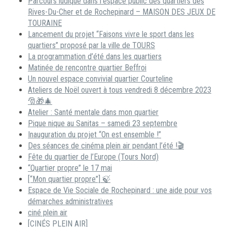
Parcours ludique dans l’espace public des quartiers des
Rives-Du-Cher et de Rochepinard – MAISON DES JEUX DE
TOURAINE
Lancement du projet “Faisons vivre le sport dans les
quartiers” proposé par la ville de TOURS
La programmation d’été dans les quartiers
Matinée de rencontre quartier Beffroi
Un nouvel espace convivial quartier Courteline
Ateliers de Noël ouvert à tous vendredi 8 décembre 2023
🎅🎁🎄
Atelier : Santé mentale dans mon quartier
Pique nique au Sanitas – samedi 23 septembre
Inauguration du projet “On est ensemble !”
Des séances de cinéma plein air pendant l’été !🎬
Fête du quartier de l’Europe (Tours Nord)
“Quartier propre” le 17 mai
[“Mon quartier propre”] 🍃
Espace de Vie Sociale de Rochepinard : une aide pour vos
démarches administratives
ciné plein air
[CINÉS PLEIN AIR]