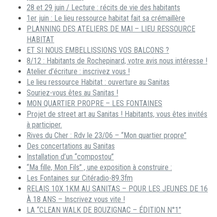
28 et 29 juin / Lecture : récits de vie des habitants
1er juin : Le lieu ressource habitat fait sa crémaillère
PLANNING DES ATELIERS DE MAI – LIEU RESSOURCE
HABITAT
ET SI NOUS EMBELLISSIONS VOS BALCONS ?
8/12 : Habitants de Rochepinard, votre avis nous intéresse !
Atelier d’écriture : inscrivez vous !
Le lieu ressource Habitat : ouverture au Sanitas
Souriez-vous êtes au Sanitas !
MON QUARTIER PROPRE – LES FONTAINES
Projet de street art au Sanitas ! Habitants, vous êtes invités
à participer.
Rives du Cher : Rdv le 23/06 – “Mon quartier propre”
Des concertations au Sanitas
Installation d’un “compostou”
“Ma fille, Mon Fils” , une exposition à construire :
Les Fontaines sur Citéradio-89.3fm
RELAIS 10X 1KM AU SANITAS – POUR LES JEUNES DE 16
À 18 ANS – Inscrivez vous vite !
LA “CLEAN WALK DE BOUZIGNAC – ÉDITION N°1”