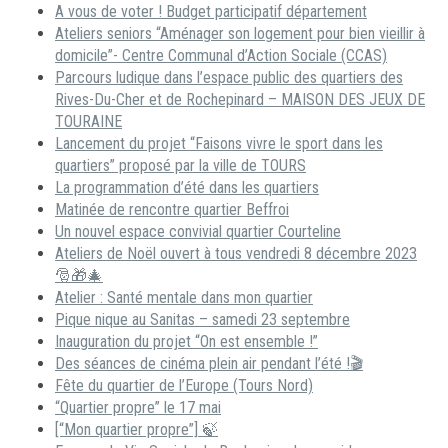
A vous de voter ! Budget participatif département
Ateliers seniors “Aménager son logement pour bien vieillir à
domicile”- Centre Communal d’Action Sociale (CCAS)
Parcours ludique dans l’espace public des quartiers des
Rives-Du-Cher et de Rochepinard – MAISON DES JEUX DE
TOURAINE
Lancement du projet “Faisons vivre le sport dans les
quartiers” proposé par la ville de TOURS
La programmation d’été dans les quartiers
Matinée de rencontre quartier Beffroi
Un nouvel espace convivial quartier Courteline
Ateliers de Noël ouvert à tous vendredi 8 décembre 2023
🎅🎁🎄
Atelier : Santé mentale dans mon quartier
Pique nique au Sanitas – samedi 23 septembre
Inauguration du projet “On est ensemble !”
Des séances de cinéma plein air pendant l’été !🎬
Fête du quartier de l’Europe (Tours Nord)
“Quartier propre” le 17 mai
[“Mon quartier propre”] 🍃