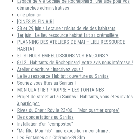
Espace de Vie Sociale de Rochepinard : une aide pour vos
démarches administratives
ciné plein air
[CINÉS PLEIN AIR]
28 et 29 juin / Lecture : récits de vie des habitants
1er juin : Le lieu ressource habitat fait sa crémaillère
PLANNING DES ATELIERS DE MAI – LIEU RESSOURCE
HABITAT
ET SI NOUS EMBELLISSIONS VOS BALCONS ?
8/12 : Habitants de Rochepinard, votre avis nous intéresse !
Atelier d’écriture : inscrivez vous !
Le lieu ressource Habitat : ouverture au Sanitas
Souriez-vous êtes au Sanitas !
MON QUARTIER PROPRE – LES FONTAINES
Projet de street art au Sanitas ! Habitants, vous êtes invités
à participer.
Rives du Cher : Rdv le 23/06 – “Mon quartier propre”
Des concertations au Sanitas
Installation d’un “compostou”
“Ma fille, Mon Fils” , une exposition à construire :
Les Fontaines sur Citéradio-89.3fm