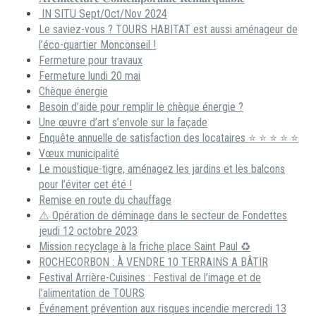
IN SITU Sept/Oct/Nov 2024
Le saviez-vous ? TOURS HABITAT est aussi aménageur de
l’éco-quartier Monconseil !
Fermeture pour travaux
Fermeture lundi 20 mai
Chèque énergie
Besoin d’aide pour remplir le chèque énergie ?
Une œuvre d’art s’envole sur la façade
Enquête annuelle de satisfaction des locataires ⭐ ⭐ ⭐ ⭐ ⭐
Vœux municipalité
Le moustique-tigre, aménagez les jardins et les balcons
pour l’éviter cet été !
Remise en route du chauffage
⚠️ Opération de déminage dans le secteur de Fondettes
jeudi 12 octobre 2023
Mission recyclage à la friche place Saint Paul ♻️
ROCHECORBON : À VENDRE 10 TERRAINS A BÂTIR
Festival Arrière-Cuisines : Festival de l’image et de
l’alimentation de TOURS
Événement prévention aux risques incendie mercredi 13