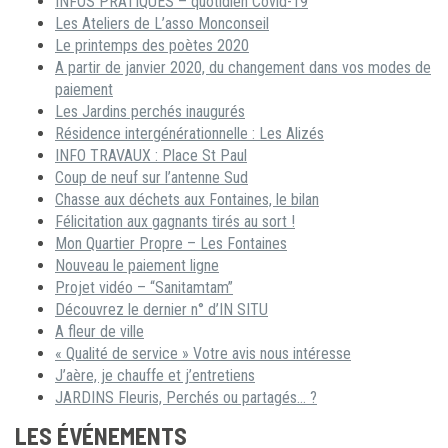
INFOS PRATIQUES – quotidien Covid-19
Les Ateliers de L’asso Monconseil
Le printemps des poètes 2020
A partir de janvier 2020, du changement dans vos modes de
paiement
Les Jardins perchés inaugurés
Résidence intergénérationnelle : Les Alizés
INFO TRAVAUX : Place St Paul
Coup de neuf sur l’antenne Sud
Chasse aux déchets aux Fontaines, le bilan
Félicitation aux gagnants tirés au sort !
Mon Quartier Propre – Les Fontaines
Nouveau le paiement ligne
Projet vidéo – “Sanitamtam”
Découvrez le dernier n° d’IN SITU
A fleur de ville
« Qualité de service » Votre avis nous intéresse
J’aère, je chauffe et j’entretiens
JARDINS Fleuris, Perchés ou partagés… ?
LES ÉVÉNEMENTS