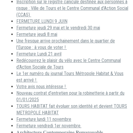
Inscription sur le registre canicule destinée aux personnes à
risque : Ville de Tours et le Centre Communal d’Action Social
(CCAS)
FERMETURE LUNDI 9 JUIN
Fermeture jeudi 29 mai et le vendredi 30 mai
Fermeture jeudi 8 mai
Une fresque arrive prochainement dans le quartier de
l’Europe : à vous de voter !
Fermeture Lundi 21 avril
Redécouvrez le plaisir du vélo avec le Centre Communal
d’Action Sociale de Tours
Le 1er numéro du journal Tours Métropole Habitat & Vous
est arrivé !
Votre avis nous intéresse !
Nouveau contrat d’entretien pour la robinetterie à partir du
01/01/2025
TOURS HABITAT fait évoluer son identité et devient TOURS
METROPOLE HABITAT
Fermeture lundi 11 novembre
Fermeture vendredi 1er novembre.
𝐀𝐫𝐜𝐡𝐢𝐭𝐞𝐜𝐭𝐮𝐫𝐞 𝐂𝐨𝐧𝐭𝐞𝐦𝐩𝐨𝐫𝐚𝐢𝐧𝐞 𝐑𝐞𝐦𝐚𝐫𝐪𝐮𝐚𝐛𝐥𝐞