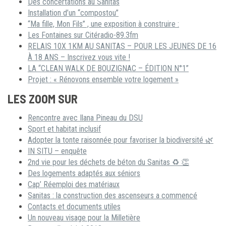
Des concertations au Sanitas
Installation d’un “compostou”
“Ma fille, Mon Fils” , une exposition à construire :
Les Fontaines sur Citéradio-89.3fm
RELAIS 10X 1KM AU SANITAS – POUR LES JEUNES DE 16
À 18 ANS – Inscrivez vous vite !
LA “CLEAN WALK DE BOUZIGNAC – ÉDITION N°1”
Projet : « Rénovons ensemble votre logement »
LES ZOOM SUR
Rencontre avec Ilana Pineau du DSU
Sport et habitat inclusif
Adopter la tonte raisonnée pour favoriser la biodiversité 🌿
IN SITU – enquête
2nd vie pour les déchets de béton du Sanitas ♻ 👏
Des logements adaptés aux séniors
Cap’ Réemploi des matériaux
Sanitas : la construction des ascenseurs a commencé
Contacts et documents utiles
Un nouveau visage pour la Milletière