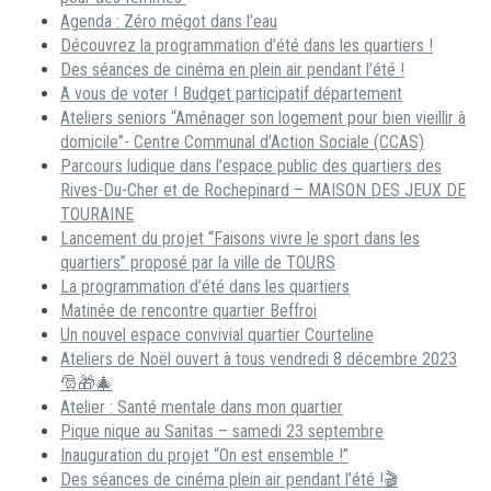
Agenda : Zéro mégot dans l’eau
Découvrez la programmation d’été dans les quartiers !
Des séances de cinéma en plein air pendant l’été !
A vous de voter ! Budget participatif département
Ateliers seniors “Aménager son logement pour bien vieillir à
domicile”- Centre Communal d’Action Sociale (CCAS)
Parcours ludique dans l’espace public des quartiers des
Rives-Du-Cher et de Rochepinard – MAISON DES JEUX DE
TOURAINE
Lancement du projet “Faisons vivre le sport dans les
quartiers” proposé par la ville de TOURS
La programmation d’été dans les quartiers
Matinée de rencontre quartier Beffroi
Un nouvel espace convivial quartier Courteline
Ateliers de Noël ouvert à tous vendredi 8 décembre 2023
🎅🎁🎄
Atelier : Santé mentale dans mon quartier
Pique nique au Sanitas – samedi 23 septembre
Inauguration du projet “On est ensemble !”
Des séances de cinéma plein air pendant l’été !🎬