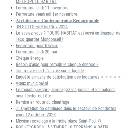
METROPOLE HABITAT
Fermeture lundi 11 novembre
Fermeture vendredi 1er novembre.
𝐀𝐫𝐜𝐡𝐢𝐭𝐞𝐜𝐭𝐮𝐫𝐞 𝐂𝐨𝐧𝐭𝐞𝐦𝐩𝐨𝐫𝐚𝐢𝐧𝐞 𝐑𝐞𝐦𝐚𝐫𝐪𝐮𝐚𝐛𝐥𝐞
IN SITU Sept/Oct/Nov 2024
Le saviez-vous ? TOURS HABITAT est aussi aménageur de
l’éco-quartier Monconseil !
Fermeture pour travaux
Fermeture lundi 20 mai
Chèque énergie
Besoin d’aide pour remplir le chèque énergie ?
Une œuvre d’art s’envole sur la façade
Enquête annuelle de satisfaction des locataires ⭐ ⭐ ⭐ ⭐ ⭐
Vœux municipalité
Le moustique-tigre, aménagez les jardins et les balcons
pour l’éviter cet été !
Remise en route du chauffage
⚠️ Opération de déminage dans le secteur de Fondettes
jeudi 12 octobre 2023
Mission recyclage à la friche place Saint Paul ♻️
ROCHECORBON : À VENDRE 10 TERRAINS A BÂTIR