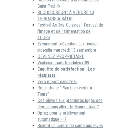
Saint Paul ♻️
ROCHECORBON : À VENDRE 10
TERRAINS A BÂTIR
Festival Arrière-Cuisines : Festival de
l’image et de l’alimentation de
TOURS
Événement prévention aux risques
incendie mercredi 13 septembre
DEVENEZ PROPRIETAIRE
Vigilance mails frauduleux 📧
Enquête de satisfaction : Les
résultats
Zéro mégot dans l’eau
Rejoindre le “Plan bien vieillir à
Tours”
Des élèves aux premières loges des
démolitions allée de Moncontour ?
Optez pour le prélèvement
automatique ✅?
Bientôt un centre de santé aux Rives