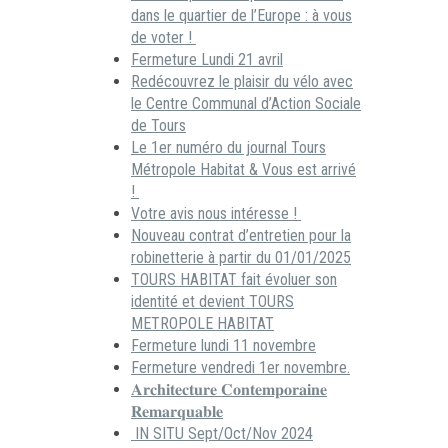
dans le quartier de l’Europe : à vous
de voter !
Fermeture Lundi 21 avril
Redécouvrez le plaisir du vélo avec
le Centre Communal d’Action Sociale
de Tours
Le 1er numéro du journal Tours
Métropole Habitat & Vous est arrivé
!
Votre avis nous intéresse !
Nouveau contrat d’entretien pour la
robinetterie à partir du 01/01/2025
TOURS HABITAT fait évoluer son
identité et devient TOURS
METROPOLE HABITAT
Fermeture lundi 11 novembre
Fermeture vendredi 1er novembre.
𝐀𝐫𝐜𝐡𝐢𝐭𝐞𝐜𝐭𝐮𝐫𝐞 𝐂𝐨𝐧𝐭𝐞𝐦𝐩𝐨𝐫𝐚𝐢𝐧𝐞
𝐑𝐞𝐦𝐚𝐫𝐪𝐮𝐚𝐛𝐥𝐞
IN SITU Sept/Oct/Nov 2024