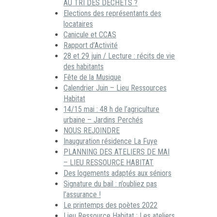
AU TRI DES DECHETS ?
Elections des représentants des
locataires
Canicule et CCAS
Rapport d’Activité
28 et 29 juin / Lecture : récits de vie
des habitants
Fête de la Musique
Calendrier Juin – Lieu Ressources
Habitat
14/15 mai : 48 h de l’agriculture
urbaine – Jardins Perchés
NOUS REJOINDRE
Inauguration résidence La Fuye
PLANNING DES ATELIERS DE MAI
– LIEU RESSOURCE HABITAT
Des logements adaptés aux séniors
Signature du bail : n’oubliez pas
l’assurance !
Le printemps des poètes 2022
Lieu Ressource Habitat : Les ateliers