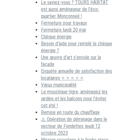
Le saviez-vous ? TOURS HABITAT
est aussi aménageur de l’éco-
quartier Monconseil !
Fermeture pour travaux
Fermeture lundi 20 mai
Chèque énergie
Besoin d’aide pour remplir le chèque
énergie ?
Une œuvre d’art s’envole sur la
façade
Enquête annuelle de satisfaction des
locataires ⭐ ⭐ ⭐ ⭐ ⭐
Vœux municipalité
Le moustique-tigre, aménagez les
jardins et les balcons pour l’éviter
cet été !
Remise en route du chauffage
⚠️ Opération de déminage dans le
secteur de Fondettes jeudi 12
octobre 2023
Mission recyclage à la friche place