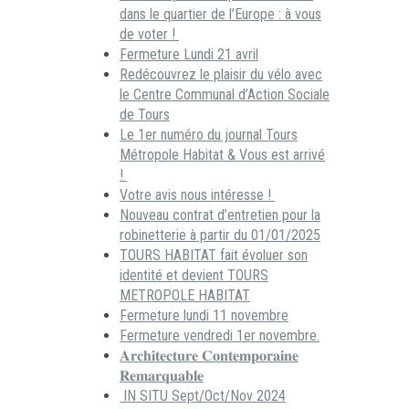
dans le quartier de l’Europe : à vous
de voter !
Fermeture Lundi 21 avril
Redécouvrez le plaisir du vélo avec
le Centre Communal d’Action Sociale
de Tours
Le 1er numéro du journal Tours
Métropole Habitat & Vous est arrivé
!
Votre avis nous intéresse !
Nouveau contrat d’entretien pour la
robinetterie à partir du 01/01/2025
TOURS HABITAT fait évoluer son
identité et devient TOURS
METROPOLE HABITAT
Fermeture lundi 11 novembre
Fermeture vendredi 1er novembre.
𝐀𝐫𝐜𝐡𝐢𝐭𝐞𝐜𝐭𝐮𝐫𝐞 𝐂𝐨𝐧𝐭𝐞𝐦𝐩𝐨𝐫𝐚𝐢𝐧𝐞
𝐑𝐞𝐦𝐚𝐫𝐪𝐮𝐚𝐛𝐥𝐞
IN SITU Sept/Oct/Nov 2024