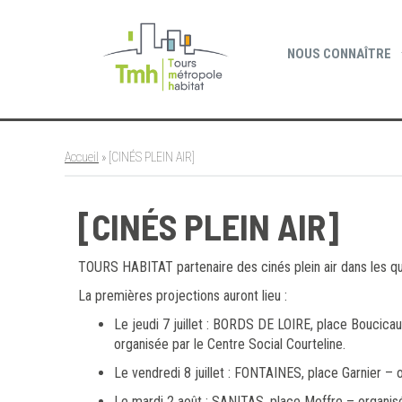
Cookies management panel
NOUS CONNAÎTRE
Accueil
»
[CINÉS PLEIN AIR]
[CINÉS PLEIN AIR]
TOURS HABITAT partenaire des cinés plein air dans les qua
La premières projections auront lieu :
Le jeudi 7 juillet : BORDS DE LOIRE, place Boucicaul
organisée par le Centre Social Courteline.
Le vendredi 8 juillet : FONTAINES, place Garnier – 
Le mardi 2 août : SANITAS, place Meffre – organisé pa