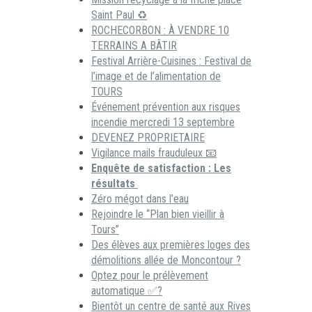
Saint Paul ♻️
ROCHECORBON : À VENDRE 10
TERRAINS A BÂTIR
Festival Arrière-Cuisines : Festival de
l’image et de l’alimentation de
TOURS
Événement prévention aux risques
incendie mercredi 13 septembre
DEVENEZ PROPRIETAIRE
Vigilance mails frauduleux 📧
Enquête de satisfaction : Les
résultats
Zéro mégot dans l’eau
Rejoindre le “Plan bien vieillir à
Tours”
Des élèves aux premières loges des
démolitions allée de Moncontour ?
Optez pour le prélèvement
automatique ✅?
Bientôt un centre de santé aux Rives