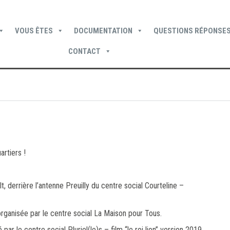
VOUS ÊTES
DOCUMENTATION
QUESTIONS RÉPONSES
CONTACT
Devenir locataire
Devenir propriétaire
Je suis locataire
rtiers !
t, derrière l’antenne Preuilly du centre social Courteline –
organisée par le centre social La Maison pour Tous.
r le centre social Pluriel(le)s – film “le roi lion” version 2019.