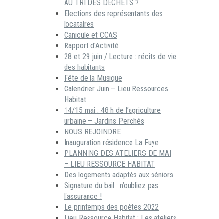
AU TRI DES DECHETS ?
Elections des représentants des
locataires
Canicule et CCAS
Rapport d’Activité
28 et 29 juin / Lecture : récits de vie
des habitants
Fête de la Musique
Calendrier Juin – Lieu Ressources
Habitat
14/15 mai : 48 h de l’agriculture
urbaine – Jardins Perchés
NOUS REJOINDRE
Inauguration résidence La Fuye
PLANNING DES ATELIERS DE MAI
– LIEU RESSOURCE HABITAT
Des logements adaptés aux séniors
Signature du bail : n’oubliez pas
l’assurance !
Le printemps des poètes 2022
Lieu Ressource Habitat : Les ateliers