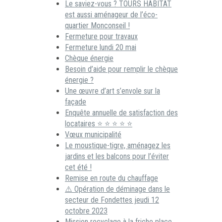
Le saviez-vous ? TOURS HABITAT
est aussi aménageur de l’éco-
quartier Monconseil !
Fermeture pour travaux
Fermeture lundi 20 mai
Chèque énergie
Besoin d’aide pour remplir le chèque
énergie ?
Une œuvre d’art s’envole sur la
façade
Enquête annuelle de satisfaction des
locataires ⭐ ⭐ ⭐ ⭐ ⭐
Vœux municipalité
Le moustique-tigre, aménagez les
jardins et les balcons pour l’éviter
cet été !
Remise en route du chauffage
⚠️ Opération de déminage dans le
secteur de Fondettes jeudi 12
octobre 2023
Mission recyclage à la friche place