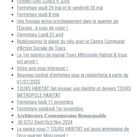
FERMETURE LUNDI 9 JUIN
Fermeture jeudi 29 mai et le vendredi 30 mai
Fermeture jeudi 8 mai
Une fresque arrive prochainement dans le quartier de
l’Europe : à vous de voter !
Fermeture Lundi 21 avril
Redécouvrez le plaisir du vélo avec le Centre Communal
d’Action Sociale de Tours
Le 1er numéro du journal Tours Métropole Habitat & Vous
est arrivé !
Votre avis nous intéresse !
Nouveau contrat d’entretien pour la robinetterie à partir du
01/01/2025
TOURS HABITAT fait évoluer son identité et devient TOURS
METROPOLE HABITAT
Fermeture lundi 11 novembre
Fermeture vendredi 1er novembre.
𝐀𝐫𝐜𝐡𝐢𝐭𝐞𝐜𝐭𝐮𝐫𝐞 𝐂𝐨𝐧𝐭𝐞𝐦𝐩𝐨𝐫𝐚𝐢𝐧𝐞 𝐑𝐞𝐦𝐚𝐫𝐪𝐮𝐚𝐛𝐥𝐞
IN SITU Sept/Oct/Nov 2024
Le saviez-vous ? TOURS HABITAT est aussi aménageur de
l’éco-quartier Monconseil !