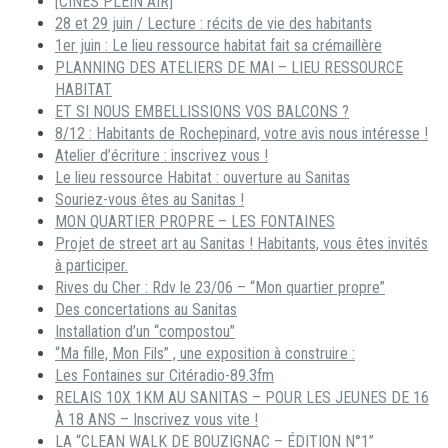
[CINÉS PLEIN AIR]
28 et 29 juin / Lecture : récits de vie des habitants
1er juin : Le lieu ressource habitat fait sa crémaillère
PLANNING DES ATELIERS DE MAI – LIEU RESSOURCE
HABITAT
ET SI NOUS EMBELLISSIONS VOS BALCONS ?
8/12 : Habitants de Rochepinard, votre avis nous intéresse !
Atelier d’écriture : inscrivez vous !
Le lieu ressource Habitat : ouverture au Sanitas
Souriez-vous êtes au Sanitas !
MON QUARTIER PROPRE – LES FONTAINES
Projet de street art au Sanitas ! Habitants, vous êtes invités
à participer.
Rives du Cher : Rdv le 23/06 – “Mon quartier propre”
Des concertations au Sanitas
Installation d’un “compostou”
“Ma fille, Mon Fils” , une exposition à construire :
Les Fontaines sur Citéradio-89.3fm
RELAIS 10X 1KM AU SANITAS – POUR LES JEUNES DE 16
À 18 ANS – Inscrivez vous vite !
LA “CLEAN WALK DE BOUZIGNAC – ÉDITION N°1”