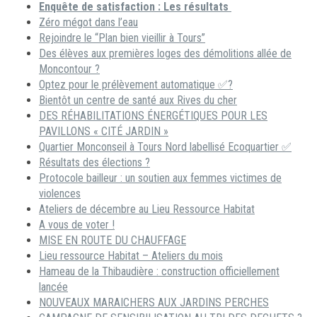
Enquête de satisfaction : Les résultats
Zéro mégot dans l’eau
Rejoindre le “Plan bien vieillir à Tours”
Des élèves aux premières loges des démolitions allée de
Moncontour ?
Optez pour le prélèvement automatique ✅?
Bientôt un centre de santé aux Rives du cher
DES RÉHABILITATIONS ÉNERGÉTIQUES POUR LES
PAVILLONS « CITÉ JARDIN »
Quartier Monconseil à Tours Nord labellisé Ecoquartier ✅
Résultats des élections ?
Protocole bailleur : un soutien aux femmes victimes de
violences
Ateliers de décembre au Lieu Ressource Habitat
A vous de voter !
MISE EN ROUTE DU CHAUFFAGE
Lieu ressource Habitat – Ateliers du mois
Hameau de la Thibaudière : construction officiellement
lancée
NOUVEAUX MARAICHERS AUX JARDINS PERCHES