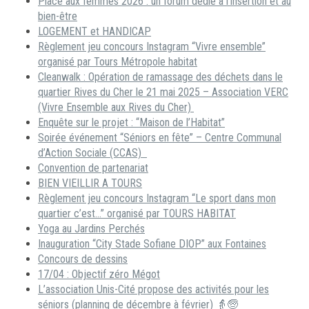
Place aux femmes 2026 : un forum dédié à l’insertion et au
bien-être
LOGEMENT et HANDICAP
Règlement jeu concours Instagram “Vivre ensemble”
organisé par Tours Métropole habitat
Cleanwalk : Opération de ramassage des déchets dans le
quartier Rives du Cher le 21 mai 2025 – Association VERC
(Vivre Ensemble aux Rives du Cher)
Enquête sur le projet : “Maison de l’Habitat”
Soirée événement “Séniors en fête” – Centre Communal
d’Action Sociale (CCAS)
Convention de partenariat
BIEN VIEILLIR A TOURS
Règlement jeu concours Instagram “Le sport dans mon
quartier c’est…” organisé par TOURS HABITAT
Yoga au Jardins Perchés
Inauguration “City Stade Sofiane DIOP” aux Fontaines
Concours de dessins
17/04 : Objectif zéro Mégot
L’association Unis-Cité propose des activités pour les
séniors (planning de décembre à février) 👵🧓