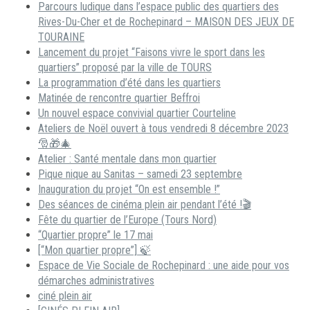
Parcours ludique dans l’espace public des quartiers des
Rives-Du-Cher et de Rochepinard – MAISON DES JEUX DE
TOURAINE
Lancement du projet “Faisons vivre le sport dans les
quartiers” proposé par la ville de TOURS
La programmation d’été dans les quartiers
Matinée de rencontre quartier Beffroi
Un nouvel espace convivial quartier Courteline
Ateliers de Noël ouvert à tous vendredi 8 décembre 2023
🎅🎁🎄
Atelier : Santé mentale dans mon quartier
Pique nique au Sanitas – samedi 23 septembre
Inauguration du projet “On est ensemble !”
Des séances de cinéma plein air pendant l’été !🎬
Fête du quartier de l’Europe (Tours Nord)
“Quartier propre” le 17 mai
[“Mon quartier propre”] 🍃
Espace de Vie Sociale de Rochepinard : une aide pour vos
démarches administratives
ciné plein air