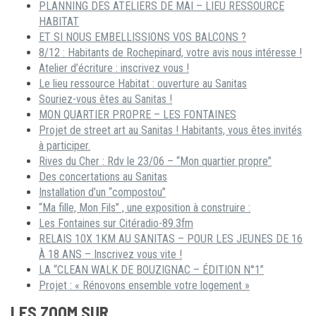
PLANNING DES ATELIERS DE MAI – LIEU RESSOURCE
HABITAT
ET SI NOUS EMBELLISSIONS VOS BALCONS ?
8/12 : Habitants de Rochepinard, votre avis nous intéresse !
Atelier d’écriture : inscrivez vous !
Le lieu ressource Habitat : ouverture au Sanitas
Souriez-vous êtes au Sanitas !
MON QUARTIER PROPRE – LES FONTAINES
Projet de street art au Sanitas ! Habitants, vous êtes invités
à participer.
Rives du Cher : Rdv le 23/06 – “Mon quartier propre”
Des concertations au Sanitas
Installation d’un “compostou”
“Ma fille, Mon Fils” , une exposition à construire :
Les Fontaines sur Citéradio-89.3fm
RELAIS 10X 1KM AU SANITAS – POUR LES JEUNES DE 16
À 18 ANS – Inscrivez vous vite !
LA “CLEAN WALK DE BOUZIGNAC – ÉDITION N°1”
Projet : « Rénovons ensemble votre logement »
LES ZOOM SUR