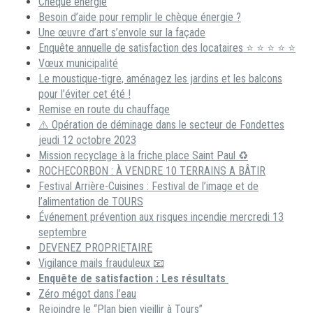
Chèque énergie
Besoin d’aide pour remplir le chèque énergie ?
Une œuvre d’art s’envole sur la façade
Enquête annuelle de satisfaction des locataires ⭐ ⭐ ⭐ ⭐ ⭐
Vœux municipalité
Le moustique-tigre, aménagez les jardins et les balcons
pour l’éviter cet été !
Remise en route du chauffage
⚠️ Opération de déminage dans le secteur de Fondettes
jeudi 12 octobre 2023
Mission recyclage à la friche place Saint Paul ♻️
ROCHECORBON : À VENDRE 10 TERRAINS A BÂTIR
Festival Arrière-Cuisines : Festival de l’image et de
l’alimentation de TOURS
Événement prévention aux risques incendie mercredi 13
septembre
DEVENEZ PROPRIETAIRE
Vigilance mails frauduleux 📧
Enquête de satisfaction : Les résultats
Zéro mégot dans l’eau
Rejoindre le “Plan bien vieillir à Tours”