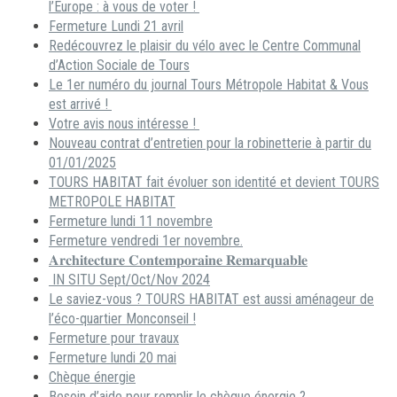
l’Europe : à vous de voter !
Fermeture Lundi 21 avril
Redécouvrez le plaisir du vélo avec le Centre Communal
d’Action Sociale de Tours
Le 1er numéro du journal Tours Métropole Habitat & Vous
est arrivé !
Votre avis nous intéresse !
Nouveau contrat d’entretien pour la robinetterie à partir du
01/01/2025
TOURS HABITAT fait évoluer son identité et devient TOURS
METROPOLE HABITAT
Fermeture lundi 11 novembre
Fermeture vendredi 1er novembre.
𝐀𝐫𝐜𝐡𝐢𝐭𝐞𝐜𝐭𝐮𝐫𝐞 𝐂𝐨𝐧𝐭𝐞𝐦𝐩𝐨𝐫𝐚𝐢𝐧𝐞 𝐑𝐞𝐦𝐚𝐫𝐪𝐮𝐚𝐛𝐥𝐞
IN SITU Sept/Oct/Nov 2024
Le saviez-vous ? TOURS HABITAT est aussi aménageur de
l’éco-quartier Monconseil !
Fermeture pour travaux
Fermeture lundi 20 mai
Chèque énergie
Besoin d’aide pour remplir le chèque énergie ?