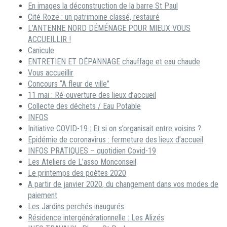
En images la déconstruction de la barre St Paul
Cité Roze : un patrimoine classé, restauré
L’ANTENNE NORD DÉMÉNAGE POUR MIEUX VOUS
ACCUEILLIR !
Canicule
ENTRETIEN ET DÉPANNAGE chauffage et eau chaude
Vous accueillir
Concours “A fleur de ville”
11 mai : Ré-ouverture des lieux d’accueil
Collecte des déchets / Eau Potable
INFOS
Initiative COVID-19 : Et si on s’organisait entre voisins ?
Epidémie de coronavirus : fermeture des lieux d’accueil
INFOS PRATIQUES – quotidien Covid-19
Les Ateliers de L’asso Monconseil
Le printemps des poètes 2020
A partir de janvier 2020, du changement dans vos modes de
paiement
Les Jardins perchés inaugurés
Résidence intergénérationnelle : Les Alizés