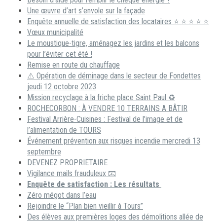
Une œuvre d’art s’envole sur la façade
Enquête annuelle de satisfaction des locataires ⭐ ⭐ ⭐ ⭐ ⭐
Vœux municipalité
Le moustique-tigre, aménagez les jardins et les balcons
pour l’éviter cet été !
Remise en route du chauffage
⚠️ Opération de déminage dans le secteur de Fondettes
jeudi 12 octobre 2023
Mission recyclage à la friche place Saint Paul ♻️
ROCHECORBON : À VENDRE 10 TERRAINS A BÂTIR
Festival Arrière-Cuisines : Festival de l’image et de
l’alimentation de TOURS
Événement prévention aux risques incendie mercredi 13
septembre
DEVENEZ PROPRIETAIRE
Vigilance mails frauduleux 📧
Enquête de satisfaction : Les résultats
Zéro mégot dans l’eau
Rejoindre le “Plan bien vieillir à Tours”
Des élèves aux premières loges des démolitions allée de