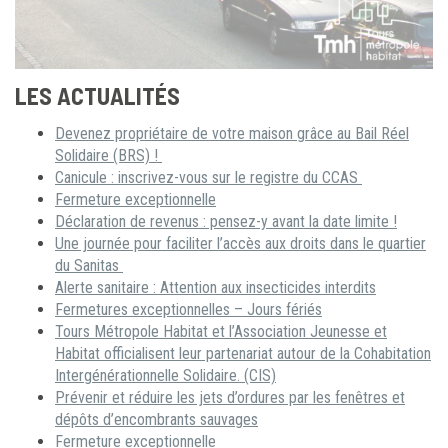
LES ACTUALITÉS
Devenez propriétaire de votre maison grâce au Bail Réel
Solidaire (BRS) !
Canicule : inscrivez-vous sur le registre du CCAS
Fermeture exceptionnelle
Déclaration de revenus : pensez-y avant la date limite !
Une journée pour faciliter l’accès aux droits dans le quartier
du Sanitas
Alerte sanitaire : Attention aux insecticides interdits
Fermetures exceptionnelles – Jours fériés
Tours Métropole Habitat et l’Association Jeunesse et
Habitat officialisent leur partenariat autour de la Cohabitation
Intergénérationnelle Solidaire. (CIS)
Prévenir et réduire les jets d’ordures par les fenêtres et
dépôts d’encombrants sauvages
Fermeture exceptionnelle