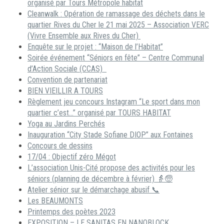
organisé par Tours Métropole habitat
Cleanwalk : Opération de ramassage des déchets dans le
quartier Rives du Cher le 21 mai 2025 – Association VERC
(Vivre Ensemble aux Rives du Cher)
Enquête sur le projet : “Maison de l’Habitat”
Soirée événement “Séniors en fête” – Centre Communal
d’Action Sociale (CCAS)
Convention de partenariat
BIEN VIEILLIR A TOURS
Règlement jeu concours Instagram “Le sport dans mon
quartier c’est…” organisé par TOURS HABITAT
Yoga au Jardins Perchés
Inauguration “City Stade Sofiane DIOP” aux Fontaines
Concours de dessins
17/04 : Objectif zéro Mégot
L’association Unis-Cité propose des activités pour les
séniors (planning de décembre à février) 👵🧓
Atelier sénior sur le démarchage abusif 📞
Les BEAUMONTS
Printemps des poètes 2023
EXPOSITION – LE SANITAS EN NANOBLOCK