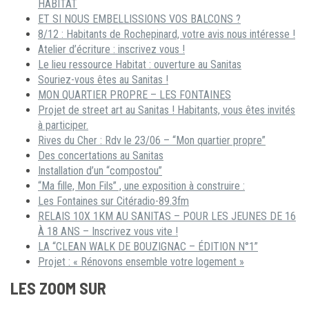
HABITAT
ET SI NOUS EMBELLISSIONS VOS BALCONS ?
8/12 : Habitants de Rochepinard, votre avis nous intéresse !
Atelier d’écriture : inscrivez vous !
Le lieu ressource Habitat : ouverture au Sanitas
Souriez-vous êtes au Sanitas !
MON QUARTIER PROPRE – LES FONTAINES
Projet de street art au Sanitas ! Habitants, vous êtes invités
à participer.
Rives du Cher : Rdv le 23/06 – “Mon quartier propre”
Des concertations au Sanitas
Installation d’un “compostou”
“Ma fille, Mon Fils” , une exposition à construire :
Les Fontaines sur Citéradio-89.3fm
RELAIS 10X 1KM AU SANITAS – POUR LES JEUNES DE 16
À 18 ANS – Inscrivez vous vite !
LA “CLEAN WALK DE BOUZIGNAC – ÉDITION N°1”
Projet : « Rénovons ensemble votre logement »
LES ZOOM SUR