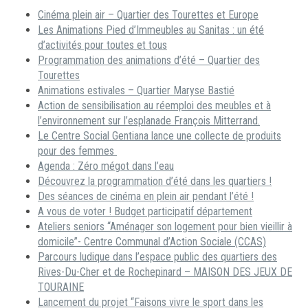
Cinéma plein air – Quartier des Tourettes et Europe
Les Animations Pied d’Immeubles au Sanitas : un été
d’activités pour toutes et tous
Programmation des animations d’été – Quartier des
Tourettes
Animations estivales – Quartier Maryse Bastié
Action de sensibilisation au réemploi des meubles et à
l’environnement sur l’esplanade François Mitterrand.
Le Centre Social Gentiana lance une collecte de produits
pour des femmes
Agenda : Zéro mégot dans l’eau
Découvrez la programmation d’été dans les quartiers !
Des séances de cinéma en plein air pendant l’été !
A vous de voter ! Budget participatif département
Ateliers seniors “Aménager son logement pour bien vieillir à
domicile”- Centre Communal d’Action Sociale (CCAS)
Parcours ludique dans l’espace public des quartiers des
Rives-Du-Cher et de Rochepinard – MAISON DES JEUX DE
TOURAINE
Lancement du projet “Faisons vivre le sport dans les