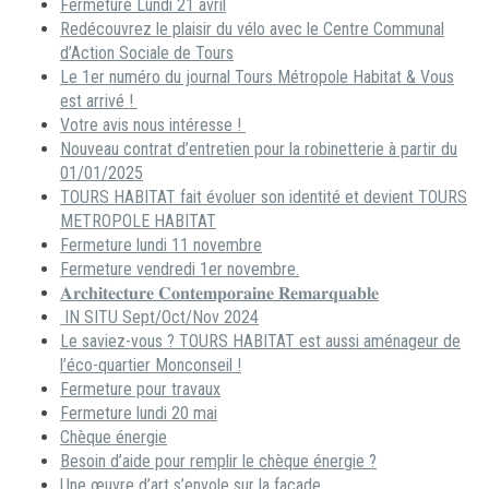
Fermeture Lundi 21 avril
Redécouvrez le plaisir du vélo avec le Centre Communal
d’Action Sociale de Tours
Le 1er numéro du journal Tours Métropole Habitat & Vous
est arrivé !
Votre avis nous intéresse !
Nouveau contrat d’entretien pour la robinetterie à partir du
01/01/2025
TOURS HABITAT fait évoluer son identité et devient TOURS
METROPOLE HABITAT
Fermeture lundi 11 novembre
Fermeture vendredi 1er novembre.
𝐀𝐫𝐜𝐡𝐢𝐭𝐞𝐜𝐭𝐮𝐫𝐞 𝐂𝐨𝐧𝐭𝐞𝐦𝐩𝐨𝐫𝐚𝐢𝐧𝐞 𝐑𝐞𝐦𝐚𝐫𝐪𝐮𝐚𝐛𝐥𝐞
IN SITU Sept/Oct/Nov 2024
Le saviez-vous ? TOURS HABITAT est aussi aménageur de
l’éco-quartier Monconseil !
Fermeture pour travaux
Fermeture lundi 20 mai
Chèque énergie
Besoin d’aide pour remplir le chèque énergie ?
Une œuvre d’art s’envole sur la façade