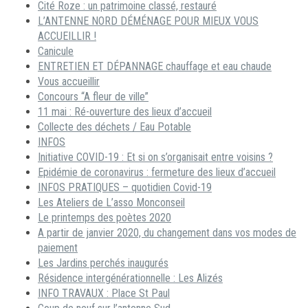
Cité Roze : un patrimoine classé, restauré
L’ANTENNE NORD DÉMÉNAGE POUR MIEUX VOUS
ACCUEILLIR !
Canicule
ENTRETIEN ET DÉPANNAGE chauffage et eau chaude
Vous accueillir
Concours “A fleur de ville”
11 mai : Ré-ouverture des lieux d’accueil
Collecte des déchets / Eau Potable
INFOS
Initiative COVID-19 : Et si on s’organisait entre voisins ?
Epidémie de coronavirus : fermeture des lieux d’accueil
INFOS PRATIQUES – quotidien Covid-19
Les Ateliers de L’asso Monconseil
Le printemps des poètes 2020
A partir de janvier 2020, du changement dans vos modes de
paiement
Les Jardins perchés inaugurés
Résidence intergénérationnelle : Les Alizés
INFO TRAVAUX : Place St Paul