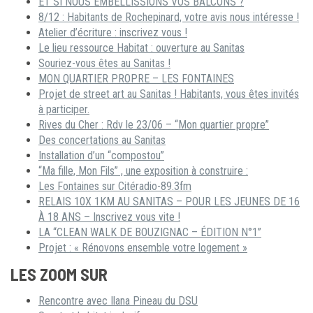
ET SI NOUS EMBELLISSIONS VOS BALCONS ?
8/12 : Habitants de Rochepinard, votre avis nous intéresse !
Atelier d’écriture : inscrivez vous !
Le lieu ressource Habitat : ouverture au Sanitas
Souriez-vous êtes au Sanitas !
MON QUARTIER PROPRE – LES FONTAINES
Projet de street art au Sanitas ! Habitants, vous êtes invités
à participer.
Rives du Cher : Rdv le 23/06 – “Mon quartier propre”
Des concertations au Sanitas
Installation d’un “compostou”
“Ma fille, Mon Fils” , une exposition à construire :
Les Fontaines sur Citéradio-89.3fm
RELAIS 10X 1KM AU SANITAS – POUR LES JEUNES DE 16
À 18 ANS – Inscrivez vous vite !
LA “CLEAN WALK DE BOUZIGNAC – ÉDITION N°1”
Projet : « Rénovons ensemble votre logement »
LES ZOOM SUR
Rencontre avec Ilana Pineau du DSU