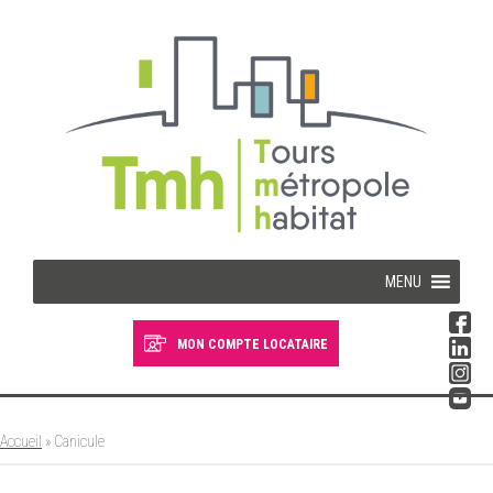
Cookies management panel
MENU
MON COMPTE LOCATAIRE
Devenir locataire
Devenir propriétaire
Accueil
»
Canicule
Je suis locataire