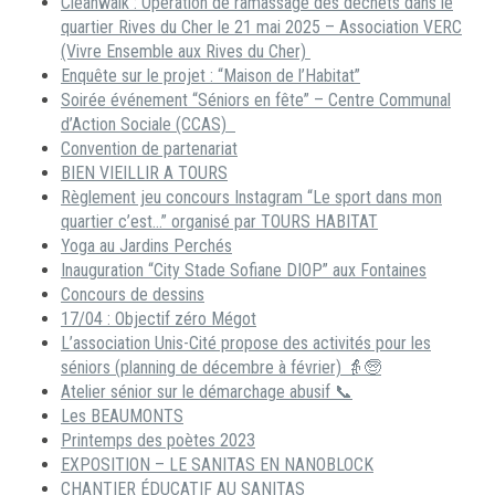
Cleanwalk : Opération de ramassage des déchets dans le
quartier Rives du Cher le 21 mai 2025 – Association VERC
(Vivre Ensemble aux Rives du Cher)
Enquête sur le projet : “Maison de l’Habitat”
Soirée événement “Séniors en fête” – Centre Communal
d’Action Sociale (CCAS)
Convention de partenariat
BIEN VIEILLIR A TOURS
Règlement jeu concours Instagram “Le sport dans mon
quartier c’est…” organisé par TOURS HABITAT
Yoga au Jardins Perchés
Inauguration “City Stade Sofiane DIOP” aux Fontaines
Concours de dessins
17/04 : Objectif zéro Mégot
L’association Unis-Cité propose des activités pour les
séniors (planning de décembre à février) 👵🧓
Atelier sénior sur le démarchage abusif 📞
Les BEAUMONTS
Printemps des poètes 2023
EXPOSITION – LE SANITAS EN NANOBLOCK
CHANTIER ÉDUCATIF AU SANITAS