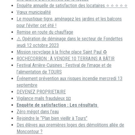
Enquête annuelle de satisfaction des locataires ⭐ ⭐ ⭐ ⭐ ⭐
Vœux municipalité
Le moustique-tigre, aménagez les jardins et les balcons
pour l’éviter cet été !
Remise en route du chauffage
⚠️ Opération de déminage dans le secteur de Fondettes
jeudi 12 octobre 2023
Mission recyclage à la friche place Saint Paul ♻️
ROCHECORBON : À VENDRE 10 TERRAINS A BÂTIR
Festival Arrière-Cuisines : Festival de l’image et de
l’alimentation de TOURS
Événement prévention aux risques incendie mercredi 13
septembre
DEVENEZ PROPRIETAIRE
Vigilance mails frauduleux 📧
Enquête de satisfaction : Les résultats
Zéro mégot dans l’eau
Rejoindre le “Plan bien vieillir à Tours”
Des élèves aux premières loges des démolitions allée de
Moncontour ?