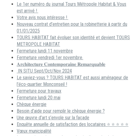
Le 1er numéro du journal Tours Métropole Habitat & Vous
est arrivé !
Votre avis nous intéresse !
Nouveau contrat d’entretien pour la robinetterie à partir du
01/01/2025
TOURS HABITAT fait évoluer son identité et devient TOURS
METROPOLE HABITAT
Fermeture lundi 11 novembre
Fermeture vendredi 1er novembre.
𝐀𝐫𝐜𝐡𝐢𝐭𝐞𝐜𝐭𝐮𝐫𝐞 𝐂𝐨𝐧𝐭𝐞𝐦𝐩𝐨𝐫𝐚𝐢𝐧𝐞 𝐑𝐞𝐦𝐚𝐫𝐪𝐮𝐚𝐛𝐥𝐞
IN SITU Sept/Oct/Nov 2024
Le saviez-vous ? TOURS HABITAT est aussi aménageur de
l’éco-quartier Monconseil !
Fermeture pour travaux
Fermeture lundi 20 mai
Chèque énergie
Besoin d’aide pour remplir le chèque énergie ?
Une œuvre d’art s’envole sur la façade
Enquête annuelle de satisfaction des locataires ⭐ ⭐ ⭐ ⭐ ⭐
Vœux municipalité