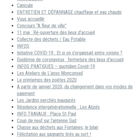
Canicule
ENTRETIEN ET DÉPANNAGE chauffage et eau chaude
Vous accueillir
Concours “A fleur de ville”
11 mai : Ré-ouverture des lieux d’accueil
Collecte des déchets / Eau Potable
INFOS
Initiative COVID-19 : Et si on s’organisait entre voisins ?
Epidémie de coronavirus : fermeture des lieux d’accueil
INFOS PRATIQUES – quotidien Covid-19
Les Ateliers de L’asso Monconseil
Le printemps des poètes 2020
A partir de janvier 2020, du changement dans vos modes de
paiement
Les Jardins perchés inaugurés
Résidence intergénérationnelle : Les Alizés
INFO TRAVAUX : Place St Paul
Coup de neuf sur l’antenne Sud
Chasse aux déchets aux Fontaines, le bilan
Félicitation aux gagnants tirés au sort !