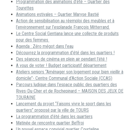
Programmation des animations d’été – Quartier des
Tourettes
Animations estivales – Quartier Maryse Bastié
Action de sensibilisation au réemploi des meubles et à
l’environnement sur l’esplanade François Mitterrand.
Le Centre Social Gentiana lance une collecte de produits
pour des femmes
Agenda : Zéro mégot dans l’eau
Découvrez la programmation d’été dans les quartiers !
Des séances de cinéma en plein air pendant l’été !
A vous de voter ! Budget participatif département
Ateliers seniors “Aménager son logement pour bien vieillir à
domicile”- Centre Communal d’Action Sociale (CCAS)
Parcours ludique dans l’espace public des quartiers des
Rives-Du-Cher et de Rochepinard – MAISON DES JEUX DE
TOURAINE
Lancement du projet “Faisons vivre le sport dans les
quartiers” proposé par la ville de TOURS
La programmation d’été dans les quartiers
Matinée de rencontre quartier Beffroi
Un nouvel espace convivial quartier Courteline