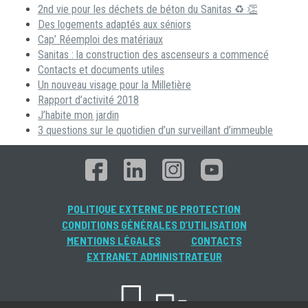
2nd vie pour les déchets de béton du Sanitas ♻ 👏
Des logements adaptés aux séniors
Cap’ Réemploi des matériaux
Sanitas : la construction des ascenseurs a commencé
Contacts et documents utiles
Un nouveau visage pour la Milletière
Rapport d’activité 2018
J’habite mon jardin
3 questions sur le quotidien d’un surveillant d’immeuble
POLITIQUE EXTERNE DE PROTECTION
CONDITIONS GÉNÉRALES D’UTILISATION
MENTIONS LÉGALES
CONTACTS
EXTRANET ADMINISTRATEUR