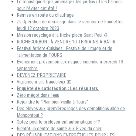
Le moustique-tigre, aménagez les jardins et les balcons
pour l’éviter cet été !
Remise en route du chauffage
⚠️ Opération de déminage dans le secteur de Fondettes
jeudi 12 octobre 2023
Mission recyclage à la friche place Saint Paul ♻️
ROCHECORBON : À VENDRE 10 TERRAINS A BÂTIR
Festival Arrière-Cuisines : Festival de l’image et de
l’alimentation de TOURS
Événement prévention aux risques incendie mercredi 13
septembre
DEVENEZ PROPRIETAIRE
Vigilance mails frauduleux 📧
Enquête de satisfaction : Les résultats
Zéro mégot dans l’eau
Rejoindre le “Plan bien vieillir à Tours”
Des élèves aux premières loges des démolitions allée de
Moncontour ?
Optez pour le prélèvement automatique ✅?
Bientôt un centre de santé aux Rives du cher
DES RÉHABILITATIONS ÉNERGÉTIQUES POUR LES