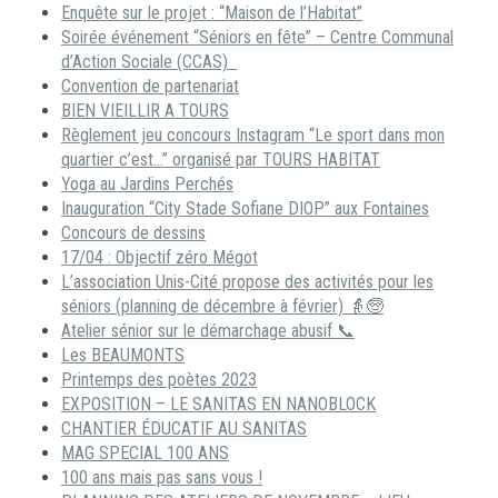
Enquête sur le projet : “Maison de l’Habitat”
Soirée événement “Séniors en fête” – Centre Communal
d’Action Sociale (CCAS)
Convention de partenariat
BIEN VIEILLIR A TOURS
Règlement jeu concours Instagram “Le sport dans mon
quartier c’est…” organisé par TOURS HABITAT
Yoga au Jardins Perchés
Inauguration “City Stade Sofiane DIOP” aux Fontaines
Concours de dessins
17/04 : Objectif zéro Mégot
L’association Unis-Cité propose des activités pour les
séniors (planning de décembre à février) 👵🧓
Atelier sénior sur le démarchage abusif 📞
Les BEAUMONTS
Printemps des poètes 2023
EXPOSITION – LE SANITAS EN NANOBLOCK
CHANTIER ÉDUCATIF AU SANITAS
MAG SPECIAL 100 ANS
100 ans mais pas sans vous !