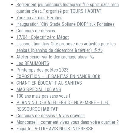
Règlement jeu concours Instagram “Le sport dans mon
quartier c’est…” organisé par TOURS HABITAT
Yoga au Jardins Perchés
Inauguration “City Stade Sofiane DIOP” aux Fontaines
Concours de dessins
17/04 : Objectif zéro Mégot
L’association Unis-Cité propose des activités pour les
séniors (planning de décembre à février) 👵🧓
Atelier sénior sur le démarchage abusif 📞
Les BEAUMONTS
Printemps des poètes 2023
EXPOSITION – LE SANITAS EN NANOBLOCK
CHANTIER ÉDUCATIF AU SANITAS
MAG SPECIAL 100 ANS
100 ans mais pas sans vous !
PLANNING DES ATELIERS DE NOVEMBRE – LIEU
RESSOURCE HABITAT
Concours de dessins ! A vos crayons
Monconseil : comment vivez vous dans votre quartier ?
Enquête : VOTRE AVIS NOUS INTÉRESSE