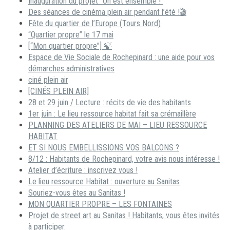
Inauguration du projet “On est ensemble !”
Des séances de cinéma plein air pendant l’été !🎬
Fête du quartier de l’Europe (Tours Nord)
“Quartier propre” le 17 mai
[“Mon quartier propre”] 🍃
Espace de Vie Sociale de Rochepinard : une aide pour vos
démarches administratives
ciné plein air
[CINÉS PLEIN AIR]
28 et 29 juin / Lecture : récits de vie des habitants
1er juin : Le lieu ressource habitat fait sa crémaillère
PLANNING DES ATELIERS DE MAI – LIEU RESSOURCE
HABITAT
ET SI NOUS EMBELLISSIONS VOS BALCONS ?
8/12 : Habitants de Rochepinard, votre avis nous intéresse !
Atelier d’écriture : inscrivez vous !
Le lieu ressource Habitat : ouverture au Sanitas
Souriez-vous êtes au Sanitas !
MON QUARTIER PROPRE – LES FONTAINES
Projet de street art au Sanitas ! Habitants, vous êtes invités
à participer.