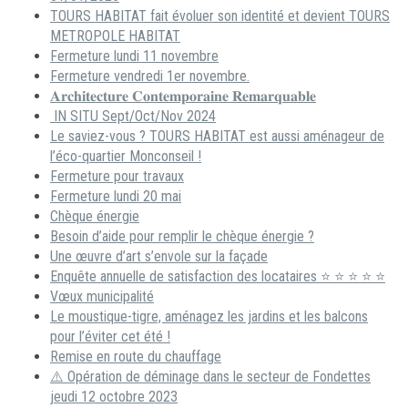
TOURS HABITAT fait évoluer son identité et devient TOURS
METROPOLE HABITAT
Fermeture lundi 11 novembre
Fermeture vendredi 1er novembre.
𝐀𝐫𝐜𝐡𝐢𝐭𝐞𝐜𝐭𝐮𝐫𝐞 𝐂𝐨𝐧𝐭𝐞𝐦𝐩𝐨𝐫𝐚𝐢𝐧𝐞 𝐑𝐞𝐦𝐚𝐫𝐪𝐮𝐚𝐛𝐥𝐞
IN SITU Sept/Oct/Nov 2024
Le saviez-vous ? TOURS HABITAT est aussi aménageur de
l’éco-quartier Monconseil !
Fermeture pour travaux
Fermeture lundi 20 mai
Chèque énergie
Besoin d’aide pour remplir le chèque énergie ?
Une œuvre d’art s’envole sur la façade
Enquête annuelle de satisfaction des locataires ⭐ ⭐ ⭐ ⭐ ⭐
Vœux municipalité
Le moustique-tigre, aménagez les jardins et les balcons
pour l’éviter cet été !
Remise en route du chauffage
⚠️ Opération de déminage dans le secteur de Fondettes
jeudi 12 octobre 2023