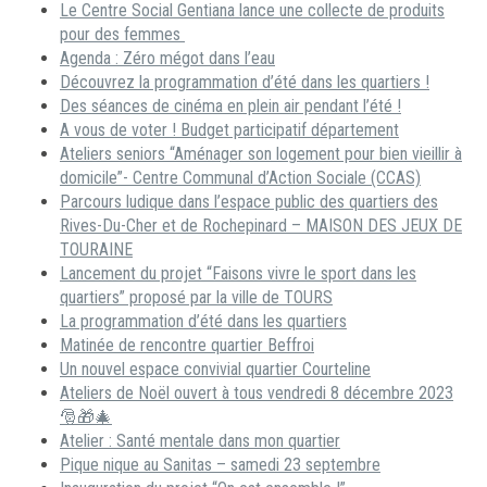
Le Centre Social Gentiana lance une collecte de produits
pour des femmes
Agenda : Zéro mégot dans l’eau
Découvrez la programmation d’été dans les quartiers !
Des séances de cinéma en plein air pendant l’été !
A vous de voter ! Budget participatif département
Ateliers seniors “Aménager son logement pour bien vieillir à
domicile”- Centre Communal d’Action Sociale (CCAS)
Parcours ludique dans l’espace public des quartiers des
Rives-Du-Cher et de Rochepinard – MAISON DES JEUX DE
TOURAINE
Lancement du projet “Faisons vivre le sport dans les
quartiers” proposé par la ville de TOURS
La programmation d’été dans les quartiers
Matinée de rencontre quartier Beffroi
Un nouvel espace convivial quartier Courteline
Ateliers de Noël ouvert à tous vendredi 8 décembre 2023
🎅🎁🎄
Atelier : Santé mentale dans mon quartier
Pique nique au Sanitas – samedi 23 septembre