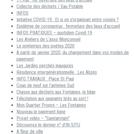
Collecte des déchets / Eau Potable
INFOS
Initiative COVID-19 : Et si on s’organisait entre voisins ?
Epidémie de coronavirus : fermeture des lieux d’accueil
INFOS PRATIQUES – quotidien Covid-19
Les Ateliers de L’asso Monconseil
Le printemps des poètes 2020
A partir de janvier 2020, du changement dans vos modes de
paiement
Les Jardins perchés inaugurés
Résidence intergénérationnelle : Les Alizés
INFO TRAVAUX : Place St Paul
Coup de neuf sur l’antenne Sud
Chasse aux déchets aux Fontaines, le bilan
Félicitation aux gagnants tirés au sort !
Mon Quartier Propre – Les Fontaines
Nouveau le paiement ligne
Projet vidéo – “Sanitamtam”
Découvrez le dernier n° d’IN SITU
A fleur de ville