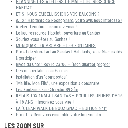
PLANNING DES ATELIERS DE MAI – LIEU RESSOURCE
HABITAT
ET SI NOUS EMBELLISSIONS VOS BALCONS ?
8/12 : Habitants de Rochepinard, votre avis nous intéresse !
Atelier d’écriture : inscrivez vous !
Le lieu ressource Habitat : ouverture au Sanitas
Souriez-vous êtes au Sanitas !
MON QUARTIER PROPRE – LES FONTAINES
Projet de street art au Sanitas ! Habitants, vous êtes invités
à participer.
Rives du Cher : Rdv le 23/06 – “Mon quartier propre”
Des concertations au Sanitas
Installation d’un “compostou”
“Ma fille, Mon Fils” , une exposition à construire :
Les Fontaines sur Citéradio-89.3fm
RELAIS 10X 1KM AU SANITAS – POUR LES JEUNES DE 16
À 18 ANS – Inscrivez vous vite !
LA “CLEAN WALK DE BOUZIGNAC – ÉDITION N°1”
Projet : « Rénovons ensemble votre logement »
LES ZOOM SUR