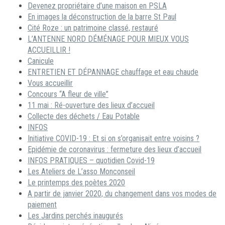
Devenez propriétaire d’une maison en PSLA
En images la déconstruction de la barre St Paul
Cité Roze : un patrimoine classé, restauré
L’ANTENNE NORD DÉMÉNAGE POUR MIEUX VOUS
ACCUEILLIR !
Canicule
ENTRETIEN ET DÉPANNAGE chauffage et eau chaude
Vous accueillir
Concours “A fleur de ville”
11 mai : Ré-ouverture des lieux d’accueil
Collecte des déchets / Eau Potable
INFOS
Initiative COVID-19 : Et si on s’organisait entre voisins ?
Epidémie de coronavirus : fermeture des lieux d’accueil
INFOS PRATIQUES – quotidien Covid-19
Les Ateliers de L’asso Monconseil
Le printemps des poètes 2020
A partir de janvier 2020, du changement dans vos modes de
paiement
Les Jardins perchés inaugurés