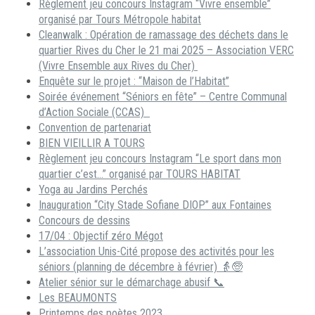
Règlement jeu concours Instagram “Vivre ensemble”
organisé par Tours Métropole habitat
Cleanwalk : Opération de ramassage des déchets dans le
quartier Rives du Cher le 21 mai 2025 – Association VERC
(Vivre Ensemble aux Rives du Cher)
Enquête sur le projet : “Maison de l’Habitat”
Soirée événement “Séniors en fête” – Centre Communal
d’Action Sociale (CCAS)
Convention de partenariat
BIEN VIEILLIR A TOURS
Règlement jeu concours Instagram “Le sport dans mon
quartier c’est…” organisé par TOURS HABITAT
Yoga au Jardins Perchés
Inauguration “City Stade Sofiane DIOP” aux Fontaines
Concours de dessins
17/04 : Objectif zéro Mégot
L’association Unis-Cité propose des activités pour les
séniors (planning de décembre à février) 👵🧓
Atelier sénior sur le démarchage abusif 📞
Les BEAUMONTS
Printemps des poètes 2023