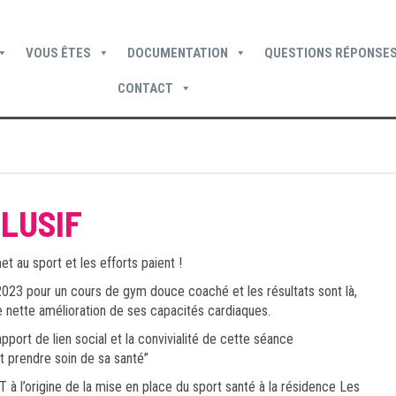
VOUS ÊTES
DOCUMENTATION
QUESTIONS RÉPONSES
CONTACT
Devenir locataire
Devenir propriétaire
Je suis locataire
CLUSIF
t au sport et les efforts paient !
023 pour un cours de gym douce coaché et les résultats sont là,
 nette amélioration de ses capacités cardiaques.
apport de lien social et la convivialité de cette séance
t prendre soin de sa santé”
 à l’origine de la mise en place du sport santé à la résidence Les