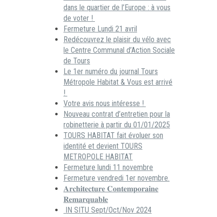
dans le quartier de l’Europe : à vous
de voter !
Fermeture Lundi 21 avril
Redécouvrez le plaisir du vélo avec
le Centre Communal d’Action Sociale
de Tours
Le 1er numéro du journal Tours
Métropole Habitat & Vous est arrivé
!
Votre avis nous intéresse !
Nouveau contrat d’entretien pour la
robinetterie à partir du 01/01/2025
TOURS HABITAT fait évoluer son
identité et devient TOURS
METROPOLE HABITAT
Fermeture lundi 11 novembre
Fermeture vendredi 1er novembre.
𝐀𝐫𝐜𝐡𝐢𝐭𝐞𝐜𝐭𝐮𝐫𝐞 𝐂𝐨𝐧𝐭𝐞𝐦𝐩𝐨𝐫𝐚𝐢𝐧𝐞
𝐑𝐞𝐦𝐚𝐫𝐪𝐮𝐚𝐛𝐥𝐞
IN SITU Sept/Oct/Nov 2024