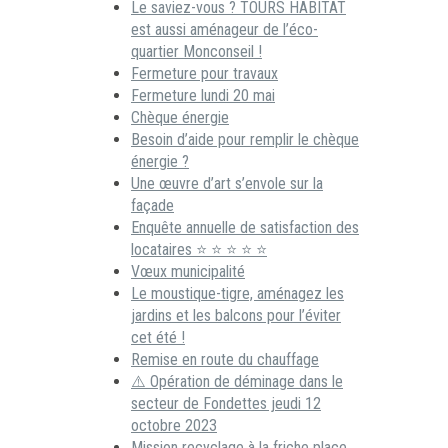
Le saviez-vous ? TOURS HABITAT
est aussi aménageur de l’éco-
quartier Monconseil !
Fermeture pour travaux
Fermeture lundi 20 mai
Chèque énergie
Besoin d’aide pour remplir le chèque
énergie ?
Une œuvre d’art s’envole sur la
façade
Enquête annuelle de satisfaction des
locataires ⭐ ⭐ ⭐ ⭐ ⭐
Vœux municipalité
Le moustique-tigre, aménagez les
jardins et les balcons pour l’éviter
cet été !
Remise en route du chauffage
⚠️ Opération de déminage dans le
secteur de Fondettes jeudi 12
octobre 2023
Mission recyclage à la friche place