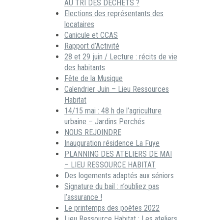
AU TRI DES DECHETS ?
Elections des représentants des
locataires
Canicule et CCAS
Rapport d’Activité
28 et 29 juin / Lecture : récits de vie
des habitants
Fête de la Musique
Calendrier Juin – Lieu Ressources
Habitat
14/15 mai : 48 h de l’agriculture
urbaine – Jardins Perchés
NOUS REJOINDRE
Inauguration résidence La Fuye
PLANNING DES ATELIERS DE MAI
– LIEU RESSOURCE HABITAT
Des logements adaptés aux séniors
Signature du bail : n’oubliez pas
l’assurance !
Le printemps des poètes 2022
Lieu Ressource Habitat : Les ateliers