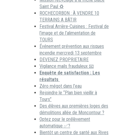
Saint Paul ♻️
ROCHECORBON : À VENDRE 10
TERRAINS A BÂTIR
Festival Arrière-Cuisines : Festival de
l’image et de l’alimentation de
TOURS
Événement prévention aux risques
incendie mercredi 13 septembre
DEVENEZ PROPRIETAIRE
Vigilance mails frauduleux 📧
Enquête de satisfaction : Les
résultats
Zéro mégot dans l’eau
Rejoindre le “Plan bien vieillir à
Tours”
Des élèves aux premières loges des
démolitions allée de Moncontour ?
Optez pour le prélèvement
automatique ✅?
Bientôt un centre de santé aux Rives