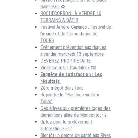
Saint Paul ♻️
ROCHECORBON : À VENDRE 10
TERRAINS A BÂTIR
Festival Arrière-Cuisines : Festival de
l’image et de l’alimentation de
TOURS
Événement prévention aux risques
incendie mercredi 13 septembre
DEVENEZ PROPRIETAIRE
Vigilance mails frauduleux 📧
Enquête de satisfaction : Les
résultats
Zéro mégot dans l’eau
Rejoindre le “Plan bien vieillir à
Tours”
Des élèves aux premières loges des
démolitions allée de Moncontour ?
Optez pour le prélèvement
automatique ✅?
Bientôt un centre de santé aux Rives