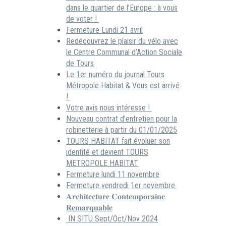
dans le quartier de l’Europe : à vous
de voter !
Fermeture Lundi 21 avril
Redécouvrez le plaisir du vélo avec
le Centre Communal d’Action Sociale
de Tours
Le 1er numéro du journal Tours
Métropole Habitat & Vous est arrivé
!
Votre avis nous intéresse !
Nouveau contrat d’entretien pour la
robinetterie à partir du 01/01/2025
TOURS HABITAT fait évoluer son
identité et devient TOURS
METROPOLE HABITAT
Fermeture lundi 11 novembre
Fermeture vendredi 1er novembre.
𝐀𝐫𝐜𝐡𝐢𝐭𝐞𝐜𝐭𝐮𝐫𝐞 𝐂𝐨𝐧𝐭𝐞𝐦𝐩𝐨𝐫𝐚𝐢𝐧𝐞
𝐑𝐞𝐦𝐚𝐫𝐪𝐮𝐚𝐛𝐥𝐞
IN SITU Sept/Oct/Nov 2024