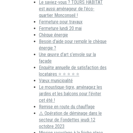
Le saviez-vous ? TOURS HABITAT
est aussi aménageur de l’éco-
quartier Monconseil !
Fermeture pour travaux
Fermeture lundi 20 mai
Chèque énergie
Besoin d’aide pour remplir le chèque
énergie ?
Une œuvre d’art s’envole sur la
façade
Enquête annuelle de satisfaction des
locataires ⭐ ⭐ ⭐ ⭐ ⭐
Vœux municipalité
Le moustique-tigre, aménagez les
jardins et les balcons pour l’éviter
cet été !
Remise en route du chauffage
⚠️ Opération de déminage dans le
secteur de Fondettes jeudi 12
octobre 2023
Mission recyclage à la friche place