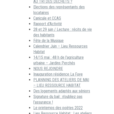
AU TRI DES DECHETS ?
Elections des représentants des
locataires
Canicule et CCAS
Rapport d’Activité
28 et 29 juin / Lecture : récits de vie
des habitants
Fête de la Musique
Calendrier Juin – Lieu Ressources
Habitat
14/15 mai : 48 h de l’agriculture
urbaine – Jardins Perchés
NOUS REJOINDRE
Inauguration résidence La Fuye
PLANNING DES ATELIERS DE MAI
– LIEU RESSOURCE HABITAT
Des logements adaptés aux séniors
Signature du bail : n’oubliez pas
l’assurance !
Le printemps des poètes 2022
Lieu Ressource Habitat : Les ateliers