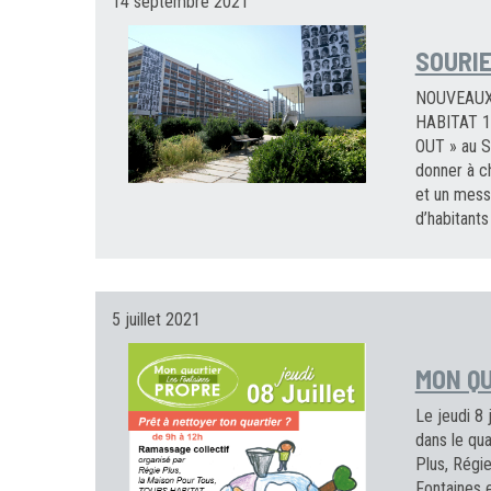
14 septembre 2021
SOURIE
NOUVEAUX
HABITAT 10
OUT » au Sa
donner à ch
et un messa
d’habitants
5 juillet 2021
MON QU
Le jeudi 8 
dans le qua
Plus, Régie
Fontaines 