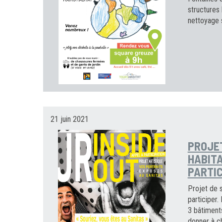
structures 
nettoyage s
21 juin 2021
PROJET
HABITA
PARTIC
Projet de s
participer.
3 bâtiments
donner à ch