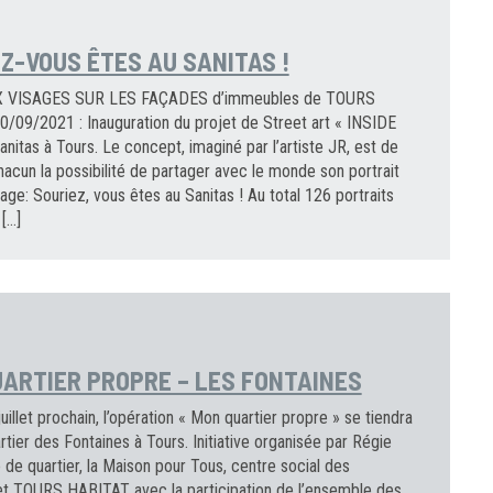
Z-VOUS ÊTES AU SANITAS !
 VISAGES SUR LES FAÇADES d’immeubles de TOURS
/09/2021 : Inauguration du projet de Street art « INSIDE
nitas à Tours. Le concept, imaginé par l’artiste JR, est de
acun la possibilité de partager avec le monde son portrait
ge: Souriez, vous êtes au Sanitas ! Au total 126 portraits
 […]
ARTIER PROPRE – LES FONTAINES
juillet prochain, l’opération « Mon quartier propre » se tiendra
rtier des Fontaines à Tours. Initiative organisée par Régie
 de quartier, la Maison pour Tous, centre social des
et TOURS HABITAT avec la participation de l’ensemble des