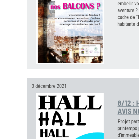
embellir vo
aventure ? 
cadre de “
habitante d
3 décembre 2021
8/12 :
AVIS N
Projet part
printemps 
d’immeubles