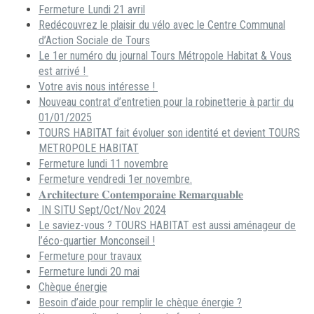
Fermeture Lundi 21 avril
Redécouvrez le plaisir du vélo avec le Centre Communal
d’Action Sociale de Tours
Le 1er numéro du journal Tours Métropole Habitat & Vous
est arrivé !
Votre avis nous intéresse !
Nouveau contrat d’entretien pour la robinetterie à partir du
01/01/2025
TOURS HABITAT fait évoluer son identité et devient TOURS
METROPOLE HABITAT
Fermeture lundi 11 novembre
Fermeture vendredi 1er novembre.
𝐀𝐫𝐜𝐡𝐢𝐭𝐞𝐜𝐭𝐮𝐫𝐞 𝐂𝐨𝐧𝐭𝐞𝐦𝐩𝐨𝐫𝐚𝐢𝐧𝐞 𝐑𝐞𝐦𝐚𝐫𝐪𝐮𝐚𝐛𝐥𝐞
IN SITU Sept/Oct/Nov 2024
Le saviez-vous ? TOURS HABITAT est aussi aménageur de
l’éco-quartier Monconseil !
Fermeture pour travaux
Fermeture lundi 20 mai
Chèque énergie
Besoin d’aide pour remplir le chèque énergie ?