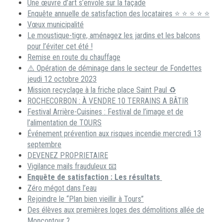
Une œuvre d’art s’envole sur la façade
Enquête annuelle de satisfaction des locataires ⭐ ⭐ ⭐ ⭐ ⭐
Vœux municipalité
Le moustique-tigre, aménagez les jardins et les balcons
pour l’éviter cet été !
Remise en route du chauffage
⚠️ Opération de déminage dans le secteur de Fondettes
jeudi 12 octobre 2023
Mission recyclage à la friche place Saint Paul ♻️
ROCHECORBON : À VENDRE 10 TERRAINS A BÂTIR
Festival Arrière-Cuisines : Festival de l’image et de
l’alimentation de TOURS
Événement prévention aux risques incendie mercredi 13
septembre
DEVENEZ PROPRIETAIRE
Vigilance mails frauduleux 📧
Enquête de satisfaction : Les résultats
Zéro mégot dans l’eau
Rejoindre le “Plan bien vieillir à Tours”
Des élèves aux premières loges des démolitions allée de
Moncontour ?