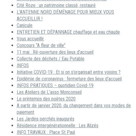
Cité Roze : un patrimoine classé, restauré
L’ANTENNE NORD DÉMÉNAGE POUR MIEUX VOUS
ACCUEILLIR !
Canicule
ENTRETIEN ET DÉPANNAGE chauffage et eau chaude
Vous accueillir
Concours “A fleur de ville”
11 mai : Ré-ouverture des lieux d’accueil
Collecte des déchets / Eau Potable
INFOS
Initiative COVID-19 : Et si on s’organisait entre voisins ?
Epidémie de coronavirus : fermeture des lieux d’accueil
INFOS PRATIQUES – quotidien Covid-19
Les Ateliers de L’asso Monconseil
Le printemps des poètes 2020
A partir de janvier 2020, du changement dans vos modes de
paiement
Les Jardins perchés inaugurés
Résidence intergénérationnelle : Les Alizés
INFO TRAVAUX : Place St Paul