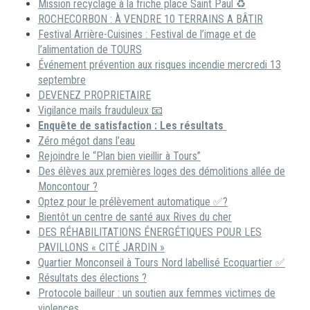
Mission recyclage à la friche place Saint Paul ♻️
ROCHECORBON : À VENDRE 10 TERRAINS A BÂTIR
Festival Arrière-Cuisines : Festival de l’image et de
l’alimentation de TOURS
Événement prévention aux risques incendie mercredi 13
septembre
DEVENEZ PROPRIETAIRE
Vigilance mails frauduleux 📧
Enquête de satisfaction : Les résultats
Zéro mégot dans l’eau
Rejoindre le “Plan bien vieillir à Tours”
Des élèves aux premières loges des démolitions allée de
Moncontour ?
Optez pour le prélèvement automatique ✅?
Bientôt un centre de santé aux Rives du cher
DES RÉHABILITATIONS ÉNERGÉTIQUES POUR LES
PAVILLONS « CITÉ JARDIN »
Quartier Monconseil à Tours Nord labellisé Ecoquartier ✅
Résultats des élections ?
Protocole bailleur : un soutien aux femmes victimes de
violences