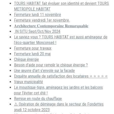
TOURS HABITAT fait évoluer son identité et devient TOURS
METROPOLE HABITAT
Fermeture lundi 11 novembre
Fermeture vendredi 1er novembre.
𝐀𝐫𝐜𝐡𝐢𝐭𝐞𝐜𝐭𝐮𝐫𝐞 𝐂𝐨𝐧𝐭𝐞𝐦𝐩𝐨𝐫𝐚𝐢𝐧𝐞 𝐑𝐞𝐦𝐚𝐫𝐪𝐮𝐚𝐛𝐥𝐞
IN SITU Sept/Oct/Nov 2024
Le saviez-vous ? TOURS HABITAT est aussi aménageur de
l’éco-quartier Monconseil !
Fermeture pour travaux
Fermeture lundi 20 mai
Chèque énergie
Besoin d’aide pour remplir le chèque énergie ?
Une œuvre d’art s’envole sur la façade
Enquête annuelle de satisfaction des locataires ⭐ ⭐ ⭐ ⭐ ⭐
Vœux municipalité
Le moustique-tigre, aménagez les jardins et les balcons
pour l’éviter cet été !
Remise en route du chauffage
⚠️ Opération de déminage dans le secteur de Fondettes
jeudi 12 octobre 2023