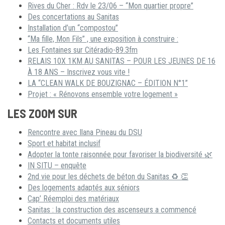
Rives du Cher : Rdv le 23/06 – “Mon quartier propre”
Des concertations au Sanitas
Installation d’un “compostou”
“Ma fille, Mon Fils” , une exposition à construire :
Les Fontaines sur Citéradio-89.3fm
RELAIS 10X 1KM AU SANITAS – POUR LES JEUNES DE 16
À 18 ANS – Inscrivez vous vite !
LA “CLEAN WALK DE BOUZIGNAC – ÉDITION N°1”
Projet : « Rénovons ensemble votre logement »
LES ZOOM SUR
Rencontre avec Ilana Pineau du DSU
Sport et habitat inclusif
Adopter la tonte raisonnée pour favoriser la biodiversité 🌿
IN SITU – enquête
2nd vie pour les déchets de béton du Sanitas ♻ 👏
Des logements adaptés aux séniors
Cap’ Réemploi des matériaux
Sanitas : la construction des ascenseurs a commencé
Contacts et documents utiles