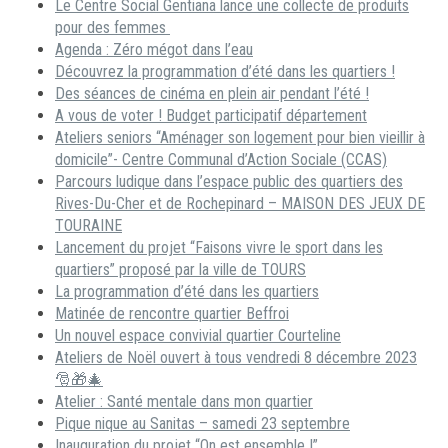
Le Centre Social Gentiana lance une collecte de produits
pour des femmes
Agenda : Zéro mégot dans l’eau
Découvrez la programmation d’été dans les quartiers !
Des séances de cinéma en plein air pendant l’été !
A vous de voter ! Budget participatif département
Ateliers seniors “Aménager son logement pour bien vieillir à
domicile”- Centre Communal d’Action Sociale (CCAS)
Parcours ludique dans l’espace public des quartiers des
Rives-Du-Cher et de Rochepinard – MAISON DES JEUX DE
TOURAINE
Lancement du projet “Faisons vivre le sport dans les
quartiers” proposé par la ville de TOURS
La programmation d’été dans les quartiers
Matinée de rencontre quartier Beffroi
Un nouvel espace convivial quartier Courteline
Ateliers de Noël ouvert à tous vendredi 8 décembre 2023
🎅🎁🎄
Atelier : Santé mentale dans mon quartier
Pique nique au Sanitas – samedi 23 septembre
Inauguration du projet “On est ensemble !”