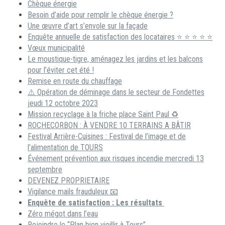
Chèque énergie
Besoin d’aide pour remplir le chèque énergie ?
Une œuvre d’art s’envole sur la façade
Enquête annuelle de satisfaction des locataires ⭐ ⭐ ⭐ ⭐ ⭐
Vœux municipalité
Le moustique-tigre, aménagez les jardins et les balcons
pour l’éviter cet été !
Remise en route du chauffage
⚠️ Opération de déminage dans le secteur de Fondettes
jeudi 12 octobre 2023
Mission recyclage à la friche place Saint Paul ♻️
ROCHECORBON : À VENDRE 10 TERRAINS A BÂTIR
Festival Arrière-Cuisines : Festival de l’image et de
l’alimentation de TOURS
Événement prévention aux risques incendie mercredi 13
septembre
DEVENEZ PROPRIETAIRE
Vigilance mails frauduleux 📧
Enquête de satisfaction : Les résultats
Zéro mégot dans l’eau
Rejoindre le “Plan bien vieillir à Tours”