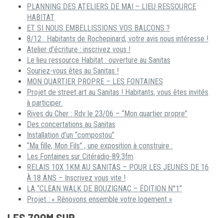
PLANNING DES ATELIERS DE MAI – LIEU RESSOURCE
HABITAT
ET SI NOUS EMBELLISSIONS VOS BALCONS ?
8/12 : Habitants de Rochepinard, votre avis nous intéresse !
Atelier d’écriture : inscrivez vous !
Le lieu ressource Habitat : ouverture au Sanitas
Souriez-vous êtes au Sanitas !
MON QUARTIER PROPRE – LES FONTAINES
Projet de street art au Sanitas ! Habitants, vous êtes invités
à participer.
Rives du Cher : Rdv le 23/06 – “Mon quartier propre”
Des concertations au Sanitas
Installation d’un “compostou”
“Ma fille, Mon Fils” , une exposition à construire :
Les Fontaines sur Citéradio-89.3fm
RELAIS 10X 1KM AU SANITAS – POUR LES JEUNES DE 16
À 18 ANS – Inscrivez vous vite !
LA “CLEAN WALK DE BOUZIGNAC – ÉDITION N°1”
Projet : « Rénovons ensemble votre logement »
LES ZOOM SUR