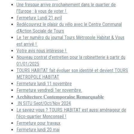
Une fresque arrive prochainement dans le quartier de
l’Europe : à vous de voter !
Fermeture Lundi 21 avril
Redécouvrez le plaisir du vélo avec le Centre Communal
d’Action Sociale de Tours
Le 1er numéro du journal Tours Métropole Habitat & Vous
est arrivé !
Votre avis nous intéresse !
Nouveau contrat d’entretien pour la robinetterie à partir du
01/01/2025
TOURS HABITAT fait évoluer son identité et devient TOURS
METROPOLE HABITAT
Fermeture lundi 11 novembre
Fermeture vendredi 1er novembre.
𝐀𝐫𝐜𝐡𝐢𝐭𝐞𝐜𝐭𝐮𝐫𝐞 𝐂𝐨𝐧𝐭𝐞𝐦𝐩𝐨𝐫𝐚𝐢𝐧𝐞 𝐑𝐞𝐦𝐚𝐫𝐪𝐮𝐚𝐛𝐥𝐞
IN SITU Sept/Oct/Nov 2024
Le saviez-vous ? TOURS HABITAT est aussi aménageur de
l’éco-quartier Monconseil !
Fermeture pour travaux
Fermeture lundi 20 mai