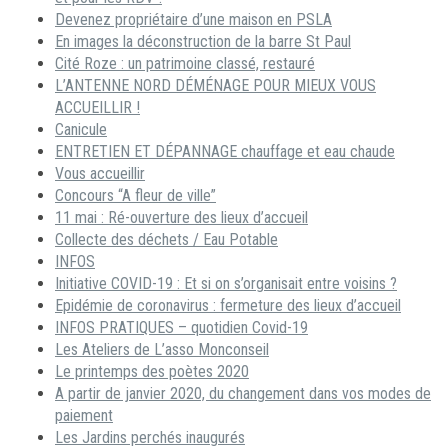
Devenez propriétaire d’une maison en PSLA
En images la déconstruction de la barre St Paul
Cité Roze : un patrimoine classé, restauré
L’ANTENNE NORD DÉMÉNAGE POUR MIEUX VOUS
ACCUEILLIR !
Canicule
ENTRETIEN ET DÉPANNAGE chauffage et eau chaude
Vous accueillir
Concours “A fleur de ville”
11 mai : Ré-ouverture des lieux d’accueil
Collecte des déchets / Eau Potable
INFOS
Initiative COVID-19 : Et si on s’organisait entre voisins ?
Epidémie de coronavirus : fermeture des lieux d’accueil
INFOS PRATIQUES – quotidien Covid-19
Les Ateliers de L’asso Monconseil
Le printemps des poètes 2020
A partir de janvier 2020, du changement dans vos modes de
paiement
Les Jardins perchés inaugurés