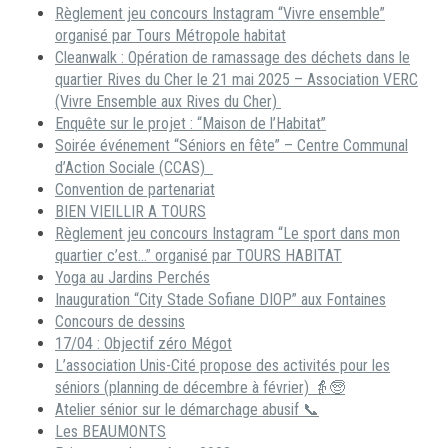
Règlement jeu concours Instagram “Vivre ensemble”
organisé par Tours Métropole habitat
Cleanwalk : Opération de ramassage des déchets dans le
quartier Rives du Cher le 21 mai 2025 – Association VERC
(Vivre Ensemble aux Rives du Cher)
Enquête sur le projet : “Maison de l’Habitat”
Soirée événement “Séniors en fête” – Centre Communal
d’Action Sociale (CCAS)
Convention de partenariat
BIEN VIEILLIR A TOURS
Règlement jeu concours Instagram “Le sport dans mon
quartier c’est…” organisé par TOURS HABITAT
Yoga au Jardins Perchés
Inauguration “City Stade Sofiane DIOP” aux Fontaines
Concours de dessins
17/04 : Objectif zéro Mégot
L’association Unis-Cité propose des activités pour les
séniors (planning de décembre à février) 👵🧓
Atelier sénior sur le démarchage abusif 📞
Les BEAUMONTS