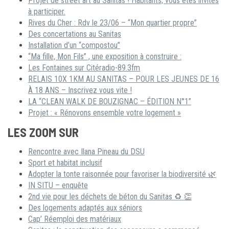
Projet de street art au Sanitas ! Habitants, vous êtes invités
à participer.
Rives du Cher : Rdv le 23/06 – “Mon quartier propre”
Des concertations au Sanitas
Installation d’un “compostou”
“Ma fille, Mon Fils” , une exposition à construire :
Les Fontaines sur Citéradio-89.3fm
RELAIS 10X 1KM AU SANITAS – POUR LES JEUNES DE 16
À 18 ANS – Inscrivez vous vite !
LA “CLEAN WALK DE BOUZIGNAC – ÉDITION N°1”
Projet : « Rénovons ensemble votre logement »
LES ZOOM SUR
Rencontre avec Ilana Pineau du DSU
Sport et habitat inclusif
Adopter la tonte raisonnée pour favoriser la biodiversité 🌿
IN SITU – enquête
2nd vie pour les déchets de béton du Sanitas ♻ 👏
Des logements adaptés aux séniors
Cap’ Réemploi des matériaux