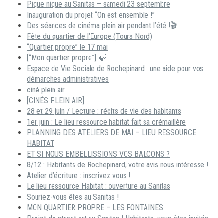
Pique nique au Sanitas – samedi 23 septembre
Inauguration du projet “On est ensemble !”
Des séances de cinéma plein air pendant l’été !🎬
Fête du quartier de l’Europe (Tours Nord)
“Quartier propre” le 17 mai
[“Mon quartier propre”] 🍃
Espace de Vie Sociale de Rochepinard : une aide pour vos
démarches administratives
ciné plein air
[CINÉS PLEIN AIR]
28 et 29 juin / Lecture : récits de vie des habitants
1er juin : Le lieu ressource habitat fait sa crémaillère
PLANNING DES ATELIERS DE MAI – LIEU RESSOURCE
HABITAT
ET SI NOUS EMBELLISSIONS VOS BALCONS ?
8/12 : Habitants de Rochepinard, votre avis nous intéresse !
Atelier d’écriture : inscrivez vous !
Le lieu ressource Habitat : ouverture au Sanitas
Souriez-vous êtes au Sanitas !
MON QUARTIER PROPRE – LES FONTAINES