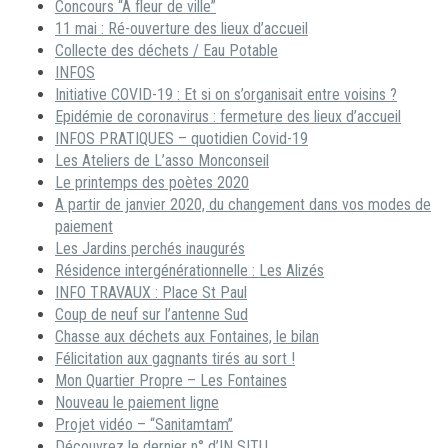
Concours “A fleur de ville”
11 mai : Ré-ouverture des lieux d’accueil
Collecte des déchets / Eau Potable
INFOS
Initiative COVID-19 : Et si on s’organisait entre voisins ?
Epidémie de coronavirus : fermeture des lieux d’accueil
INFOS PRATIQUES – quotidien Covid-19
Les Ateliers de L’asso Monconseil
Le printemps des poètes 2020
A partir de janvier 2020, du changement dans vos modes de
paiement
Les Jardins perchés inaugurés
Résidence intergénérationnelle : Les Alizés
INFO TRAVAUX : Place St Paul
Coup de neuf sur l’antenne Sud
Chasse aux déchets aux Fontaines, le bilan
Félicitation aux gagnants tirés au sort !
Mon Quartier Propre – Les Fontaines
Nouveau le paiement ligne
Projet vidéo – “Sanitamtam”
Découvrez le dernier n° d’IN SITU