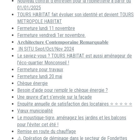
Nouveau contrat d’entretien pour la robinetterie à partir du
01/01/2025
TOURS HABITAT fait évoluer son identité et devient TOURS
METROPOLE HABITAT
Fermeture lundi 11 novembre
Fermeture vendredi 1er novembre.
𝐀𝐫𝐜𝐡𝐢𝐭𝐞𝐜𝐭𝐮𝐫𝐞 𝐂𝐨𝐧𝐭𝐞𝐦𝐩𝐨𝐫𝐚𝐢𝐧𝐞 𝐑𝐞𝐦𝐚𝐫𝐪𝐮𝐚𝐛𝐥𝐞
IN SITU Sept/Oct/Nov 2024
Le saviez-vous ? TOURS HABITAT est aussi aménageur de
l’éco-quartier Monconseil !
Fermeture pour travaux
Fermeture lundi 20 mai
Chèque énergie
Besoin d’aide pour remplir le chèque énergie ?
Une œuvre d’art s’envole sur la façade
Enquête annuelle de satisfaction des locataires ⭐ ⭐ ⭐ ⭐ ⭐
Vœux municipalité
Le moustique-tigre, aménagez les jardins et les balcons
pour l’éviter cet été !
Remise en route du chauffage
⚠️ Opération de déminage dans le secteur de Fondettes