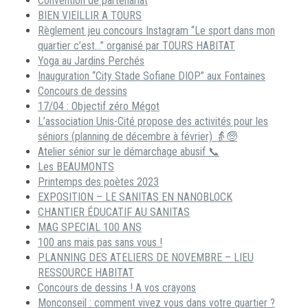
Convention de partenariat
BIEN VIEILLIR A TOURS
Règlement jeu concours Instagram “Le sport dans mon
quartier c’est…” organisé par TOURS HABITAT
Yoga au Jardins Perchés
Inauguration “City Stade Sofiane DIOP” aux Fontaines
Concours de dessins
17/04 : Objectif zéro Mégot
L’association Unis-Cité propose des activités pour les
séniors (planning de décembre à février) 👵🧓
Atelier sénior sur le démarchage abusif 📞
Les BEAUMONTS
Printemps des poètes 2023
EXPOSITION – LE SANITAS EN NANOBLOCK
CHANTIER ÉDUCATIF AU SANITAS
MAG SPECIAL 100 ANS
100 ans mais pas sans vous !
PLANNING DES ATELIERS DE NOVEMBRE – LIEU
RESSOURCE HABITAT
Concours de dessins ! A vos crayons
Monconseil : comment vivez vous dans votre quartier ?