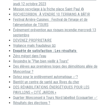
jeudi 12 octobre 2023
Mission recyclage à la friche place Saint Paul ♻️
ROCHECORBON : À VENDRE 10 TERRAINS A BÂTIR
Festival Arrière-Cuisines : Festival de l’image et de
l’alimentation de TOURS
Événement prévention aux risques incendie mercredi 13
septembre
DEVENEZ PROPRIETAIRE
Vigilance mails frauduleux 📧
Enquête de satisfaction : Les résultats
Zéro mégot dans l’eau
Rejoindre le “Plan bien vieillir à Tours”
Des élèves aux premières loges des démolitions allée de
Moncontour ?
Optez pour le prélèvement automatique ✅?
Bientôt un centre de santé aux Rives du cher
DES RÉHABILITATIONS ÉNERGÉTIQUES POUR LES
PAVILLONS « CITÉ JARDIN »
Quartier Monconseil à Tours Nord labellisé Ecoquartier ✅
Résultats des élections ?