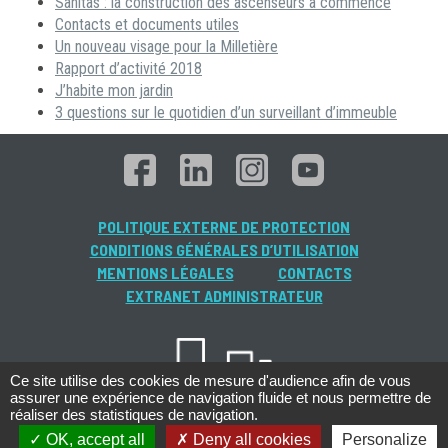
Sanitas : la construction des ascenseurs a commencé
Contacts et documents utiles
Un nouveau visage pour la Milletière
Rapport d’activité 2018
J’habite mon jardin
3 questions sur le quotidien d’un surveillant d’immeuble
POLITIQUE EXTERNE DE PROTECTION
CONDITIONS GÉNÉRALES D’UTILISATION
MENTIONS LÉGALES
CONTACTS
EXTRANET ADMINISTRATEUR
Ce site utilise des cookies de mesure d'audience afin de vous
assurer une expérience de navigation fluide et nous permettre de
réaliser des statistiques de navigation.
OK, accept all
Deny all cookies
Personalize