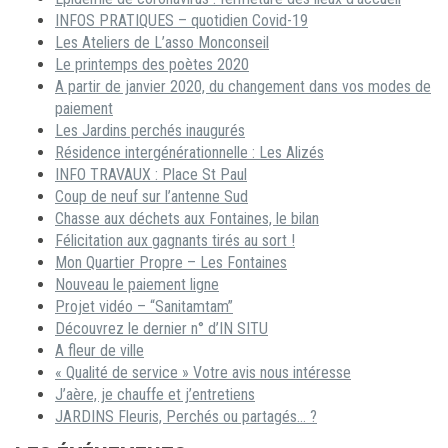
INFOS PRATIQUES – quotidien Covid-19
Les Ateliers de L’asso Monconseil
Le printemps des poètes 2020
A partir de janvier 2020, du changement dans vos modes de
paiement
Les Jardins perchés inaugurés
Résidence intergénérationnelle : Les Alizés
INFO TRAVAUX : Place St Paul
Coup de neuf sur l’antenne Sud
Chasse aux déchets aux Fontaines, le bilan
Félicitation aux gagnants tirés au sort !
Mon Quartier Propre – Les Fontaines
Nouveau le paiement ligne
Projet vidéo – “Sanitamtam”
Découvrez le dernier n° d’IN SITU
A fleur de ville
« Qualité de service » Votre avis nous intéresse
J’aère, je chauffe et j’entretiens
JARDINS Fleuris, Perchés ou partagés… ?