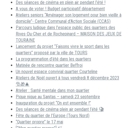
Des séances de cinéma en plein air pendant l’été !
A vous de voter ! Budget participatif département
Ateliers seniors “Aménager son logement pour bien vieillir à
domicile”- Centre Communal d’Action Sociale (CCAS)
Parcours ludique dans l’espace public des quartiers des
Rives-Du-Cher et de Rochepinard – MAISON DES JEUX DE
TOURAINE
Lancement du projet “Faisons vivre le sport dans les
quartiers” proposé par la ville de TOURS
La programmation d’été dans les quartiers
Matinée de rencontre quartier Beffroi
Un nouvel espace convivial quartier Courteline
Ateliers de Noël ouvert à tous vendredi 8 décembre 2023
🎅🎁🎄
Atelier : Santé mentale dans mon quartier
Pique nique au Sanitas – samedi 23 septembre
Inauguration du projet “On est ensemble !”
Des séances de cinéma plein air pendant l’été !🎬
Fête du quartier de l’Europe (Tours Nord)
“Quartier propre” le 17 mai