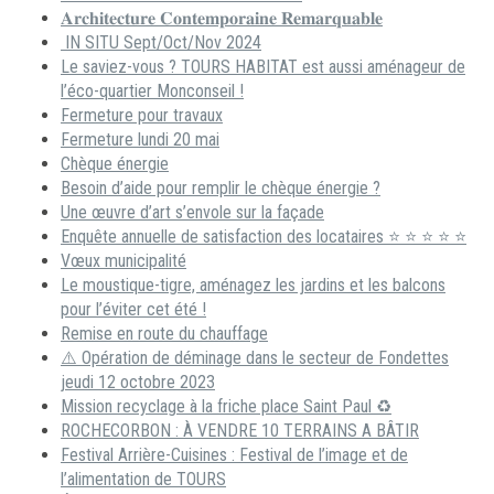
𝐀𝐫𝐜𝐡𝐢𝐭𝐞𝐜𝐭𝐮𝐫𝐞 𝐂𝐨𝐧𝐭𝐞𝐦𝐩𝐨𝐫𝐚𝐢𝐧𝐞 𝐑𝐞𝐦𝐚𝐫𝐪𝐮𝐚𝐛𝐥𝐞
IN SITU Sept/Oct/Nov 2024
Le saviez-vous ? TOURS HABITAT est aussi aménageur de
l’éco-quartier Monconseil !
Fermeture pour travaux
Fermeture lundi 20 mai
Chèque énergie
Besoin d’aide pour remplir le chèque énergie ?
Une œuvre d’art s’envole sur la façade
Enquête annuelle de satisfaction des locataires ⭐ ⭐ ⭐ ⭐ ⭐
Vœux municipalité
Le moustique-tigre, aménagez les jardins et les balcons
pour l’éviter cet été !
Remise en route du chauffage
⚠️ Opération de déminage dans le secteur de Fondettes
jeudi 12 octobre 2023
Mission recyclage à la friche place Saint Paul ♻️
ROCHECORBON : À VENDRE 10 TERRAINS A BÂTIR
Festival Arrière-Cuisines : Festival de l’image et de
l’alimentation de TOURS