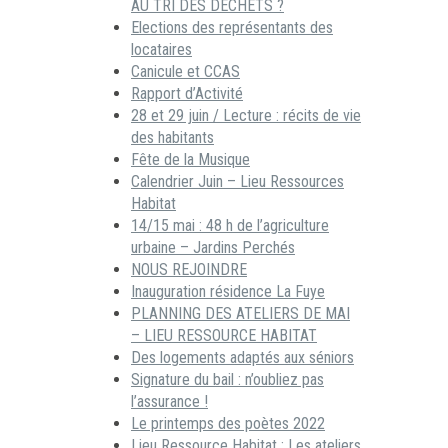
AU TRI DES DECHETS ?
Elections des représentants des
locataires
Canicule et CCAS
Rapport d’Activité
28 et 29 juin / Lecture : récits de vie
des habitants
Fête de la Musique
Calendrier Juin – Lieu Ressources
Habitat
14/15 mai : 48 h de l’agriculture
urbaine – Jardins Perchés
NOUS REJOINDRE
Inauguration résidence La Fuye
PLANNING DES ATELIERS DE MAI
– LIEU RESSOURCE HABITAT
Des logements adaptés aux séniors
Signature du bail : n’oubliez pas
l’assurance !
Le printemps des poètes 2022
Lieu Ressource Habitat : Les ateliers