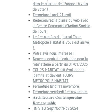
dans le quartier de l’Europe : à vous
de voter !
Fermeture Lundi 21 avril
Redécouvrez le plaisir du vélo avec
le Centre Communal d’Action Sociale
de Tours
Le 1er numéro du journal Tours
Métropole Habitat & Vous est arrivé
!
Votre avis nous intéresse !
Nouveau contrat d’entretien pour la
robinetterie à partir du 01/01/2025
TOURS HABITAT fait évoluer son
identité et devient TOURS
METROPOLE HABITAT
Fermeture lundi 11 novembre
Fermeture vendredi 1er novembre.
𝐀𝐫𝐜𝐡𝐢𝐭𝐞𝐜𝐭𝐮𝐫𝐞 𝐂𝐨𝐧𝐭𝐞𝐦𝐩𝐨𝐫𝐚𝐢𝐧𝐞
𝐑𝐞𝐦𝐚𝐫𝐪𝐮𝐚𝐛𝐥𝐞
IN SITU Sept/Oct/Nov 2024