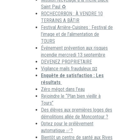
Saint Paul ♻️
ROCHECORBON : À VENDRE 10
TERRAINS A BÂTIR
Festival Arrière-Cuisines : Festival de
l’image et de l’alimentation de
TOURS
Événement prévention aux risques
incendie mercredi 13 septembre
DEVENEZ PROPRIETAIRE
Vigilance mails frauduleux 📧
Enquête de satisfaction : Les
résultats
Zéro mégot dans l’eau
Rejoindre le “Plan bien vieillir à
Tours”
Des élèves aux premières loges des
démolitions allée de Moncontour ?
Optez pour le prélèvement
automatique ✅?
Bientôt un centre de santé aux Rives