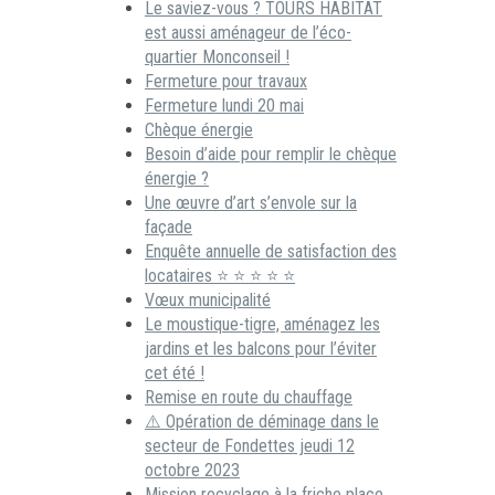
Le saviez-vous ? TOURS HABITAT
est aussi aménageur de l’éco-
quartier Monconseil !
Fermeture pour travaux
Fermeture lundi 20 mai
Chèque énergie
Besoin d’aide pour remplir le chèque
énergie ?
Une œuvre d’art s’envole sur la
façade
Enquête annuelle de satisfaction des
locataires ⭐ ⭐ ⭐ ⭐ ⭐
Vœux municipalité
Le moustique-tigre, aménagez les
jardins et les balcons pour l’éviter
cet été !
Remise en route du chauffage
⚠️ Opération de déminage dans le
secteur de Fondettes jeudi 12
octobre 2023
Mission recyclage à la friche place