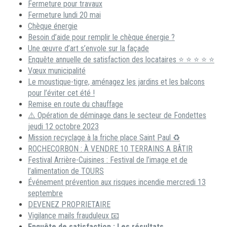
Fermeture pour travaux
Fermeture lundi 20 mai
Chèque énergie
Besoin d’aide pour remplir le chèque énergie ?
Une œuvre d’art s’envole sur la façade
Enquête annuelle de satisfaction des locataires ⭐ ⭐ ⭐ ⭐ ⭐
Vœux municipalité
Le moustique-tigre, aménagez les jardins et les balcons
pour l’éviter cet été !
Remise en route du chauffage
⚠️ Opération de déminage dans le secteur de Fondettes
jeudi 12 octobre 2023
Mission recyclage à la friche place Saint Paul ♻️
ROCHECORBON : À VENDRE 10 TERRAINS A BÂTIR
Festival Arrière-Cuisines : Festival de l’image et de
l’alimentation de TOURS
Événement prévention aux risques incendie mercredi 13
septembre
DEVENEZ PROPRIETAIRE
Vigilance mails frauduleux 📧
Enquête de satisfaction : Les résultats