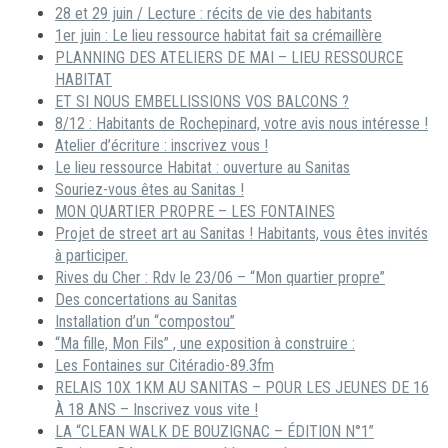
28 et 29 juin / Lecture : récits de vie des habitants
1er juin : Le lieu ressource habitat fait sa crémaillère
PLANNING DES ATELIERS DE MAI – LIEU RESSOURCE
HABITAT
ET SI NOUS EMBELLISSIONS VOS BALCONS ?
8/12 : Habitants de Rochepinard, votre avis nous intéresse !
Atelier d’écriture : inscrivez vous !
Le lieu ressource Habitat : ouverture au Sanitas
Souriez-vous êtes au Sanitas !
MON QUARTIER PROPRE – LES FONTAINES
Projet de street art au Sanitas ! Habitants, vous êtes invités
à participer.
Rives du Cher : Rdv le 23/06 – “Mon quartier propre”
Des concertations au Sanitas
Installation d’un “compostou”
“Ma fille, Mon Fils” , une exposition à construire :
Les Fontaines sur Citéradio-89.3fm
RELAIS 10X 1KM AU SANITAS – POUR LES JEUNES DE 16
À 18 ANS – Inscrivez vous vite !
LA “CLEAN WALK DE BOUZIGNAC – ÉDITION N°1”