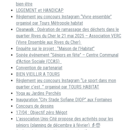
bien-être
LOGEMENT et HANDICAP
Règlement jeu concours Instagram “Vivre ensemble”
organisé par Tours Métropole habitat
Cleanwalk : Opération de ramassage des déchets dans le
quartier Rives du Cher le 21 mai 2025 – Association VERC
(Vivre Ensemble aux Rives du Cher)
Enquête sur le projet : “Maison de l’Habitat”
Soirée événement “Séniors en fête” – Centre Communal
d’Action Sociale (CCAS)
Convention de partenariat
BIEN VIEILLIR A TOURS
Règlement jeu concours Instagram “Le sport dans mon
quartier c’est…” organisé par TOURS HABITAT
Yoga au Jardins Perchés
Inauguration “City Stade Sofiane DIOP” aux Fontaines
Concours de dessins
17/04 : Objectif zéro Mégot
L’association Unis-Cité propose des activités pour les
séniors (planning de décembre à février) 👵🧓