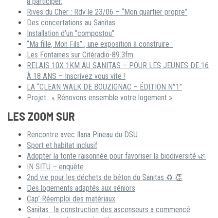
à participer.
Rives du Cher : Rdv le 23/06 – “Mon quartier propre”
Des concertations au Sanitas
Installation d’un “compostou”
“Ma fille, Mon Fils” , une exposition à construire :
Les Fontaines sur Citéradio-89.3fm
RELAIS 10X 1KM AU SANITAS – POUR LES JEUNES DE 16
À 18 ANS – Inscrivez vous vite !
LA “CLEAN WALK DE BOUZIGNAC – ÉDITION N°1”
Projet : « Rénovons ensemble votre logement »
LES ZOOM SUR
Rencontre avec Ilana Pineau du DSU
Sport et habitat inclusif
Adopter la tonte raisonnée pour favoriser la biodiversité 🌿
IN SITU – enquête
2nd vie pour les déchets de béton du Sanitas ♻ 👏
Des logements adaptés aux séniors
Cap’ Réemploi des matériaux
Sanitas : la construction des ascenseurs a commencé