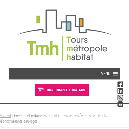
Cookies management panel
MENU
MON COMPTE LOCATAIRE
Devenir locataire
Devenir propriétaire
Accueil
»
Prévenir et réduire les jets d’ordures par les fenêtres et dépôts
d’encombrants sauvages
Je suis locataire