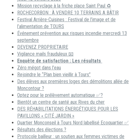
Mission recyclage à la friche place Saint Paul ♻️
ROCHECORBON : À VENDRE 10 TERRAINS A BÂTIR
Festival Arrière-Cuisines : Festival de l’image et de
l’alimentation de TOURS
Événement prévention aux risques incendie mercredi 13
septembre
DEVENEZ PROPRIETAIRE
Vigilance mails frauduleux 📧
Enquête de satisfaction : Les résultats
Zéro mégot dans l’eau
Rejoindre le “Plan bien vieillir à Tours”
Des élèves aux premières loges des démolitions allée de
Moncontour ?
Optez pour le prélèvement automatique ✅?
Bientôt un centre de santé aux Rives du cher
DES RÉHABILITATIONS ÉNERGÉTIQUES POUR LES
PAVILLONS « CITÉ JARDIN »
Quartier Monconseil à Tours Nord labellisé Ecoquartier ✅
Résultats des élections ?
Protocole bailleur : un soutien aux femmes victimes de