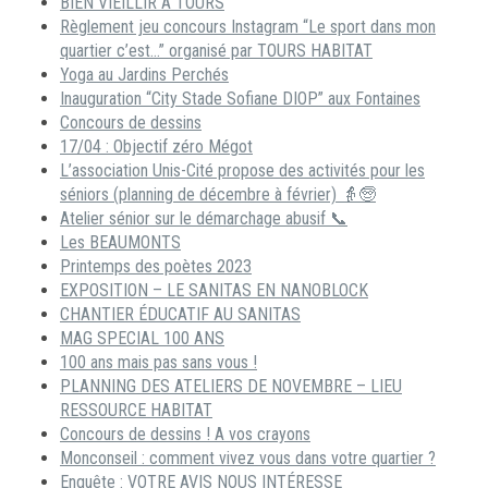
BIEN VIEILLIR A TOURS
Règlement jeu concours Instagram “Le sport dans mon
quartier c’est…” organisé par TOURS HABITAT
Yoga au Jardins Perchés
Inauguration “City Stade Sofiane DIOP” aux Fontaines
Concours de dessins
17/04 : Objectif zéro Mégot
L’association Unis-Cité propose des activités pour les
séniors (planning de décembre à février) 👵🧓
Atelier sénior sur le démarchage abusif 📞
Les BEAUMONTS
Printemps des poètes 2023
EXPOSITION – LE SANITAS EN NANOBLOCK
CHANTIER ÉDUCATIF AU SANITAS
MAG SPECIAL 100 ANS
100 ans mais pas sans vous !
PLANNING DES ATELIERS DE NOVEMBRE – LIEU
RESSOURCE HABITAT
Concours de dessins ! A vos crayons
Monconseil : comment vivez vous dans votre quartier ?
Enquête : VOTRE AVIS NOUS INTÉRESSE