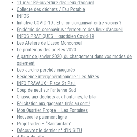
11 mai : Ré-ouverture des lieux d’accueil
Collecte des déchets / Eau Potable
INFOS
Initiative COVID-19 : Et si on s’organisait entre voisins ?
Epidémie de coronavirus : fermeture des lieux d’accueil
INFOS PRATIQUES – quotidien Covid-19
Les Ateliers de L’asso Monconseil
Le printemps des poètes 2020
A partir de janvier 2020, du changement dans vos modes de
paiement
Les Jardins perchés inaugurés
Résidence intergénérationnelle : Les Alizés
INFO TRAVAUX : Place St Paul
Coup de neuf sur l’antenne Sud
Chasse aux déchets aux Fontaines, le bilan
Félicitation aux gagnants tirés au sort !
Mon Quartier Propre – Les Fontaines
Nouveau le paiement ligne
Projet vidéo – “Sanitamtam”
Découvrez le dernier n° d’IN SITU