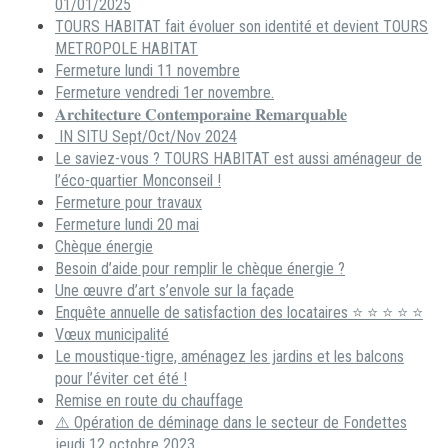
01/01/2025
TOURS HABITAT fait évoluer son identité et devient TOURS
METROPOLE HABITAT
Fermeture lundi 11 novembre
Fermeture vendredi 1er novembre.
𝐀𝐫𝐜𝐡𝐢𝐭𝐞𝐜𝐭𝐮𝐫𝐞 𝐂𝐨𝐧𝐭𝐞𝐦𝐩𝐨𝐫𝐚𝐢𝐧𝐞 𝐑𝐞𝐦𝐚𝐫𝐪𝐮𝐚𝐛𝐥𝐞
IN SITU Sept/Oct/Nov 2024
Le saviez-vous ? TOURS HABITAT est aussi aménageur de
l’éco-quartier Monconseil !
Fermeture pour travaux
Fermeture lundi 20 mai
Chèque énergie
Besoin d’aide pour remplir le chèque énergie ?
Une œuvre d’art s’envole sur la façade
Enquête annuelle de satisfaction des locataires ⭐ ⭐ ⭐ ⭐ ⭐
Vœux municipalité
Le moustique-tigre, aménagez les jardins et les balcons
pour l’éviter cet été !
Remise en route du chauffage
⚠️ Opération de déminage dans le secteur de Fondettes
jeudi 12 octobre 2023