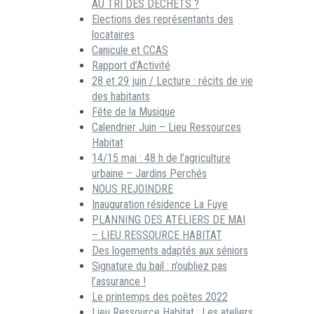
AU TRI DES DECHETS ?
Elections des représentants des
locataires
Canicule et CCAS
Rapport d’Activité
28 et 29 juin / Lecture : récits de vie
des habitants
Fête de la Musique
Calendrier Juin – Lieu Ressources
Habitat
14/15 mai : 48 h de l’agriculture
urbaine – Jardins Perchés
NOUS REJOINDRE
Inauguration résidence La Fuye
PLANNING DES ATELIERS DE MAI
– LIEU RESSOURCE HABITAT
Des logements adaptés aux séniors
Signature du bail : n’oubliez pas
l’assurance !
Le printemps des poètes 2022
Lieu Ressource Habitat : Les ateliers