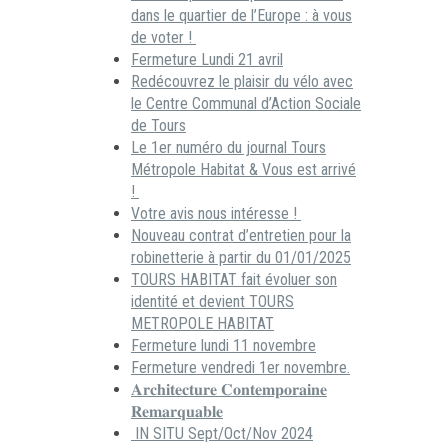
dans le quartier de l’Europe : à vous
de voter !
Fermeture Lundi 21 avril
Redécouvrez le plaisir du vélo avec
le Centre Communal d’Action Sociale
de Tours
Le 1er numéro du journal Tours
Métropole Habitat & Vous est arrivé
!
Votre avis nous intéresse !
Nouveau contrat d’entretien pour la
robinetterie à partir du 01/01/2025
TOURS HABITAT fait évoluer son
identité et devient TOURS
METROPOLE HABITAT
Fermeture lundi 11 novembre
Fermeture vendredi 1er novembre.
𝐀𝐫𝐜𝐡𝐢𝐭𝐞𝐜𝐭𝐮𝐫𝐞 𝐂𝐨𝐧𝐭𝐞𝐦𝐩𝐨𝐫𝐚𝐢𝐧𝐞
𝐑𝐞𝐦𝐚𝐫𝐪𝐮𝐚𝐛𝐥𝐞
IN SITU Sept/Oct/Nov 2024