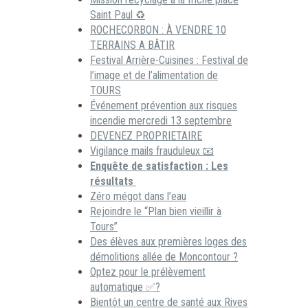
Saint Paul ♻️
ROCHECORBON : À VENDRE 10
TERRAINS A BÂTIR
Festival Arrière-Cuisines : Festival de
l’image et de l’alimentation de
TOURS
Événement prévention aux risques
incendie mercredi 13 septembre
DEVENEZ PROPRIETAIRE
Vigilance mails frauduleux 📧
Enquête de satisfaction : Les
résultats
Zéro mégot dans l’eau
Rejoindre le “Plan bien vieillir à
Tours”
Des élèves aux premières loges des
démolitions allée de Moncontour ?
Optez pour le prélèvement
automatique ✅?
Bientôt un centre de santé aux Rives