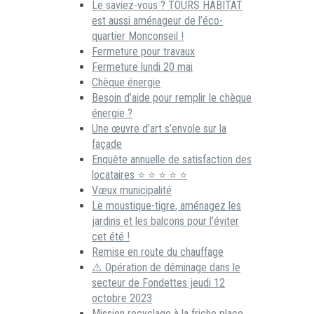
Le saviez-vous ? TOURS HABITAT
est aussi aménageur de l’éco-
quartier Monconseil !
Fermeture pour travaux
Fermeture lundi 20 mai
Chèque énergie
Besoin d’aide pour remplir le chèque
énergie ?
Une œuvre d’art s’envole sur la
façade
Enquête annuelle de satisfaction des
locataires ⭐ ⭐ ⭐ ⭐ ⭐
Vœux municipalité
Le moustique-tigre, aménagez les
jardins et les balcons pour l’éviter
cet été !
Remise en route du chauffage
⚠️ Opération de déminage dans le
secteur de Fondettes jeudi 12
octobre 2023
Mission recyclage à la friche place