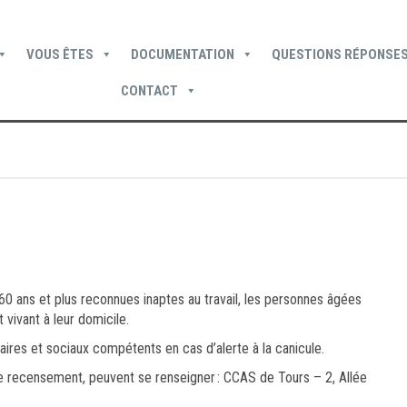
VOUS ÊTES
DOCUMENTATION
QUESTIONS RÉPONSES
CONTACT
Devenir locataire
Devenir propriétaire
Je suis locataire
60 ans et plus reconnues inaptes au travail, les personnes âgées
 vivant à leur domicile.
taires et sociaux compétents en cas d’alerte à la canicule.
 recensement, peuvent se renseigner : CCAS de Tours – 2, Allée