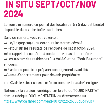
IN SITU SEPT/OCT/NOV
2024
Le nouveau numéro du journal des locataires 𝗜𝗻 𝗦𝗶𝘁𝘂 est bientôt
disponible dans votre boîte aux lettres.
Dans ce numéro, vous retrouverez :
➡️ Le/La gagnant(e) du concours Instagram dévoilé.
➡️Retour sur les résultats de l’enquête de satisfaction 2024.
➡️Un rappel des numéros à contacter en cas de problème.
➡️Les travaux des résidences “La Vallée” et de “Petit Beaumont”
en cours.
➡️5 astuces pour bien préparer son logement avant l’hiver.
➡️Vente d’appartements pour devenir propriétaire.
+ le 𝗖𝗮𝗵𝗶𝗲𝗿 𝗔𝘀𝘁𝘂𝗰𝗲𝘀 sur “mon compte locataire” en ligne.
Retrouvez la version numérique sur le site de TOURS HABITAT
dans la rubrique DOCUMENTATION ou directement sur
https://www.calameo.com/read/0072922626305d0c498b7