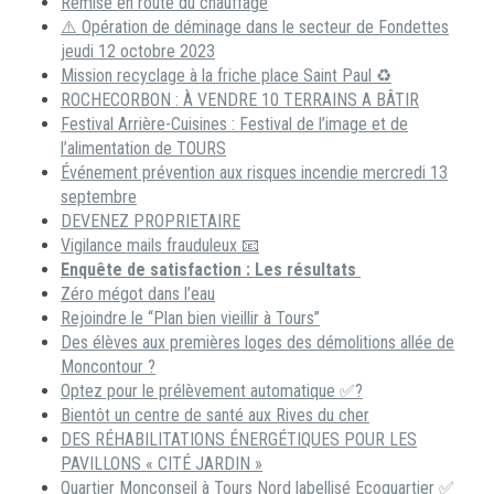
Remise en route du chauffage
⚠️ Opération de déminage dans le secteur de Fondettes
jeudi 12 octobre 2023
Mission recyclage à la friche place Saint Paul ♻️
ROCHECORBON : À VENDRE 10 TERRAINS A BÂTIR
Festival Arrière-Cuisines : Festival de l’image et de
l’alimentation de TOURS
Événement prévention aux risques incendie mercredi 13
septembre
DEVENEZ PROPRIETAIRE
Vigilance mails frauduleux 📧
Enquête de satisfaction : Les résultats
Zéro mégot dans l’eau
Rejoindre le “Plan bien vieillir à Tours”
Des élèves aux premières loges des démolitions allée de
Moncontour ?
Optez pour le prélèvement automatique ✅?
Bientôt un centre de santé aux Rives du cher
DES RÉHABILITATIONS ÉNERGÉTIQUES POUR LES
PAVILLONS « CITÉ JARDIN »
Quartier Monconseil à Tours Nord labellisé Ecoquartier ✅