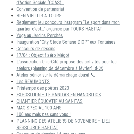
d’Action Sociale (CCAS)
Convention de partenariat
BIEN VIEILLIR A TOURS
Règlement jeu concours Instagram “Le sport dans mon
quartier c’est…” organisé par TOURS HABITAT
Yoga au Jardins Perchés
Inauguration “City Stade Sofiane DIOP” aux Fontaines
Concours de dessins
17/04 : Objectif zéro Mégot
L’association Unis-Cité propose des activités pour les
séniors (planning de décembre à février) 👵🧓
Atelier sénior sur le démarchage abusif 📞
Les BEAUMONTS
Printemps des poètes 2023
EXPOSITION – LE SANITAS EN NANOBLOCK
CHANTIER ÉDUCATIF AU SANITAS
MAG SPECIAL 100 ANS
100 ans mais pas sans vous !
PLANNING DES ATELIERS DE NOVEMBRE – LIEU
RESSOURCE HABITAT