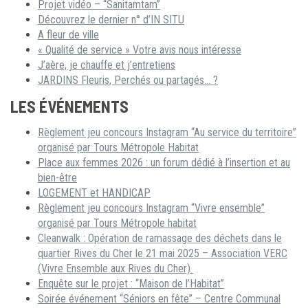
Projet vidéo – “Sanitamtam”
Découvrez le dernier n° d’IN SITU
A fleur de ville
« Qualité de service » Votre avis nous intéresse
J’aère, je chauffe et j’entretiens
JARDINS Fleuris, Perchés ou partagés… ?
LES ÉVÉNEMENTS
Règlement jeu concours Instagram “Au service du territoire”
organisé par Tours Métropole Habitat
Place aux femmes 2026 : un forum dédié à l’insertion et au
bien-être
LOGEMENT et HANDICAP
Règlement jeu concours Instagram “Vivre ensemble”
organisé par Tours Métropole habitat
Cleanwalk : Opération de ramassage des déchets dans le
quartier Rives du Cher le 21 mai 2025 – Association VERC
(Vivre Ensemble aux Rives du Cher)
Enquête sur le projet : “Maison de l’Habitat”
Soirée événement “Séniors en fête” – Centre Communal