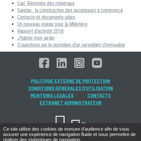
Cap’ Réemploi des matériaux
Sanitas : la construction des ascenseurs a commencé
Contacts et documents utiles
Un nouveau visage pour la Milletière
Rapport d’activité 2018
J’habite mon jardin
3 questions sur le quotidien d’un surveillant d’immeuble
POLITIQUE EXTERNE DE PROTECTION
CONDITIONS GÉNÉRALES D’UTILISATION
MENTIONS LÉGALES
CONTACTS
EXTRANET ADMINISTRATEUR
Ce site utilise des cookies de mesure d'audience afin de vous
assurer une expérience de navigation fluide et nous permettre de
réaliser des statistiques de navigation.