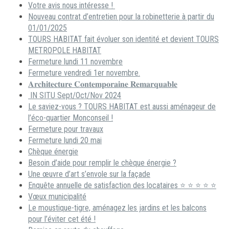
Votre avis nous intéresse !
Nouveau contrat d’entretien pour la robinetterie à partir du
01/01/2025
TOURS HABITAT fait évoluer son identité et devient TOURS
METROPOLE HABITAT
Fermeture lundi 11 novembre
Fermeture vendredi 1er novembre.
𝐀𝐫𝐜𝐡𝐢𝐭𝐞𝐜𝐭𝐮𝐫𝐞 𝐂𝐨𝐧𝐭𝐞𝐦𝐩𝐨𝐫𝐚𝐢𝐧𝐞 𝐑𝐞𝐦𝐚𝐫𝐪𝐮𝐚𝐛𝐥𝐞
IN SITU Sept/Oct/Nov 2024
Le saviez-vous ? TOURS HABITAT est aussi aménageur de
l’éco-quartier Monconseil !
Fermeture pour travaux
Fermeture lundi 20 mai
Chèque énergie
Besoin d’aide pour remplir le chèque énergie ?
Une œuvre d’art s’envole sur la façade
Enquête annuelle de satisfaction des locataires ⭐ ⭐ ⭐ ⭐ ⭐
Vœux municipalité
Le moustique-tigre, aménagez les jardins et les balcons
pour l’éviter cet été !