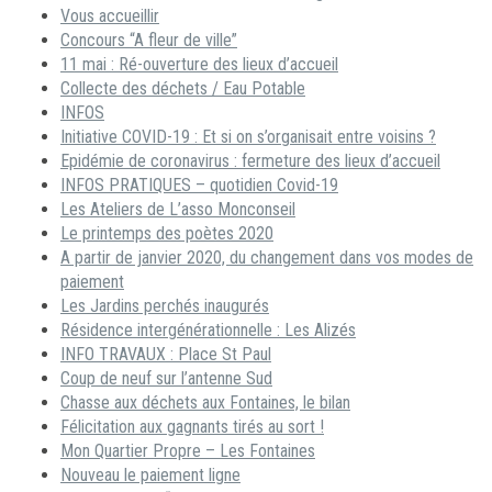
Vous accueillir
Concours “A fleur de ville”
11 mai : Ré-ouverture des lieux d’accueil
Collecte des déchets / Eau Potable
INFOS
Initiative COVID-19 : Et si on s’organisait entre voisins ?
Epidémie de coronavirus : fermeture des lieux d’accueil
INFOS PRATIQUES – quotidien Covid-19
Les Ateliers de L’asso Monconseil
Le printemps des poètes 2020
A partir de janvier 2020, du changement dans vos modes de
paiement
Les Jardins perchés inaugurés
Résidence intergénérationnelle : Les Alizés
INFO TRAVAUX : Place St Paul
Coup de neuf sur l’antenne Sud
Chasse aux déchets aux Fontaines, le bilan
Félicitation aux gagnants tirés au sort !
Mon Quartier Propre – Les Fontaines
Nouveau le paiement ligne