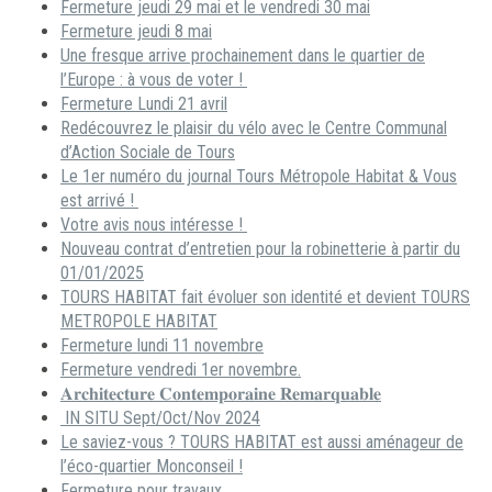
Fermeture jeudi 29 mai et le vendredi 30 mai
Fermeture jeudi 8 mai
Une fresque arrive prochainement dans le quartier de
l’Europe : à vous de voter !
Fermeture Lundi 21 avril
Redécouvrez le plaisir du vélo avec le Centre Communal
d’Action Sociale de Tours
Le 1er numéro du journal Tours Métropole Habitat & Vous
est arrivé !
Votre avis nous intéresse !
Nouveau contrat d’entretien pour la robinetterie à partir du
01/01/2025
TOURS HABITAT fait évoluer son identité et devient TOURS
METROPOLE HABITAT
Fermeture lundi 11 novembre
Fermeture vendredi 1er novembre.
𝐀𝐫𝐜𝐡𝐢𝐭𝐞𝐜𝐭𝐮𝐫𝐞 𝐂𝐨𝐧𝐭𝐞𝐦𝐩𝐨𝐫𝐚𝐢𝐧𝐞 𝐑𝐞𝐦𝐚𝐫𝐪𝐮𝐚𝐛𝐥𝐞
IN SITU Sept/Oct/Nov 2024
Le saviez-vous ? TOURS HABITAT est aussi aménageur de
l’éco-quartier Monconseil !
Fermeture pour travaux