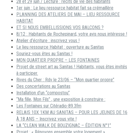
28 et 29 juin / Lecture : récits de vie des habitants
1er juin : Le lieu ressource habitat fait sa crémaillère
PLANNING DES ATELIERS DE MAI – LIEU RESSOURCE
HABITAT
ET SI NOUS EMBELLISSIONS VOS BALCONS ?
8/12 : Habitants de Rochepinard, votre avis nous intéresse !
Atelier d’écriture : inscrivez vous !
Le lieu ressource Habitat : ouverture au Sanitas
Souriez-vous êtes au Sanitas !
MON QUARTIER PROPRE – LES FONTAINES
Projet de street art au Sanitas ! Habitants, vous êtes invités
à participer.
Rives du Cher : Rdv le 23/06 – “Mon quartier propre”
Des concertations au Sanitas
Installation d’un “compostou”
“Ma fille, Mon Fils” , une exposition à construire :
Les Fontaines sur Citéradio-89.3fm
RELAIS 10X 1KM AU SANITAS – POUR LES JEUNES DE 16
À 18 ANS – Inscrivez vous vite !
LA “CLEAN WALK DE BOUZIGNAC – ÉDITION N°1”
Projet : « Rénovons ensemble votre logement »