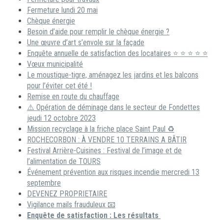
Fermeture lundi 20 mai
Chèque énergie
Besoin d’aide pour remplir le chèque énergie ?
Une œuvre d’art s’envole sur la façade
Enquête annuelle de satisfaction des locataires ⭐ ⭐ ⭐ ⭐ ⭐
Vœux municipalité
Le moustique-tigre, aménagez les jardins et les balcons
pour l’éviter cet été !
Remise en route du chauffage
⚠️ Opération de déminage dans le secteur de Fondettes
jeudi 12 octobre 2023
Mission recyclage à la friche place Saint Paul ♻️
ROCHECORBON : À VENDRE 10 TERRAINS A BÂTIR
Festival Arrière-Cuisines : Festival de l’image et de
l’alimentation de TOURS
Événement prévention aux risques incendie mercredi 13
septembre
DEVENEZ PROPRIETAIRE
Vigilance mails frauduleux 📧
Enquête de satisfaction : Les résultats