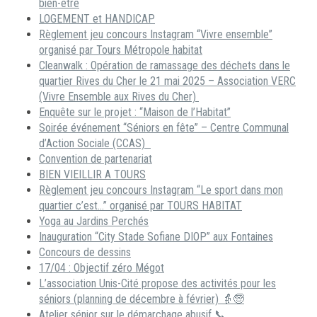
bien-être
LOGEMENT et HANDICAP
Règlement jeu concours Instagram “Vivre ensemble”
organisé par Tours Métropole habitat
Cleanwalk : Opération de ramassage des déchets dans le
quartier Rives du Cher le 21 mai 2025 – Association VERC
(Vivre Ensemble aux Rives du Cher)
Enquête sur le projet : “Maison de l’Habitat”
Soirée événement “Séniors en fête” – Centre Communal
d’Action Sociale (CCAS)
Convention de partenariat
BIEN VIEILLIR A TOURS
Règlement jeu concours Instagram “Le sport dans mon
quartier c’est…” organisé par TOURS HABITAT
Yoga au Jardins Perchés
Inauguration “City Stade Sofiane DIOP” aux Fontaines
Concours de dessins
17/04 : Objectif zéro Mégot
L’association Unis-Cité propose des activités pour les
séniors (planning de décembre à février) 👵🧓
Atelier sénior sur le démarchage abusif 📞