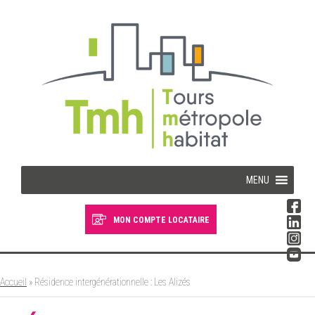
Cookies management panel
MENU
MON COMPTE LOCATAIRE
Devenir locataire
Devenir propriétaire
Accueil
»
Résidence intergénérationnelle : Les Alizés
Je suis locataire