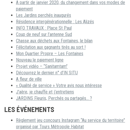
A partir de janvier 2020, du changement dans vos modes de
paiement
Les Jardins perchés inaugurés
Résidence intergénérationnelle : Les Alizés
INFO TRAVAUX : Place St Paul
Coup de neuf sur l’antenne Sud
Chasse aux déchets aux Fontaines, le bilan
Félicitation aux gagnants tirés au sort !
Mon Quartier Propre – Les Fontaines
Nouveau le paiement ligne
Projet vidéo – “Sanitamtam”
Découvrez le dernier n° d’IN SITU
A fleur de ville
« Qualité de service » Votre avis nous intéresse
J’aère, je chauffe et j’entretiens
JARDINS Fleuris, Perchés ou partagés… ?
LES ÉVÉNEMENTS
Règlement jeu concours Instagram “Au service du territoire”
organisé par Tours Métropole Habitat