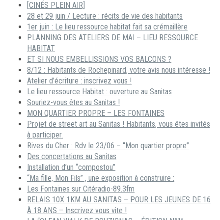
[CINÉS PLEIN AIR]
28 et 29 juin / Lecture : récits de vie des habitants
1er juin : Le lieu ressource habitat fait sa crémaillère
PLANNING DES ATELIERS DE MAI – LIEU RESSOURCE
HABITAT
ET SI NOUS EMBELLISSIONS VOS BALCONS ?
8/12 : Habitants de Rochepinard, votre avis nous intéresse !
Atelier d’écriture : inscrivez vous !
Le lieu ressource Habitat : ouverture au Sanitas
Souriez-vous êtes au Sanitas !
MON QUARTIER PROPRE – LES FONTAINES
Projet de street art au Sanitas ! Habitants, vous êtes invités
à participer.
Rives du Cher : Rdv le 23/06 – “Mon quartier propre”
Des concertations au Sanitas
Installation d’un “compostou”
“Ma fille, Mon Fils” , une exposition à construire :
Les Fontaines sur Citéradio-89.3fm
RELAIS 10X 1KM AU SANITAS – POUR LES JEUNES DE 16
À 18 ANS – Inscrivez vous vite !