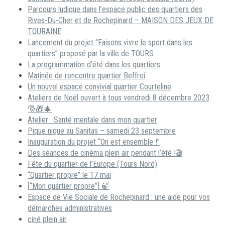
Parcours ludique dans l’espace public des quartiers des
Rives-Du-Cher et de Rochepinard – MAISON DES JEUX DE
TOURAINE
Lancement du projet “Faisons vivre le sport dans les
quartiers” proposé par la ville de TOURS
La programmation d’été dans les quartiers
Matinée de rencontre quartier Beffroi
Un nouvel espace convivial quartier Courteline
Ateliers de Noël ouvert à tous vendredi 8 décembre 2023
🎅🎁🎄
Atelier : Santé mentale dans mon quartier
Pique nique au Sanitas – samedi 23 septembre
Inauguration du projet “On est ensemble !”
Des séances de cinéma plein air pendant l’été !🎬
Fête du quartier de l’Europe (Tours Nord)
“Quartier propre” le 17 mai
[“Mon quartier propre”] 🍃
Espace de Vie Sociale de Rochepinard : une aide pour vos
démarches administratives
ciné plein air