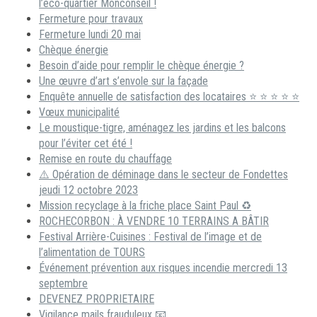
l’éco-quartier Monconseil !
Fermeture pour travaux
Fermeture lundi 20 mai
Chèque énergie
Besoin d’aide pour remplir le chèque énergie ?
Une œuvre d’art s’envole sur la façade
Enquête annuelle de satisfaction des locataires ⭐ ⭐ ⭐ ⭐ ⭐
Vœux municipalité
Le moustique-tigre, aménagez les jardins et les balcons
pour l’éviter cet été !
Remise en route du chauffage
⚠️ Opération de déminage dans le secteur de Fondettes
jeudi 12 octobre 2023
Mission recyclage à la friche place Saint Paul ♻️
ROCHECORBON : À VENDRE 10 TERRAINS A BÂTIR
Festival Arrière-Cuisines : Festival de l’image et de
l’alimentation de TOURS
Événement prévention aux risques incendie mercredi 13
septembre
DEVENEZ PROPRIETAIRE
Vigilance mails frauduleux 📧