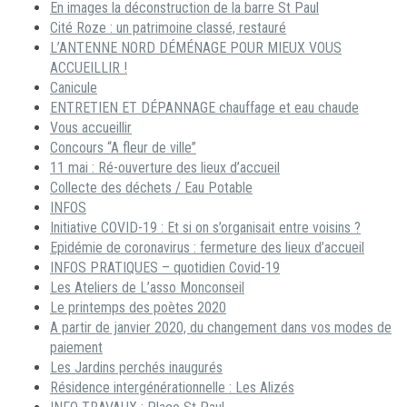
En images la déconstruction de la barre St Paul
Cité Roze : un patrimoine classé, restauré
L’ANTENNE NORD DÉMÉNAGE POUR MIEUX VOUS
ACCUEILLIR !
Canicule
ENTRETIEN ET DÉPANNAGE chauffage et eau chaude
Vous accueillir
Concours “A fleur de ville”
11 mai : Ré-ouverture des lieux d’accueil
Collecte des déchets / Eau Potable
INFOS
Initiative COVID-19 : Et si on s’organisait entre voisins ?
Epidémie de coronavirus : fermeture des lieux d’accueil
INFOS PRATIQUES – quotidien Covid-19
Les Ateliers de L’asso Monconseil
Le printemps des poètes 2020
A partir de janvier 2020, du changement dans vos modes de
paiement
Les Jardins perchés inaugurés
Résidence intergénérationnelle : Les Alizés