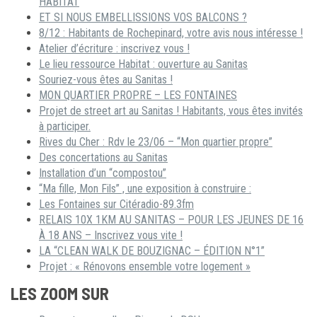
HABITAT
ET SI NOUS EMBELLISSIONS VOS BALCONS ?
8/12 : Habitants de Rochepinard, votre avis nous intéresse !
Atelier d’écriture : inscrivez vous !
Le lieu ressource Habitat : ouverture au Sanitas
Souriez-vous êtes au Sanitas !
MON QUARTIER PROPRE – LES FONTAINES
Projet de street art au Sanitas ! Habitants, vous êtes invités
à participer.
Rives du Cher : Rdv le 23/06 – “Mon quartier propre”
Des concertations au Sanitas
Installation d’un “compostou”
“Ma fille, Mon Fils” , une exposition à construire :
Les Fontaines sur Citéradio-89.3fm
RELAIS 10X 1KM AU SANITAS – POUR LES JEUNES DE 16
À 18 ANS – Inscrivez vous vite !
LA “CLEAN WALK DE BOUZIGNAC – ÉDITION N°1”
Projet : « Rénovons ensemble votre logement »
LES ZOOM SUR