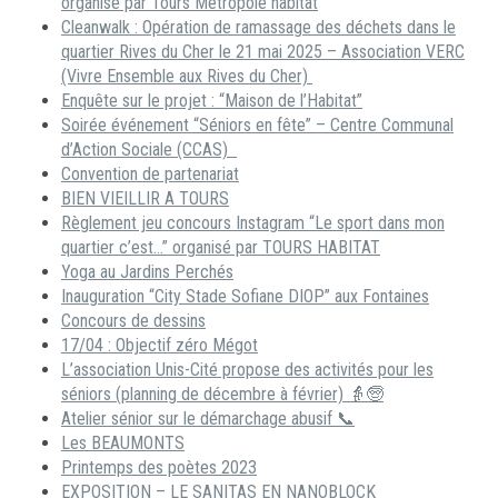
organisé par Tours Métropole habitat
Cleanwalk : Opération de ramassage des déchets dans le
quartier Rives du Cher le 21 mai 2025 – Association VERC
(Vivre Ensemble aux Rives du Cher)
Enquête sur le projet : “Maison de l’Habitat”
Soirée événement “Séniors en fête” – Centre Communal
d’Action Sociale (CCAS)
Convention de partenariat
BIEN VIEILLIR A TOURS
Règlement jeu concours Instagram “Le sport dans mon
quartier c’est…” organisé par TOURS HABITAT
Yoga au Jardins Perchés
Inauguration “City Stade Sofiane DIOP” aux Fontaines
Concours de dessins
17/04 : Objectif zéro Mégot
L’association Unis-Cité propose des activités pour les
séniors (planning de décembre à février) 👵🧓
Atelier sénior sur le démarchage abusif 📞
Les BEAUMONTS
Printemps des poètes 2023
EXPOSITION – LE SANITAS EN NANOBLOCK