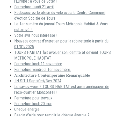
l’Europe : à vous de voter !
Fermeture Lundi 21 avril
Redécouvrez le plaisir du vélo avec le Centre Communal
d’Action Sociale de Tours
Le 1er numéro du journal Tours Métropole Habitat & Vous
est arrivé !
Votre avis nous intéresse !
Nouveau contrat d’entretien pour la robinetterie à partir du
01/01/2025
TOURS HABITAT fait évoluer son identité et devient TOURS
METROPOLE HABITAT
Fermeture lundi 11 novembre
Fermeture vendredi 1er novembre.
𝐀𝐫𝐜𝐡𝐢𝐭𝐞𝐜𝐭𝐮𝐫𝐞 𝐂𝐨𝐧𝐭𝐞𝐦𝐩𝐨𝐫𝐚𝐢𝐧𝐞 𝐑𝐞𝐦𝐚𝐫𝐪𝐮𝐚𝐛𝐥𝐞
IN SITU Sept/Oct/Nov 2024
Le saviez-vous ? TOURS HABITAT est aussi aménageur de
l’éco-quartier Monconseil !
Fermeture pour travaux
Fermeture lundi 20 mai
Chèque énergie
Besoin d’aide pour remplir le chèque énergie ?