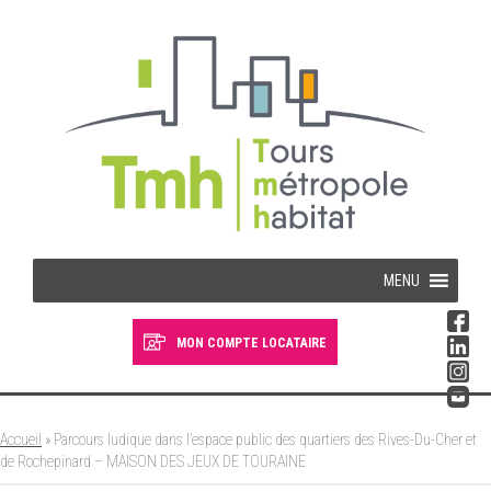
Cookies management panel
MENU
MON COMPTE LOCATAIRE
Devenir locataire
Devenir propriétaire
Accueil
»
Parcours ludique dans l’espace public des quartiers des Rives-Du-Cher et
de Rochepinard – MAISON DES JEUX DE TOURAINE
Je suis locataire