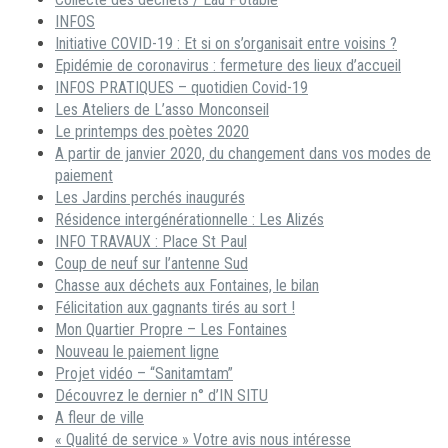
INFOS
Initiative COVID-19 : Et si on s’organisait entre voisins ?
Epidémie de coronavirus : fermeture des lieux d’accueil
INFOS PRATIQUES – quotidien Covid-19
Les Ateliers de L’asso Monconseil
Le printemps des poètes 2020
A partir de janvier 2020, du changement dans vos modes de
paiement
Les Jardins perchés inaugurés
Résidence intergénérationnelle : Les Alizés
INFO TRAVAUX : Place St Paul
Coup de neuf sur l’antenne Sud
Chasse aux déchets aux Fontaines, le bilan
Félicitation aux gagnants tirés au sort !
Mon Quartier Propre – Les Fontaines
Nouveau le paiement ligne
Projet vidéo – “Sanitamtam”
Découvrez le dernier n° d’IN SITU
A fleur de ville
« Qualité de service » Votre avis nous intéresse