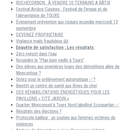
ROCHECORBON : À VENDRE 10 TERRAINS A BÂTIR
Festival Arrière-Cuisines : Festival de l’image et de
l’alimentation de TOURS
Événement prévention aux risques incendie mercredi 13
septembre
DEVENEZ PROPRIETAIRE
Vigilance mails frauduleux 📧
Enquête de satisfaction : Les résultats
Zéro mégot dans l’eau
Rejoindre le “Plan bien vieillir à Tours”
Des élèves aux premières loges des démolitions allée de
Moncontour ?
Optez pour le prélèvement automatique ✅?
Bientôt un centre de santé aux Rives du cher
DES RÉHABILITATIONS ÉNERGÉTIQUES POUR LES
PAVILLONS « CITÉ JARDIN »
Quartier Monconseil à Tours Nord labellisé Ecoquartier ✅
Résultats des élections ?
Protocole bailleur : un soutien aux femmes victimes de
violences