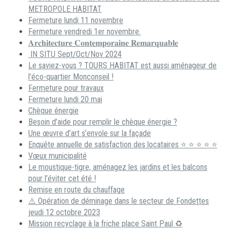
METROPOLE HABITAT
Fermeture lundi 11 novembre
Fermeture vendredi 1er novembre.
𝐀𝐫𝐜𝐡𝐢𝐭𝐞𝐜𝐭𝐮𝐫𝐞 𝐂𝐨𝐧𝐭𝐞𝐦𝐩𝐨𝐫𝐚𝐢𝐧𝐞 𝐑𝐞𝐦𝐚𝐫𝐪𝐮𝐚𝐛𝐥𝐞
IN SITU Sept/Oct/Nov 2024
Le saviez-vous ? TOURS HABITAT est aussi aménageur de
l’éco-quartier Monconseil !
Fermeture pour travaux
Fermeture lundi 20 mai
Chèque énergie
Besoin d’aide pour remplir le chèque énergie ?
Une œuvre d’art s’envole sur la façade
Enquête annuelle de satisfaction des locataires ⭐ ⭐ ⭐ ⭐ ⭐
Vœux municipalité
Le moustique-tigre, aménagez les jardins et les balcons
pour l’éviter cet été !
Remise en route du chauffage
⚠️ Opération de déminage dans le secteur de Fondettes
jeudi 12 octobre 2023
Mission recyclage à la friche place Saint Paul ♻️