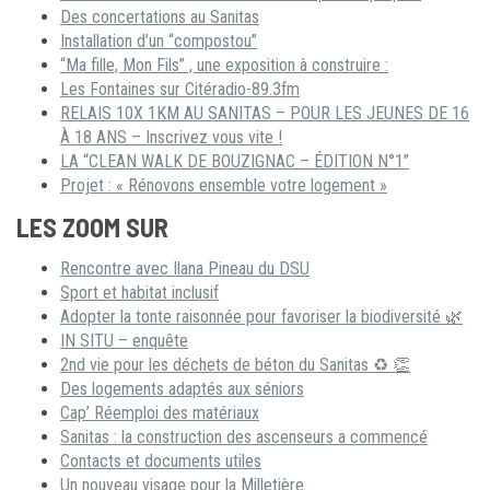
Des concertations au Sanitas
Installation d’un “compostou”
“Ma fille, Mon Fils” , une exposition à construire :
Les Fontaines sur Citéradio-89.3fm
RELAIS 10X 1KM AU SANITAS – POUR LES JEUNES DE 16
À 18 ANS – Inscrivez vous vite !
LA “CLEAN WALK DE BOUZIGNAC – ÉDITION N°1”
Projet : « Rénovons ensemble votre logement »
LES ZOOM SUR
Rencontre avec Ilana Pineau du DSU
Sport et habitat inclusif
Adopter la tonte raisonnée pour favoriser la biodiversité 🌿
IN SITU – enquête
2nd vie pour les déchets de béton du Sanitas ♻ 👏
Des logements adaptés aux séniors
Cap’ Réemploi des matériaux
Sanitas : la construction des ascenseurs a commencé
Contacts et documents utiles
Un nouveau visage pour la Milletière