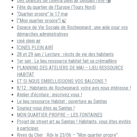
Des séances de cinéma plein air pendant l’été !🎬
Fête du quartier de l’Europe (Tours Nord)
“Quartier propre” le 17 mai
[“Mon quartier propre”] 🍃
Espace de Vie Sociale de Rochepinard : une aide pour vos
démarches administratives
ciné plein air
[CINÉS PLEIN AIR]
28 et 29 juin / Lecture : récits de vie des habitants
1er juin : Le lieu ressource habitat fait sa crémaillère
PLANNING DES ATELIERS DE MAI – LIEU RESSOURCE
HABITAT
ET SI NOUS EMBELLISSIONS VOS BALCONS ?
8/12 : Habitants de Rochepinard, votre avis nous intéresse !
Atelier d’écriture : inscrivez vous !
Le lieu ressource Habitat : ouverture au Sanitas
Souriez-vous êtes au Sanitas !
MON QUARTIER PROPRE – LES FONTAINES
Projet de street art au Sanitas ! Habitants, vous êtes invités
à participer.
Rives du Cher : Rdv le 23/06 – “Mon quartier propre”