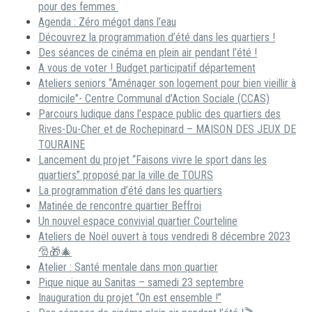
pour des femmes
Agenda : Zéro mégot dans l’eau
Découvrez la programmation d’été dans les quartiers !
Des séances de cinéma en plein air pendant l’été !
A vous de voter ! Budget participatif département
Ateliers seniors “Aménager son logement pour bien vieillir à
domicile”- Centre Communal d’Action Sociale (CCAS)
Parcours ludique dans l’espace public des quartiers des
Rives-Du-Cher et de Rochepinard – MAISON DES JEUX DE
TOURAINE
Lancement du projet “Faisons vivre le sport dans les
quartiers” proposé par la ville de TOURS
La programmation d’été dans les quartiers
Matinée de rencontre quartier Beffroi
Un nouvel espace convivial quartier Courteline
Ateliers de Noël ouvert à tous vendredi 8 décembre 2023
🎅🎁🎄
Atelier : Santé mentale dans mon quartier
Pique nique au Sanitas – samedi 23 septembre
Inauguration du projet “On est ensemble !”