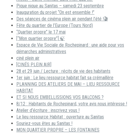
Pique nique au Sanitas – samedi 23 septembre
Inauguration du projet “On est ensemble !”
Des séances de cinéma plein air pendant l’été !🎬
Fête du quartier de l’Europe (Tours Nord)
“Quartier propre” le 17 mai
[“Mon quartier propre”] 🍃
Espace de Vie Sociale de Rochepinard : une aide pour vos
démarches administratives
ciné plein air
[CINÉS PLEIN AIR]
28 et 29 juin / Lecture : récits de vie des habitants
1er juin : Le lieu ressource habitat fait sa crémaillère
PLANNING DES ATELIERS DE MAI – LIEU RESSOURCE
HABITAT
ET SI NOUS EMBELLISSIONS VOS BALCONS ?
8/12 : Habitants de Rochepinard, votre avis nous intéresse !
Atelier d’écriture : inscrivez vous !
Le lieu ressource Habitat : ouverture au Sanitas
Souriez-vous êtes au Sanitas !
MON QUARTIER PROPRE – LES FONTAINES