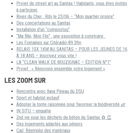
Projet de street art au Sanitas ! Habitants, vous êtes invités
à participer.
Rives du Cher : Rdv le 23/06 – “Mon quartier propre”
Des concertations au Sanitas
Installation d’un “compostou”
“Ma fille, Mon Fils” , une exposition à construire :
Les Fontaines sur Citéradio-89.3fm
RELAIS 10X 1KM AU SANITAS – POUR LES JEUNES DE 16
À 18 ANS – Inscrivez vous vite !
LA “CLEAN WALK DE BOUZIGNAC – ÉDITION N°1”
Projet : « Rénovons ensemble votre logement »
LES ZOOM SUR
Rencontre avec Ilana Pineau du DSU
Sport et habitat inclusif
Adopter la tonte raisonnée pour favoriser la biodiversité 🌿
IN SITU – enquête
2nd vie pour les déchets de béton du Sanitas ♻ 👏
Des logements adaptés aux séniors
Cap’ Réemploi des matériaux