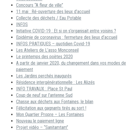
Concours “A fleur de ville”
11 mai : Ré-ouverture des lieux d’accueil
Collecte des déchets / Eau Potable
INFOS
Initiative COVID-19 : Et si on s’organisait entre voisins ?
Epidémie de coronavirus : fermeture des lieux d’accueil
INFOS PRATIQUES – quotidien Covid-19
Les Ateliers de L’asso Monconseil
Le printemps des poètes 2020
A partir de janvier 2020, du changement dans vos modes de
paiement
Les Jardins perchés inaugurés
Résidence intergénérationnelle : Les Alizés
INFO TRAVAUX : Place St Paul
Coup de neuf sur l’antenne Sud
Chasse aux déchets aux Fontaines, le bilan
Félicitation aux gagnants tirés au sort !
Mon Quartier Propre – Les Fontaines
Nouveau le paiement ligne
Projet vidéo – “Sanitamtam”