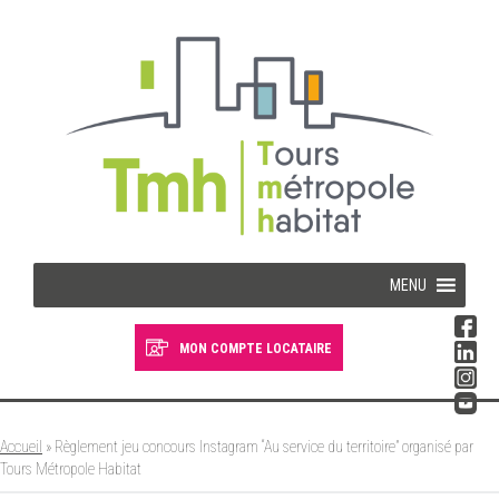
Cookies management panel
MENU
MON COMPTE LOCATAIRE
Devenir locataire
Devenir propriétaire
Accueil
»
Règlement jeu concours Instagram “Au service du territoire” organisé par
Tours Métropole Habitat
Je suis locataire