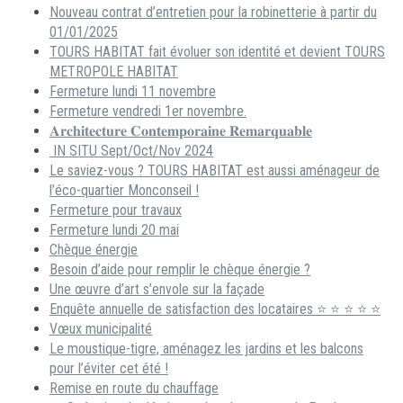
Nouveau contrat d’entretien pour la robinetterie à partir du
01/01/2025
TOURS HABITAT fait évoluer son identité et devient TOURS
METROPOLE HABITAT
Fermeture lundi 11 novembre
Fermeture vendredi 1er novembre.
𝐀𝐫𝐜𝐡𝐢𝐭𝐞𝐜𝐭𝐮𝐫𝐞 𝐂𝐨𝐧𝐭𝐞𝐦𝐩𝐨𝐫𝐚𝐢𝐧𝐞 𝐑𝐞𝐦𝐚𝐫𝐪𝐮𝐚𝐛𝐥𝐞
IN SITU Sept/Oct/Nov 2024
Le saviez-vous ? TOURS HABITAT est aussi aménageur de
l’éco-quartier Monconseil !
Fermeture pour travaux
Fermeture lundi 20 mai
Chèque énergie
Besoin d’aide pour remplir le chèque énergie ?
Une œuvre d’art s’envole sur la façade
Enquête annuelle de satisfaction des locataires ⭐ ⭐ ⭐ ⭐ ⭐
Vœux municipalité
Le moustique-tigre, aménagez les jardins et les balcons
pour l’éviter cet été !
Remise en route du chauffage