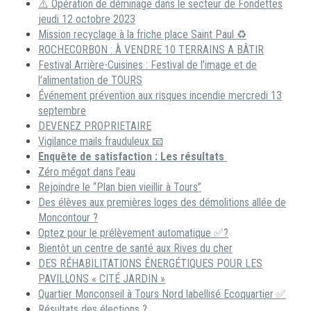
⚠️ Opération de déminage dans le secteur de Fondettes
jeudi 12 octobre 2023
Mission recyclage à la friche place Saint Paul ♻️
ROCHECORBON : À VENDRE 10 TERRAINS A BÂTIR
Festival Arrière-Cuisines : Festival de l’image et de
l’alimentation de TOURS
Événement prévention aux risques incendie mercredi 13
septembre
DEVENEZ PROPRIETAIRE
Vigilance mails frauduleux 📧
Enquête de satisfaction : Les résultats
Zéro mégot dans l’eau
Rejoindre le “Plan bien vieillir à Tours”
Des élèves aux premières loges des démolitions allée de
Moncontour ?
Optez pour le prélèvement automatique ✅?
Bientôt un centre de santé aux Rives du cher
DES RÉHABILITATIONS ÉNERGÉTIQUES POUR LES
PAVILLONS « CITÉ JARDIN »
Quartier Monconseil à Tours Nord labellisé Ecoquartier ✅
Résultats des élections ?