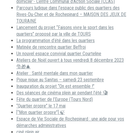
domicile”- Centre Communal d’Action Sociale (CCAS)
Parcours ludique dans l’espace public des quartiers des
Rives-Du-Cher et de Rochepinard – MAISON DES JEUX DE
TOURAINE
Lancement du projet “Faisons vivre le sport dans les
quartiers” proposé par la ville de TOURS
La programmation d’été dans les quartiers
Matinée de rencontre quartier Beffroi
Un nouvel espace convivial quartier Courteline
Ateliers de Noël ouvert à tous vendredi 8 décembre 2023
🎅🎁🎄
Atelier : Santé mentale dans mon quartier
Pique nique au Sanitas – samedi 23 septembre
Inauguration du projet “On est ensemble !”
Des séances de cinéma plein air pendant l’été !🎬
Fête du quartier de l’Europe (Tours Nord)
“Quartier propre” le 17 mai
[“Mon quartier propre”] 🍃
Espace de Vie Sociale de Rochepinard : une aide pour vos
démarches administratives
ciné plein air