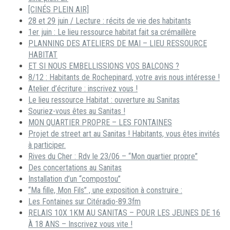
[CINÉS PLEIN AIR]
28 et 29 juin / Lecture : récits de vie des habitants
1er juin : Le lieu ressource habitat fait sa crémaillère
PLANNING DES ATELIERS DE MAI – LIEU RESSOURCE
HABITAT
ET SI NOUS EMBELLISSIONS VOS BALCONS ?
8/12 : Habitants de Rochepinard, votre avis nous intéresse !
Atelier d’écriture : inscrivez vous !
Le lieu ressource Habitat : ouverture au Sanitas
Souriez-vous êtes au Sanitas !
MON QUARTIER PROPRE – LES FONTAINES
Projet de street art au Sanitas ! Habitants, vous êtes invités
à participer.
Rives du Cher : Rdv le 23/06 – “Mon quartier propre”
Des concertations au Sanitas
Installation d’un “compostou”
“Ma fille, Mon Fils” , une exposition à construire :
Les Fontaines sur Citéradio-89.3fm
RELAIS 10X 1KM AU SANITAS – POUR LES JEUNES DE 16
À 18 ANS – Inscrivez vous vite !