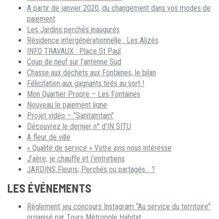
A partir de janvier 2020, du changement dans vos modes de
paiement
Les Jardins perchés inaugurés
Résidence intergénérationnelle : Les Alizés
INFO TRAVAUX : Place St Paul
Coup de neuf sur l’antenne Sud
Chasse aux déchets aux Fontaines, le bilan
Félicitation aux gagnants tirés au sort !
Mon Quartier Propre – Les Fontaines
Nouveau le paiement ligne
Projet vidéo – “Sanitamtam”
Découvrez le dernier n° d’IN SITU
A fleur de ville
« Qualité de service » Votre avis nous intéresse
J’aère, je chauffe et j’entretiens
JARDINS Fleuris, Perchés ou partagés… ?
LES ÉVÉNEMENTS
Règlement jeu concours Instagram “Au service du territoire”
organisé par Tours Métropole Habitat