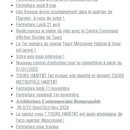
Fermeture jeudi 8 mai
Une fresque arrive prochainement dans le quartier de
l’Europe : à vous de voter !
Fermeture Lundi 21 avril
Redécouvrez le plaisir du vélo avec le Centre Communal
d’Action Sociale de Tours
Le 1er numéro du journal Tours Métropole Habitat & Vous
est arrivé !
Votre avis nous intéresse !
Nouveau contrat d’entretien pour la robinetterie à partir du
01/01/2025
TOURS HABITAT fait évoluer son identité et devient TOURS
METROPOLE HABITAT
Fermeture lundi 11 novembre
Fermeture vendredi 1er novembre.
𝐀𝐫𝐜𝐡𝐢𝐭𝐞𝐜𝐭𝐮𝐫𝐞 𝐂𝐨𝐧𝐭𝐞𝐦𝐩𝐨𝐫𝐚𝐢𝐧𝐞 𝐑𝐞𝐦𝐚𝐫𝐪𝐮𝐚𝐛𝐥𝐞
IN SITU Sept/Oct/Nov 2024
Le saviez-vous ? TOURS HABITAT est aussi aménageur de
l’éco-quartier Monconseil !
Fermeture pour travaux