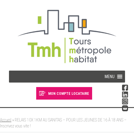
Cookies management panel
MENU
MON COMPTE LOCATAIRE
Devenir locataire
Devenir propriétaire
Accueil
»
RELAIS 10X 1KM AU SANITAS – POUR LES JEUNES DE 16 À 18 ANS –
Inscrivez vous vite !
Je suis locataire