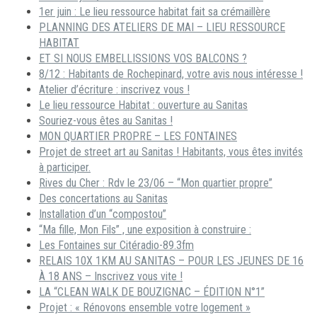
1er juin : Le lieu ressource habitat fait sa crémaillère
PLANNING DES ATELIERS DE MAI – LIEU RESSOURCE
HABITAT
ET SI NOUS EMBELLISSIONS VOS BALCONS ?
8/12 : Habitants de Rochepinard, votre avis nous intéresse !
Atelier d’écriture : inscrivez vous !
Le lieu ressource Habitat : ouverture au Sanitas
Souriez-vous êtes au Sanitas !
MON QUARTIER PROPRE – LES FONTAINES
Projet de street art au Sanitas ! Habitants, vous êtes invités
à participer.
Rives du Cher : Rdv le 23/06 – “Mon quartier propre”
Des concertations au Sanitas
Installation d’un “compostou”
“Ma fille, Mon Fils” , une exposition à construire :
Les Fontaines sur Citéradio-89.3fm
RELAIS 10X 1KM AU SANITAS – POUR LES JEUNES DE 16
À 18 ANS – Inscrivez vous vite !
LA “CLEAN WALK DE BOUZIGNAC – ÉDITION N°1”
Projet : « Rénovons ensemble votre logement »