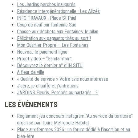
Les Jardins perchés inaugurés
Résidence intergénérationnelle : Les Alizés
INFO TRAVAUX : Place St Paul
Coup de neuf sur l’antenne Sud
Chasse aux déchets aux Fontaines, le bilan
Félicitation aux gagnants tirés au sort !
Mon Quartier Propre – Les Fontaines
Nouveau le paiement ligne
Projet vidéo – “Sanitamtam”
Découvrez le dernier n° d’IN SITU
A fleur de ville
« Qualité de service » Votre avis nous intéresse
J’aère, je chauffe et j’entretiens
JARDINS Fleuris, Perchés ou partagés… ?
LES ÉVÉNEMENTS
Règlement jeu concours Instagram “Au service du territoire”
organisé par Tours Métropole Habitat
Place aux femmes 2026 : un forum dédié à l’insertion et au
bien-être