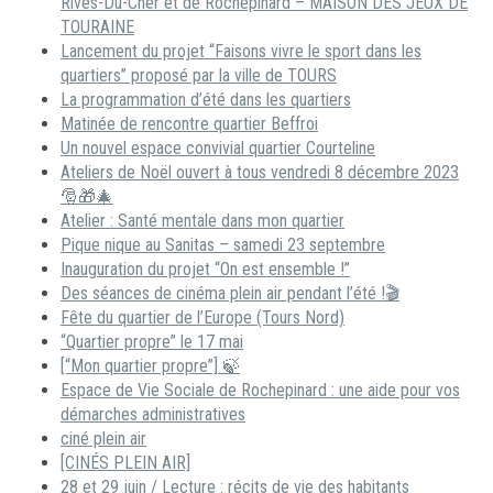
Rives-Du-Cher et de Rochepinard – MAISON DES JEUX DE
TOURAINE
Lancement du projet “Faisons vivre le sport dans les
quartiers” proposé par la ville de TOURS
La programmation d’été dans les quartiers
Matinée de rencontre quartier Beffroi
Un nouvel espace convivial quartier Courteline
Ateliers de Noël ouvert à tous vendredi 8 décembre 2023
🎅🎁🎄
Atelier : Santé mentale dans mon quartier
Pique nique au Sanitas – samedi 23 septembre
Inauguration du projet “On est ensemble !”
Des séances de cinéma plein air pendant l’été !🎬
Fête du quartier de l’Europe (Tours Nord)
“Quartier propre” le 17 mai
[“Mon quartier propre”] 🍃
Espace de Vie Sociale de Rochepinard : une aide pour vos
démarches administratives
ciné plein air
[CINÉS PLEIN AIR]
28 et 29 juin / Lecture : récits de vie des habitants