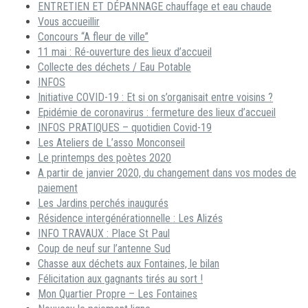
ENTRETIEN ET DÉPANNAGE chauffage et eau chaude
Vous accueillir
Concours “A fleur de ville”
11 mai : Ré-ouverture des lieux d’accueil
Collecte des déchets / Eau Potable
INFOS
Initiative COVID-19 : Et si on s’organisait entre voisins ?
Epidémie de coronavirus : fermeture des lieux d’accueil
INFOS PRATIQUES – quotidien Covid-19
Les Ateliers de L’asso Monconseil
Le printemps des poètes 2020
A partir de janvier 2020, du changement dans vos modes de
paiement
Les Jardins perchés inaugurés
Résidence intergénérationnelle : Les Alizés
INFO TRAVAUX : Place St Paul
Coup de neuf sur l’antenne Sud
Chasse aux déchets aux Fontaines, le bilan
Félicitation aux gagnants tirés au sort !
Mon Quartier Propre – Les Fontaines