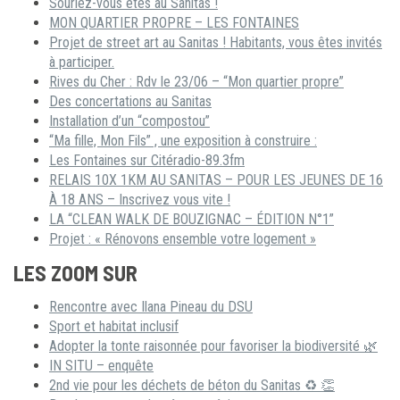
Souriez-vous êtes au Sanitas !
MON QUARTIER PROPRE – LES FONTAINES
Projet de street art au Sanitas ! Habitants, vous êtes invités
à participer.
Rives du Cher : Rdv le 23/06 – “Mon quartier propre”
Des concertations au Sanitas
Installation d’un “compostou”
“Ma fille, Mon Fils” , une exposition à construire :
Les Fontaines sur Citéradio-89.3fm
RELAIS 10X 1KM AU SANITAS – POUR LES JEUNES DE 16
À 18 ANS – Inscrivez vous vite !
LA “CLEAN WALK DE BOUZIGNAC – ÉDITION N°1”
Projet : « Rénovons ensemble votre logement »
LES ZOOM SUR
Rencontre avec Ilana Pineau du DSU
Sport et habitat inclusif
Adopter la tonte raisonnée pour favoriser la biodiversité 🌿
IN SITU – enquête
2nd vie pour les déchets de béton du Sanitas ♻ 👏