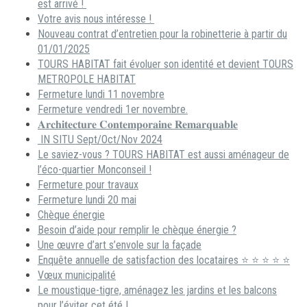
est arrivé !
Votre avis nous intéresse !
Nouveau contrat d’entretien pour la robinetterie à partir du
01/01/2025
TOURS HABITAT fait évoluer son identité et devient TOURS
METROPOLE HABITAT
Fermeture lundi 11 novembre
Fermeture vendredi 1er novembre.
𝐀𝐫𝐜𝐡𝐢𝐭𝐞𝐜𝐭𝐮𝐫𝐞 𝐂𝐨𝐧𝐭𝐞𝐦𝐩𝐨𝐫𝐚𝐢𝐧𝐞 𝐑𝐞𝐦𝐚𝐫𝐪𝐮𝐚𝐛𝐥𝐞
IN SITU Sept/Oct/Nov 2024
Le saviez-vous ? TOURS HABITAT est aussi aménageur de
l’éco-quartier Monconseil !
Fermeture pour travaux
Fermeture lundi 20 mai
Chèque énergie
Besoin d’aide pour remplir le chèque énergie ?
Une œuvre d’art s’envole sur la façade
Enquête annuelle de satisfaction des locataires ⭐ ⭐ ⭐ ⭐ ⭐
Vœux municipalité
Le moustique-tigre, aménagez les jardins et les balcons
pour l’éviter cet été !