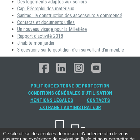
Des logements adaptés aux séniors
Cap’ Réemploi des matériaux
Sanitas : la construction des ascenseurs a commencé
Contacts et documents utiles
Un nouveau visage pour la Milletière
Rapport d’activité 2018
J’habite mon jardin
3 questions sur le quotidien d’un surveillant d’immeuble
POLITIQUE EXTERNE DE PROTECTION
CONDITIONS GÉNÉRALES D’UTILISATION
MENTIONS LÉGALES
CONTACTS
EXTRANET ADMINISTRATEUR
Ce site utilise des cookies de mesure d'audience afin de vous
assurer une expérience de navigation fluide et nous permettre de