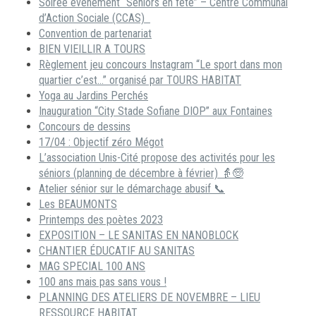
Soirée événement “Séniors en fête” – Centre Communal
d’Action Sociale (CCAS)
Convention de partenariat
BIEN VIEILLIR A TOURS
Règlement jeu concours Instagram “Le sport dans mon
quartier c’est…” organisé par TOURS HABITAT
Yoga au Jardins Perchés
Inauguration “City Stade Sofiane DIOP” aux Fontaines
Concours de dessins
17/04 : Objectif zéro Mégot
L’association Unis-Cité propose des activités pour les
séniors (planning de décembre à février) 👵🧓
Atelier sénior sur le démarchage abusif 📞
Les BEAUMONTS
Printemps des poètes 2023
EXPOSITION – LE SANITAS EN NANOBLOCK
CHANTIER ÉDUCATIF AU SANITAS
MAG SPECIAL 100 ANS
100 ans mais pas sans vous !
PLANNING DES ATELIERS DE NOVEMBRE – LIEU
RESSOURCE HABITAT