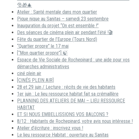
🎅🎁🎄
Atelier : Santé mentale dans mon quartier
Pique nique au Sanitas – samedi 23 septembre
Inauguration du projet “On est ensemble !”
Des séances de cinéma plein air pendant l’été !🎬
Fête du quartier de l’Europe (Tours Nord)
“Quartier propre” le 17 mai
[“Mon quartier propre”] 🍃
Espace de Vie Sociale de Rochepinard : une aide pour vos
démarches administratives
ciné plein air
[CINÉS PLEIN AIR]
28 et 29 juin / Lecture : récits de vie des habitants
1er juin : Le lieu ressource habitat fait sa crémaillère
PLANNING DES ATELIERS DE MAI – LIEU RESSOURCE
HABITAT
ET SI NOUS EMBELLISSIONS VOS BALCONS ?
8/12 : Habitants de Rochepinard, votre avis nous intéresse !
Atelier d’écriture : inscrivez vous !
Le lieu ressource Habitat : ouverture au Sanitas