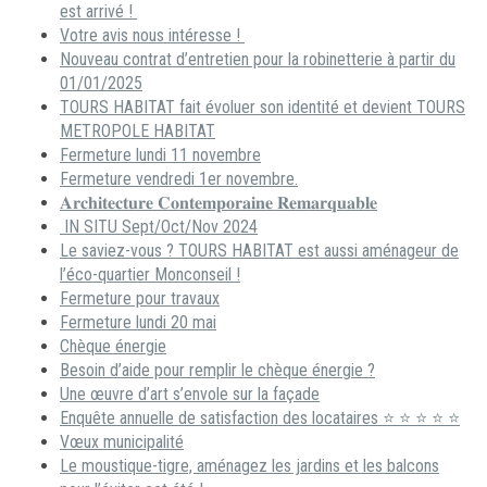
est arrivé !
Votre avis nous intéresse !
Nouveau contrat d’entretien pour la robinetterie à partir du
01/01/2025
TOURS HABITAT fait évoluer son identité et devient TOURS
METROPOLE HABITAT
Fermeture lundi 11 novembre
Fermeture vendredi 1er novembre.
𝐀𝐫𝐜𝐡𝐢𝐭𝐞𝐜𝐭𝐮𝐫𝐞 𝐂𝐨𝐧𝐭𝐞𝐦𝐩𝐨𝐫𝐚𝐢𝐧𝐞 𝐑𝐞𝐦𝐚𝐫𝐪𝐮𝐚𝐛𝐥𝐞
IN SITU Sept/Oct/Nov 2024
Le saviez-vous ? TOURS HABITAT est aussi aménageur de
l’éco-quartier Monconseil !
Fermeture pour travaux
Fermeture lundi 20 mai
Chèque énergie
Besoin d’aide pour remplir le chèque énergie ?
Une œuvre d’art s’envole sur la façade
Enquête annuelle de satisfaction des locataires ⭐ ⭐ ⭐ ⭐ ⭐
Vœux municipalité
Le moustique-tigre, aménagez les jardins et les balcons