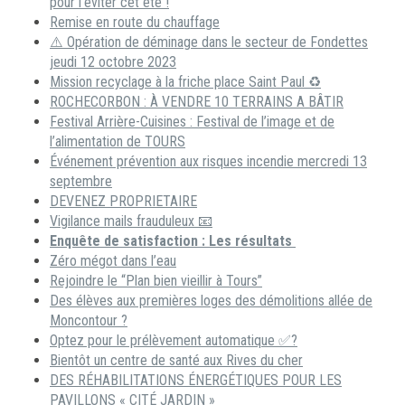
pour l’éviter cet été !
Remise en route du chauffage
⚠️ Opération de déminage dans le secteur de Fondettes
jeudi 12 octobre 2023
Mission recyclage à la friche place Saint Paul ♻️
ROCHECORBON : À VENDRE 10 TERRAINS A BÂTIR
Festival Arrière-Cuisines : Festival de l’image et de
l’alimentation de TOURS
Événement prévention aux risques incendie mercredi 13
septembre
DEVENEZ PROPRIETAIRE
Vigilance mails frauduleux 📧
Enquête de satisfaction : Les résultats
Zéro mégot dans l’eau
Rejoindre le “Plan bien vieillir à Tours”
Des élèves aux premières loges des démolitions allée de
Moncontour ?
Optez pour le prélèvement automatique ✅?
Bientôt un centre de santé aux Rives du cher
DES RÉHABILITATIONS ÉNERGÉTIQUES POUR LES
PAVILLONS « CITÉ JARDIN »