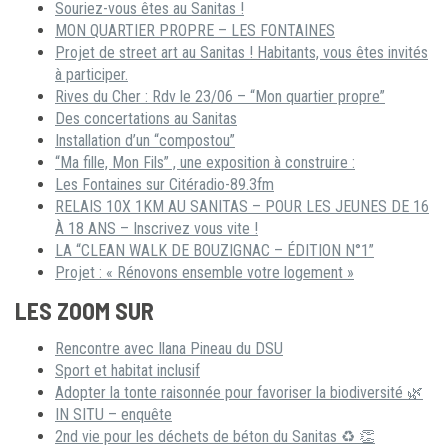
Souriez-vous êtes au Sanitas !
MON QUARTIER PROPRE – LES FONTAINES
Projet de street art au Sanitas ! Habitants, vous êtes invités
à participer.
Rives du Cher : Rdv le 23/06 – “Mon quartier propre”
Des concertations au Sanitas
Installation d’un “compostou”
“Ma fille, Mon Fils” , une exposition à construire :
Les Fontaines sur Citéradio-89.3fm
RELAIS 10X 1KM AU SANITAS – POUR LES JEUNES DE 16
À 18 ANS – Inscrivez vous vite !
LA “CLEAN WALK DE BOUZIGNAC – ÉDITION N°1”
Projet : « Rénovons ensemble votre logement »
LES ZOOM SUR
Rencontre avec Ilana Pineau du DSU
Sport et habitat inclusif
Adopter la tonte raisonnée pour favoriser la biodiversité 🌿
IN SITU – enquête
2nd vie pour les déchets de béton du Sanitas ♻ 👏