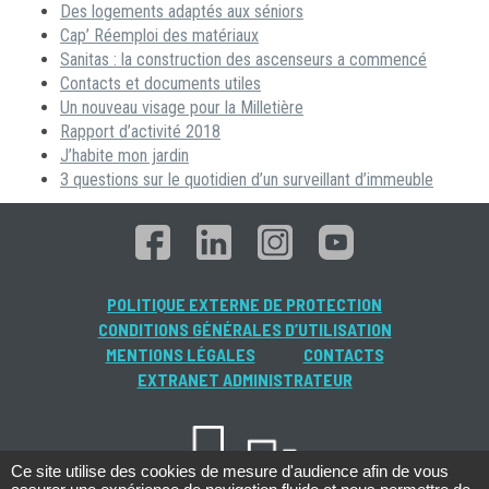
Des logements adaptés aux séniors
Cap’ Réemploi des matériaux
Sanitas : la construction des ascenseurs a commencé
Contacts et documents utiles
Un nouveau visage pour la Milletière
Rapport d’activité 2018
J’habite mon jardin
3 questions sur le quotidien d’un surveillant d’immeuble
POLITIQUE EXTERNE DE PROTECTION
CONDITIONS GÉNÉRALES D’UTILISATION
MENTIONS LÉGALES
CONTACTS
EXTRANET ADMINISTRATEUR
Ce site utilise des cookies de mesure d'audience afin de vous