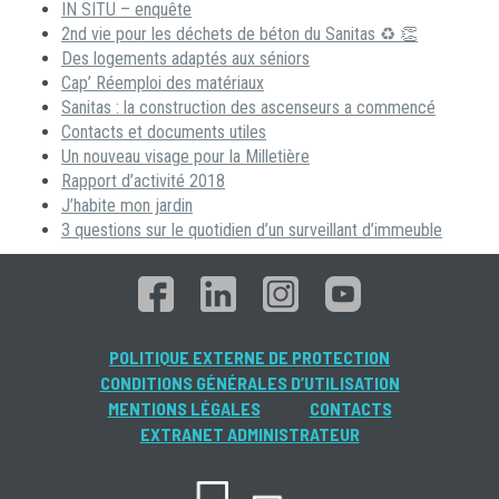
IN SITU – enquête
2nd vie pour les déchets de béton du Sanitas ♻ 👏
Des logements adaptés aux séniors
Cap’ Réemploi des matériaux
Sanitas : la construction des ascenseurs a commencé
Contacts et documents utiles
Un nouveau visage pour la Milletière
Rapport d’activité 2018
J’habite mon jardin
3 questions sur le quotidien d’un surveillant d’immeuble
POLITIQUE EXTERNE DE PROTECTION
CONDITIONS GÉNÉRALES D’UTILISATION
MENTIONS LÉGALES
CONTACTS
EXTRANET ADMINISTRATEUR