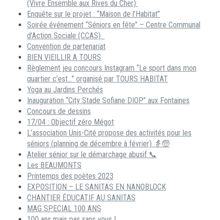
(Vivre Ensemble aux Rives du Cher)
Enquête sur le projet : “Maison de l’Habitat”
Soirée événement “Séniors en fête” – Centre Communal
d’Action Sociale (CCAS)
Convention de partenariat
BIEN VIEILLIR A TOURS
Règlement jeu concours Instagram “Le sport dans mon
quartier c’est…” organisé par TOURS HABITAT
Yoga au Jardins Perchés
Inauguration “City Stade Sofiane DIOP” aux Fontaines
Concours de dessins
17/04 : Objectif zéro Mégot
L’association Unis-Cité propose des activités pour les
séniors (planning de décembre à février) 👵🧓
Atelier sénior sur le démarchage abusif 📞
Les BEAUMONTS
Printemps des poètes 2023
EXPOSITION – LE SANITAS EN NANOBLOCK
CHANTIER ÉDUCATIF AU SANITAS
MAG SPECIAL 100 ANS
100 ans mais pas sans vous !