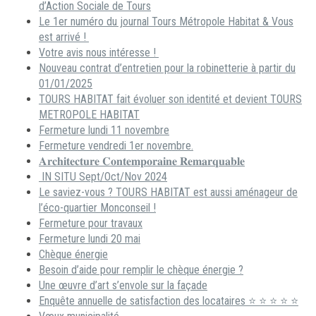
d’Action Sociale de Tours
Le 1er numéro du journal Tours Métropole Habitat & Vous
est arrivé !
Votre avis nous intéresse !
Nouveau contrat d’entretien pour la robinetterie à partir du
01/01/2025
TOURS HABITAT fait évoluer son identité et devient TOURS
METROPOLE HABITAT
Fermeture lundi 11 novembre
Fermeture vendredi 1er novembre.
𝐀𝐫𝐜𝐡𝐢𝐭𝐞𝐜𝐭𝐮𝐫𝐞 𝐂𝐨𝐧𝐭𝐞𝐦𝐩𝐨𝐫𝐚𝐢𝐧𝐞 𝐑𝐞𝐦𝐚𝐫𝐪𝐮𝐚𝐛𝐥𝐞
IN SITU Sept/Oct/Nov 2024
Le saviez-vous ? TOURS HABITAT est aussi aménageur de
l’éco-quartier Monconseil !
Fermeture pour travaux
Fermeture lundi 20 mai
Chèque énergie
Besoin d’aide pour remplir le chèque énergie ?
Une œuvre d’art s’envole sur la façade
Enquête annuelle de satisfaction des locataires ⭐ ⭐ ⭐ ⭐ ⭐