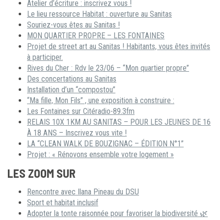
Atelier d’écriture : inscrivez vous !
Le lieu ressource Habitat : ouverture au Sanitas
Souriez-vous êtes au Sanitas !
MON QUARTIER PROPRE – LES FONTAINES
Projet de street art au Sanitas ! Habitants, vous êtes invités
à participer.
Rives du Cher : Rdv le 23/06 – “Mon quartier propre”
Des concertations au Sanitas
Installation d’un “compostou”
“Ma fille, Mon Fils” , une exposition à construire :
Les Fontaines sur Citéradio-89.3fm
RELAIS 10X 1KM AU SANITAS – POUR LES JEUNES DE 16
À 18 ANS – Inscrivez vous vite !
LA “CLEAN WALK DE BOUZIGNAC – ÉDITION N°1”
Projet : « Rénovons ensemble votre logement »
LES ZOOM SUR
Rencontre avec Ilana Pineau du DSU
Sport et habitat inclusif
Adopter la tonte raisonnée pour favoriser la biodiversité 🌿